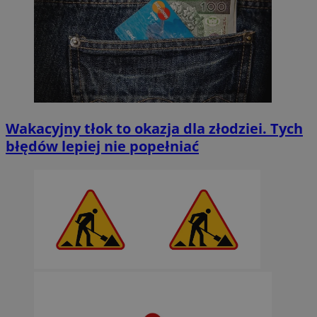
Wakacyjny tłok to okazja dla złodziei. Tych
błędów lepiej nie popełniać