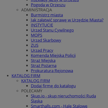
Pogoda w Orzeszu
ADMINISTRACJA
Burmistrz miasta
Jak załatwić sprawę w Urzędzie Miasta?
INSTYTUCJE
Urząd Stanu Cywilnego
MOPS
Urząd Skarbowy
ZUS
Urząd Pracy
Komenda Miejska Policji
Straż Miejska
Straż Pożarna
Prokuratura Rejonowa
KATALOG FIRM
KATALOG FIRM
Dodaj firmę do katalogu
POLECAMY
Skup.io - skup nieruchomości Ruda
Śląska
Smarthalls.com - Hale Stalowe