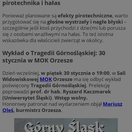
pirotechnika i hałas
Ponieważ planowane są
efekty pirotechniczne
, warto
przygotować się na
głośne wystrzały i nagłe błyski
–
szczególnie jeśli ktoś przychodzi z dziećmi lub porusza
się z osobami wrażliwymi na hałas. To też istotna
wskazówka dla właścicieli zwierząt w okolicy.
Wykład o Tragedii Górnośląskiej: 30
stycznia w MOK Orzesze
Dzień wcześniej,
w piątek 30 stycznia o 19:00
, w
Sali
Widowiskowej
MOK
Orzesze
ma się odbyć wykład
poświęcony
Tragedii Górnośląskiej
. Prelekcję
poprowadzi
prof. dr hab. Ryszard Kaczmarek
(Uniwersytet Śląski)
.
Wstęp wolny.
Honorowy patronat nad wydarzeniem objął
Mariusz
Oleś
, burmistrz Orzesza
.