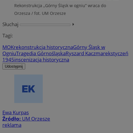
Rekonstrukcja „Górny Śląsk w ogniu” wraca do
Orzesza / fot. UM Orzesze
Słuchaj
⏵︎
Tagi:
MOK
rekonstrukcja historyczna
Górny Śląsk w
Ogniu
Tragedia Górnośląska
Ryszard Kaczmarek
styczeń
1945
inscenizacja historyczna
Udostępnij
Ewa Kurpas
Źródło:
UM Orzesze
reklama