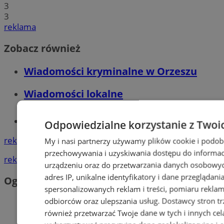
3
3
reklama
Zobacz również
Wiadomości kryminalne w Orzeszu
Wiadomości lokalne
Tworzenie stron www - Orzesze
Odpowiedzialne korzystanie z Twoi
reklama
My i nasi partnerzy używamy plików cookie i podob
przechowywania i uzyskiwania dostępu do informac
reklama
urządzeniu oraz do przetwarzania danych osobowych
adres IP, unikalne identyfikatory i dane przeglądani
Ogłoszenia
spersonalizowanych reklam i treści, pomiaru reklam i
odbiorców oraz ulepszania usług.
Dostawcy stron tr
również przetwarzać Twoje dane w tych i innych cel