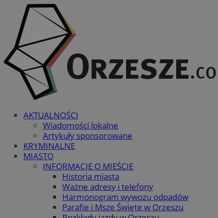
AKTUALNOŚCI
Wiadomości lokalne
Artykuły sponsorowane
KRYMINALNE
MIASTO
INFORMACJE O MIEŚCIE
Historia miasta
Ważne adresy i telefony
Harmonogram wywozu odpadów
Parafie i Msze Święte w Orzeszu
Rozkłady jazdy w Orzeszu