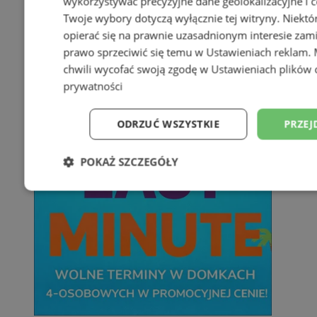
wykorzystywać precyzyjne dane geolokalizacyjne i c
Twoje wybory dotyczą wyłącznie tej witryny. Niekt
opierać się na prawnie uzasadnionym interesie zami
prawo sprzeciwić się temu w
Ustawieniach reklam
.
chwili wycofać swoją zgodę w
Ustawieniach plików 
prywatności
ODRZUĆ WSZYSTKIE
PRZEJ
POKAŻ SZCZEGÓŁY
Niezbędne
Wydajność
Targetowani
Niesklasyfikowane