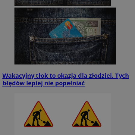
Wakacyjny tłok to okazja dla złodziei. Tych
błędów lepiej nie popełniać