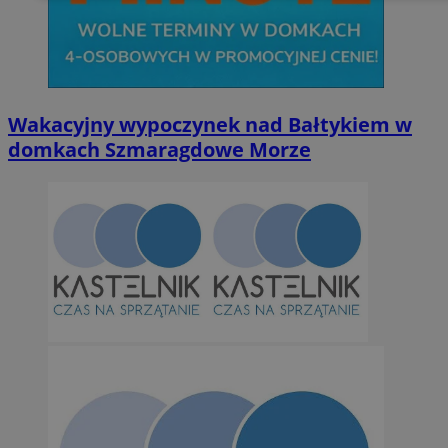
Niesklasyfikowane
Wakacyjny wypoczynek nad Bałtykiem w
domkach Szmaragdowe Morze
Niezbędne
Wydajność
Targetowanie
Funkcjonalno
Niezbędne pliki cookie umożliwiają korzystanie z podstawowych fun
takich jak logowanie użytkownika i zarządzanie kontem. Bez niezb
można prawidłowo korzystać ze strony internetowej.
Provider
/
Okres
Nazwa
Domena
przechowywan
SessID
orzesze.com.pl
1 rok
QeSessID
orzesze.com.pl
1 rok