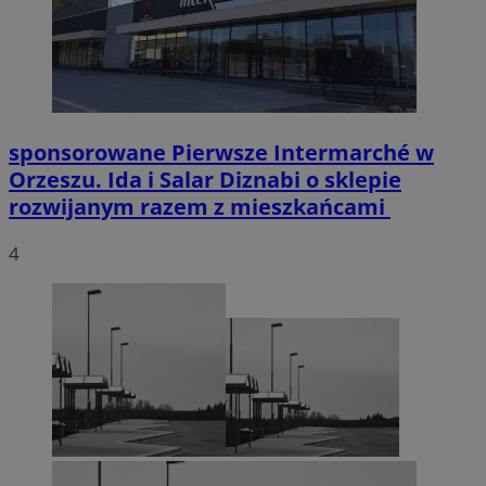
sponsorowane
Pierwsze Intermarché w
Orzeszu. Ida i Salar Diznabi o sklepie
rozwijanym razem z mieszkańcami
4