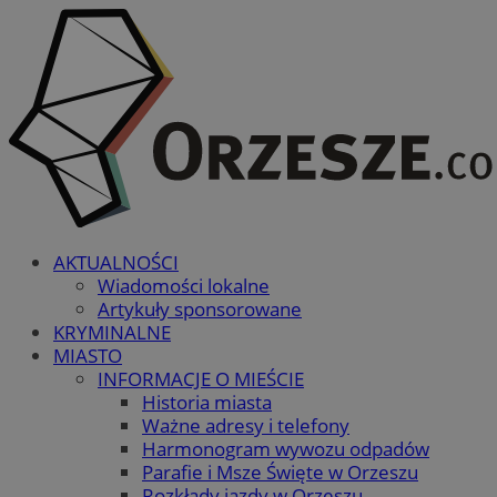
AKTUALNOŚCI
Wiadomości lokalne
Artykuły sponsorowane
KRYMINALNE
MIASTO
INFORMACJE O MIEŚCIE
Historia miasta
Ważne adresy i telefony
Harmonogram wywozu odpadów
Parafie i Msze Święte w Orzeszu
Rozkłady jazdy w Orzeszu