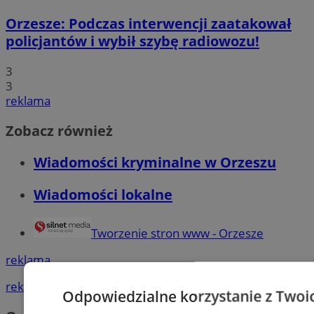
Orzesze: Podczas interwencji zaatakował
policjantów i wybił szybę radiowozu!
3
3
reklama
Zobacz również
Wiadomości kryminalne w Orzeszu
Wiadomości lokalne
Tworzenie stron www - Orzesze
reklama
reklama
Odpowiedzialne korzystanie z Twoi