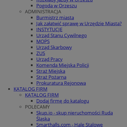
Pogoda w Orzeszu
ADMINISTRACJA
Burmistrz miasta
Jak załatwić sprawę w Urzędzie Miasta?
INSTYTUCJE
Urząd Stanu Cywilnego
MOPS
Urząd Skarbowy
ZUS
Urząd Pracy
Komenda Miejska Policji
Straż Miejska
Straż Pożarna
Prokuratura Rejonowa
KATALOG FIRM
KATALOG FIRM
Dodaj firmę do katalogu
POLECAMY
Skup.io - skup nieruchomości Ruda
Śląska
Smarthalls.com - Hale Stalowe