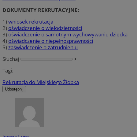
DOKUMENTY REKRUTACYJNE:
1)
wniosek rekrutacja
2)
oświadczenie o wielodzietności
3)
oświadczenie o samotnym wychowywaniu dziecka
4)
oświadczenie o niepełnosprawności
5)
zaświadczenie o zatrudnieniu
Słuchaj
⏵︎
Tagi:
Rekrutacja do Miejskiego Żłobka
Udostępnij
Iwona Lupa