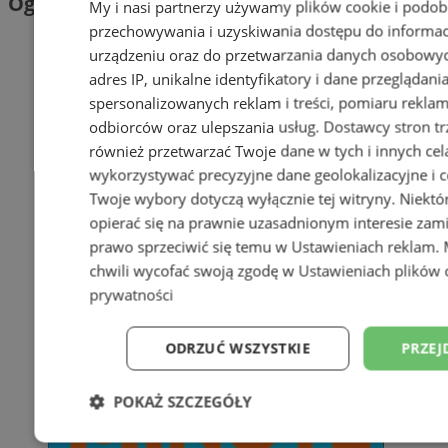
Ogłoszenia
My i nasi partnerzy używamy plików cookie i podob
przechowywania i uzyskiwania dostępu do informac
urządzeniu oraz do przetwarzania danych osobowych
adres IP, unikalne identyfikatory i dane przeglądani
spersonalizowanych reklam i treści, pomiaru reklam i
odbiorców oraz ulepszania usług.
Dostawcy stron tr
również przetwarzać Twoje dane w tych i innych cel
wykorzystywać precyzyjne dane geolokalizacyjne i c
Twoje wybory dotyczą wyłącznie tej witryny. Niekt
opierać się na prawnie uzasadnionym interesie zami
prawo sprzeciwić się temu w
Ustawieniach reklam
.
chwili wycofać swoją zgodę w
Ustawieniach plików 
prywatności
ODRZUĆ WSZYSTKIE
PRZEJ
POKAŻ SZCZEGÓŁY
Niezbędne
Wydajność
Targetowani