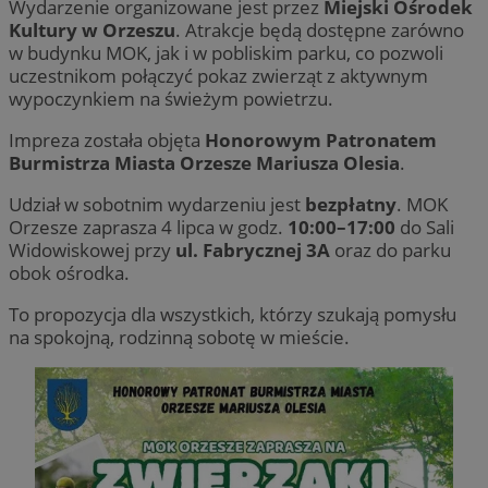
Wydarzenie organizowane jest przez
Miejski Ośrodek
Kultury w Orzeszu
. Atrakcje będą dostępne zarówno
w budynku MOK, jak i w pobliskim parku, co pozwoli
uczestnikom połączyć pokaz zwierząt z aktywnym
wypoczynkiem na świeżym powietrzu.
Impreza została objęta
Honorowym Patronatem
Burmistrza Miasta Orzesze Mariusza Olesia
.
Udział w sobotnim wydarzeniu jest
bezpłatny
. MOK
Orzesze zaprasza 4 lipca w godz.
10:00–17:00
do Sali
Widowiskowej przy
ul. Fabrycznej 3A
oraz do parku
obok ośrodka.
To propozycja dla wszystkich, którzy szukają pomysłu
na spokojną, rodzinną sobotę w mieście.