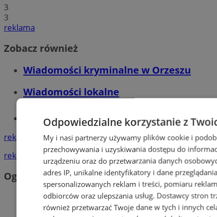
3
3
reklama
Zobacz również
Wiadomości kryminalne w Orzeszu
Wiadomości lokalne
Tworzenie stron www - Orzesze
Odpowiedzialne korzystanie z Twoi
reklama
My i nasi partnerzy używamy plików cookie i podob
przechowywania i uzyskiwania dostępu do informac
reklama
urządzeniu oraz do przetwarzania danych osobowych
adres IP, unikalne identyfikatory i dane przeglądani
Ogłoszenia
spersonalizowanych reklam i treści, pomiaru reklam i
odbiorców oraz ulepszania usług.
Dostawcy stron tr
również przetwarzać Twoje dane w tych i innych cel