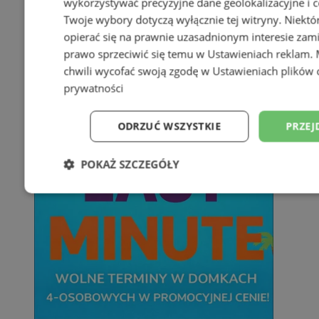
wykorzystywać precyzyjne dane geolokalizacyjne i c
Twoje wybory dotyczą wyłącznie tej witryny. Niekt
opierać się na prawnie uzasadnionym interesie zami
prawo sprzeciwić się temu w
Ustawieniach reklam
.
chwili wycofać swoją zgodę w
Ustawieniach plików 
prywatności
ODRZUĆ WSZYSTKIE
PRZEJ
POKAŻ SZCZEGÓŁY
Niezbędne
Wydajność
Targetowani
Niesklasyfikowane