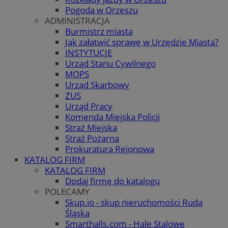
Pogoda w Orzeszu
ADMINISTRACJA
Burmistrz miasta
Jak załatwić sprawę w Urzędzie Miasta?
INSTYTUCJE
Urząd Stanu Cywilnego
MOPS
Urząd Skarbowy
ZUS
Urząd Pracy
Komenda Miejska Policji
Straż Miejska
Straż Pożarna
Prokuratura Rejonowa
KATALOG FIRM
KATALOG FIRM
Dodaj firmę do katalogu
POLECAMY
Skup.io - skup nieruchomości Ruda
Śląska
Smarthalls.com - Hale Stalowe