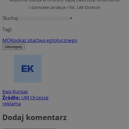
Rodzinna sobota w Orzeszu. Będą zwierzęta, dmuchańce
i darmowe atrakcje / fot. UM Orzesze
Słuchaj
⏵︎
Tagi:
MOK
pokaz ptactwa egzotycznego
Udostępnij
Ewa Kurpas
Źródło:
UM Orzesze
reklama
Dodaj komentarz