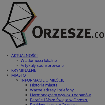
AKTUALNOŚCI
Wiadomości lokalne
Artykuły sponsorowane
KRYMINALNE
MIASTO
INFORMACJE O MIEŚCIE
Historia miasta
Ważne adresy i telefony
Harmonogram wywozu odpadów
Parafie i Msze Święte w Orzeszu
Rozkłady jazdy w Orzeszu