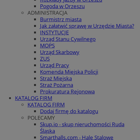
Pogoda w Orzeszu
ADMINISTRACJA
Burmistrz miasta
Jak załatwić sprawę w Urzędzie Miasta?
INSTYTUCJE
Urząd Stanu Cywilnego
MOPS
Urząd Skarbowy
ZUS
Urząd Pracy
Komenda Miejska Policji
Straż Miejska
Straż Pożarna
Prokuratura Rejonowa
KATALOG FIRM
KATALOG FIRM
Dodaj firmę do katalogu
POLECAMY
Skup.io - skup nieruchomości Ruda
Śląska
Smarthalls.com - Hale Stalowe