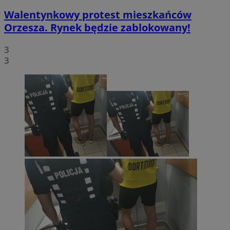
Walentynkowy protest mieszkańców
Orzesza. Rynek będzie zablokowany!
3
3