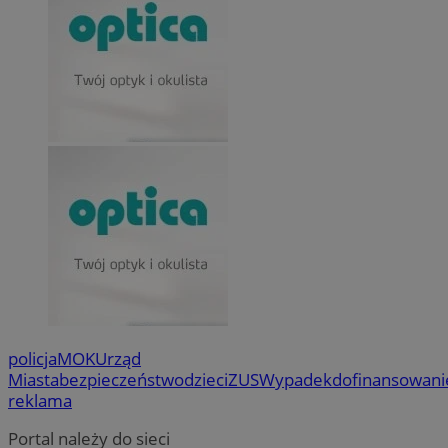
policja
MOK
Urząd
Miasta
bezpieczeństwo
dzieci
ZUS
Wypadek
dofinansowani
reklama
Portal należy do sieci