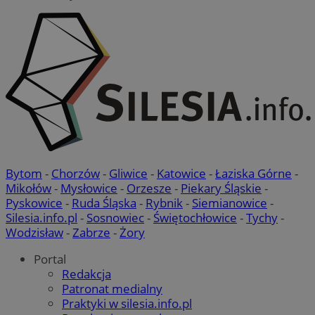
Bytom
-
Chorzów
-
Gliwice
-
Katowice
-
Łaziska Górne
-
Mikołów
-
Mysłowice
-
Orzesze
-
Piekary Śląskie
-
Pyskowice
-
Ruda Śląska
-
Rybnik
-
Siemianowice
-
Silesia.info.pl
-
Sosnowiec
-
Świętochłowice
-
Tychy
-
Wodzisław
-
Zabrze
-
Żory
Portal
Redakcja
Patronat medialny
Praktyki w silesia.info.pl