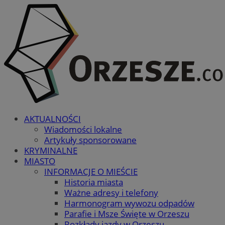
AKTUALNOŚCI
Wiadomości lokalne
Artykuły sponsorowane
KRYMINALNE
MIASTO
INFORMACJE O MIEŚCIE
Historia miasta
Ważne adresy i telefony
Harmonogram wywozu odpadów
Parafie i Msze Święte w Orzeszu
Rozkłady jazdy w Orzeszu