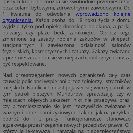
naszym kraju nie można się swobodnie przemieszczać
poza celami bytowymi, zdrowotnymi i zawodowymi. Od
1 kwietnia do odwołania
wprowadzono kolejne
ograniczenia.
Każda osoba do 18 roku życia z domu
wyjdzie tylko pod opieką dorosłego opiekuna, a parki,
bulwary, czy plaże będą zamknięte. Oprócz tego
zmienione są zasady robienia zakupów w sklepach
stacjonarnych i zawieszona działalność salonów
fryzjerskich, kosmetycznych i tatuaży. Zakazy związane
z przemieszczaniem się w miejscach publicznych muszą
być respektowane.
Nad przestrzeganiem nowych ograniczeń cały czas
czuwają policjanci wspierani przez żołnierzy i strażników
miejskich. Na ulicach miast pojawiło się więcej patroli, w
tym patroli pieszych. Mundurowi sprawdzają, czy w
miejscach objętych zakazem nikt nie przebywa oraz,
czy przemieszczanie się jest rzeczywiście związane z
ważnymi potrzebami życiowymi, takimi, jak na przykład
podróż do i z pracy. Funkcjonariusze stanowczo
egzekwują przestrzeganie nowych przepisów prawa. Ci,
którzy je lekceważą i narażają na niebezpieczeństwo