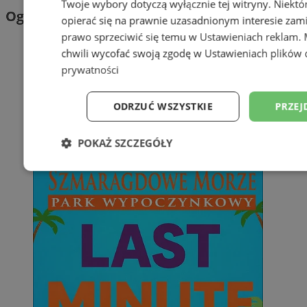
Twoje wybory dotyczą wyłącznie tej witryny. Niekt
Ogłoszenia
opierać się na prawnie uzasadnionym interesie zami
prawo sprzeciwić się temu w
Ustawieniach reklam
.
chwili wycofać swoją zgodę w
Ustawieniach plików 
prywatności
ODRZUĆ WSZYSTKIE
PRZEJ
POKAŻ SZCZEGÓŁY
Niezbędne
Wydajność
Targetowani
Niesklasyfikowane