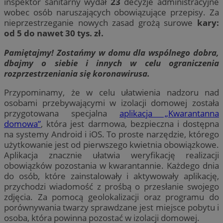
inspektor sanitarny wydał
23
decyzje administracyjne
wobec osób naruszających obowiązujące przepisy. Za
nieprzestrzeganie nowych zasad grożą surowe
kary:
od 5 do nawet 30 tys. zł.
Pamiętajmy! Zostańmy w domu dla wspólnego dobra,
dbajmy o siebie i innych w celu ograniczenia
rozprzestrzeniania się koronawirusa.
Przypominamy, że w celu ułatwienia nadzoru nad
osobami przebywającymi w izolacji domowej została
przygotowana specjalna
aplikacja „Kwarantanna
domowa”
, która jest darmowa, bezpieczna i dostępna
na systemy Android i iOS. To proste narzędzie, którego
użytkowanie jest od pierwszego kwietnia obowiązkowe.
Aplikacja znacznie ułatwia weryfikację realizacji
obowiązków pozostania w kwarantannie. Każdego dnia
do osób, które zainstalowały i aktywowały aplikację,
przychodzi wiadomość z prośbą o przesłanie swojego
zdjęcia. Za pomocą geolokalizacji oraz programu do
porównywania twarzy sprawdzane jest miejsce pobytu i
osoba, która powinna pozostać w izolacji domowej.