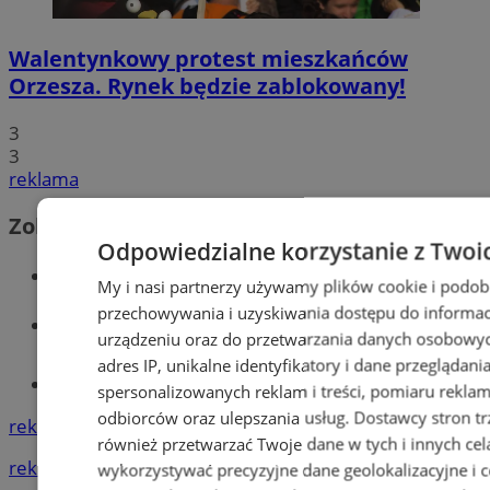
Walentynkowy protest mieszkańców
Orzesza. Rynek będzie zablokowany!
3
3
reklama
Zobacz również
Odpowiedzialne korzystanie z Twoi
Wiadomości kryminalne w Orzeszu
My i nasi partnerzy używamy plików cookie i podob
przechowywania i uzyskiwania dostępu do informac
Wiadomości lokalne
urządzeniu oraz do przetwarzania danych osobowych
adres IP, unikalne identyfikatory i dane przeglądani
Tworzenie stron www - Orzesze
spersonalizowanych reklam i treści, pomiaru reklam i
odbiorców oraz ulepszania usług.
Dostawcy stron tr
reklama
również przetwarzać Twoje dane w tych i innych cel
reklama
wykorzystywać precyzyjne dane geolokalizacyjne i c