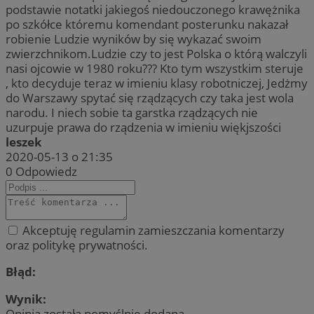
podstawie notatki jakiegoś niedouczonego krawężnika
po szkółce któremu komendant posterunku nakazał
robienie Ludzie wyników by się wykazać swoim
zwierzchnikom.Ludzie czy to jest Polska o którą walczyli
nasi ojcowie w 1980 roku??? Kto tym wszystkim steruje
, kto decyduje teraz w imieniu klasy robotniczej, Jedżmy
do Warszawy spytać się rządzących czy taka jest wola
narodu. I niech sobie ta garstka rządzących nie
uzurpuje prawa do rządzenia w imieniu więkjszości
leszek
2020-05-13 o 21:35
0
Odpowiedz
Akceptuję regulamin zamieszczania komentarzy
oraz politykę prywatności.
Błąd:
Wynik:
Opinia została pomyślnie dodana.