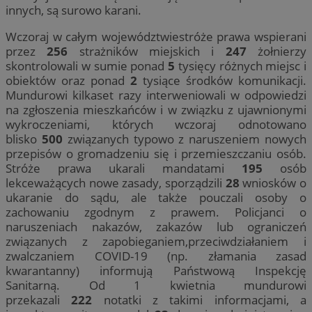
innych, są surowo karani.
Wczoraj w całym województwiestróże prawa wspierani
przez
256
strażników miejskich i
247
żołnierzy
skontrolowali w sumie ponad
5
tysięcy różnych miejsc i
obiektów oraz ponad
2
tysiące środków komunikacji.
Mundurowi kilkaset razy interweniowali w odpowiedzi
na zgłoszenia mieszkańców i w związku z ujawnionymi
wykroczeniami, których wczoraj odnotowano
blisko
500
związanych typowo z naruszeniem nowych
przepisów o gromadzeniu się i przemieszczaniu osób.
Stróże prawa ukarali mandatami
195
osób
lekceważących nowe zasady, sporządzili
28
wniosków o
ukaranie do sądu, ale także pouczali osoby o
zachowaniu zgodnym z prawem. Policjanci o
naruszeniach nakazów, zakazów lub ograniczeń
związanych z zapobieganiem,przeciwdziałaniem i
zwalczaniem COVID-19 (np. złamania zasad
kwarantanny) informują Państwową Inspekcję
Sanitarną. Od 1 kwietnia mundurowi
przekazali
222
notatki z takimi informacjami, a