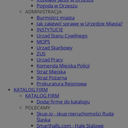
Pogoda w Orzeszu
ADMINISTRACJA
Burmistrz miasta
Jak załatwić sprawę w Urzędzie Miasta?
INSTYTUCJE
Urząd Stanu Cywilnego
MOPS
Urząd Skarbowy
ZUS
Urząd Pracy
Komenda Miejska Policji
Straż Miejska
Straż Pożarna
Prokuratura Rejonowa
KATALOG FIRM
KATALOG FIRM
Dodaj firmę do katalogu
POLECAMY
Skup.io - skup nieruchomości Ruda
Śląska
Smarthalls.com - Hale Stalowe