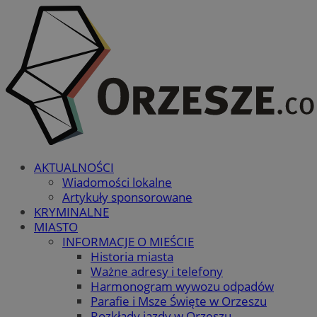
AKTUALNOŚCI
Wiadomości lokalne
Artykuły sponsorowane
KRYMINALNE
MIASTO
INFORMACJE O MIEŚCIE
Historia miasta
Ważne adresy i telefony
Harmonogram wywozu odpadów
Parafie i Msze Święte w Orzeszu
Rozkłady jazdy w Orzeszu