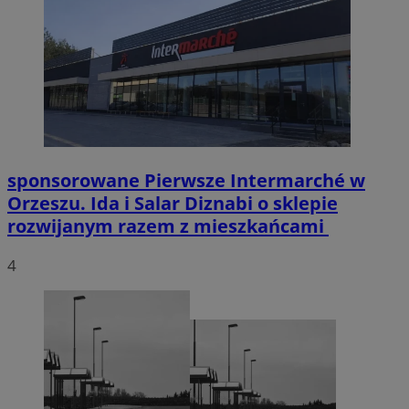
sponsorowane
Pierwsze Intermarché w
Orzeszu. Ida i Salar Diznabi o sklepie
rozwijanym razem z mieszkańcami
4