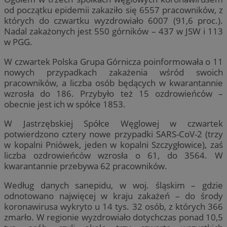
od początku epidemii zakaziło się 6557 pracowników, z
których do czwartku wyzdrowiało 6007 (91,6 proc.).
Nadal zakażonych jest 550 górników – 437 w JSW i 113
w PGG.
W czwartek Polska Grupa Górnicza poinformowała o 11
nowych przypadkach zakażenia wśród swoich
pracowników, a liczba osób będących w kwarantannie
wzrosła do 186. Przybyło też 15 ozdrowieńców –
obecnie jest ich w spółce 1853.
W Jastrzębskiej Spółce Węglowej w czwartek
potwierdzono cztery nowe przypadki SARS-CoV-2 (trzy
w kopalni Pniówek, jeden w kopalni Szczygłowice), zaś
liczba ozdrowieńców wzrosła o 61, do 3564. W
kwarantannie przebywa 62 pracowników.
Według danych sanepidu, w woj. śląskim – gdzie
odnotowano najwięcej w kraju zakażeń – do środy
koronawirusa wykryto u 14 tys. 32 osób, z których 366
zmarło. W regionie wyzdrowiało dotychczas ponad 10,5