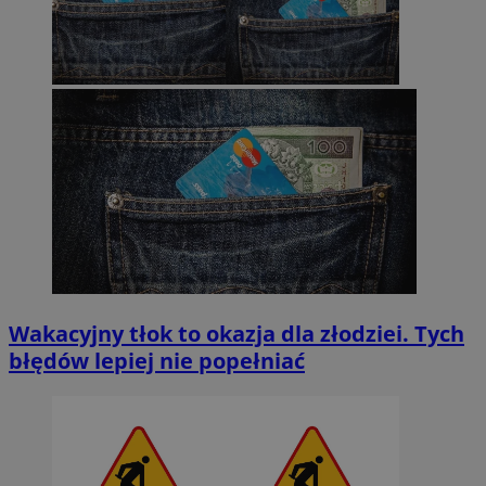
Wakacyjny tłok to okazja dla złodziei. Tych
błędów lepiej nie popełniać