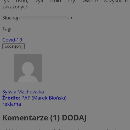
tys. osób, czyli około trzy czwarte wszystkich
zakażonych.
Słuchaj
⏵︎
Tagi:
Covid-19
Udostępnij
Sylwia Machowska
Źródło:
PAP (Marek Błoński)
reklama
Komentarze (1)
DODAJ