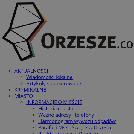
AKTUALNOŚCI
Wiadomości lokalne
Artykuły sponsorowane
KRYMINALNE
MIASTO
INFORMACJE O MIEŚCIE
Historia miasta
Ważne adresy i telefony
Harmonogram wywozu odpadów
Parafie i Msze Święte w Orzeszu
Rozkłady jazdy w Orzeszu