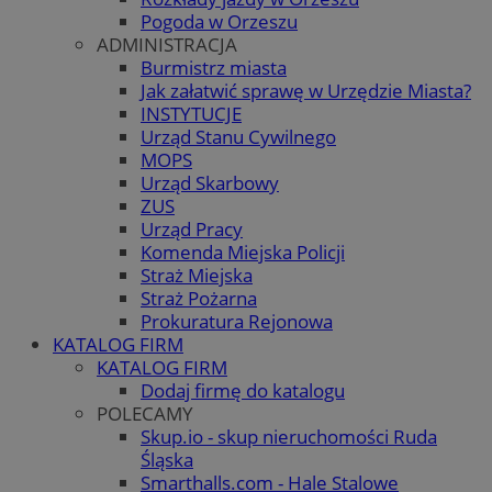
Pogoda w Orzeszu
ADMINISTRACJA
Burmistrz miasta
Jak załatwić sprawę w Urzędzie Miasta?
INSTYTUCJE
Urząd Stanu Cywilnego
MOPS
Urząd Skarbowy
ZUS
Urząd Pracy
Komenda Miejska Policji
Straż Miejska
Straż Pożarna
Prokuratura Rejonowa
KATALOG FIRM
KATALOG FIRM
Dodaj firmę do katalogu
POLECAMY
Skup.io - skup nieruchomości Ruda
Śląska
Smarthalls.com - Hale Stalowe