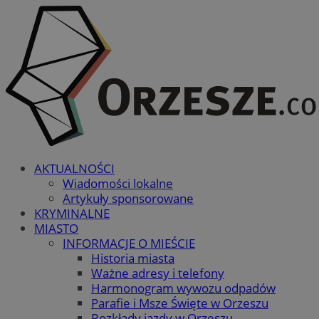
AKTUALNOŚCI
Wiadomości lokalne
Artykuły sponsorowane
KRYMINALNE
MIASTO
INFORMACJE O MIEŚCIE
Historia miasta
Ważne adresy i telefony
Harmonogram wywozu odpadów
Parafie i Msze Święte w Orzeszu
Rozkłady jazdy w Orzeszu