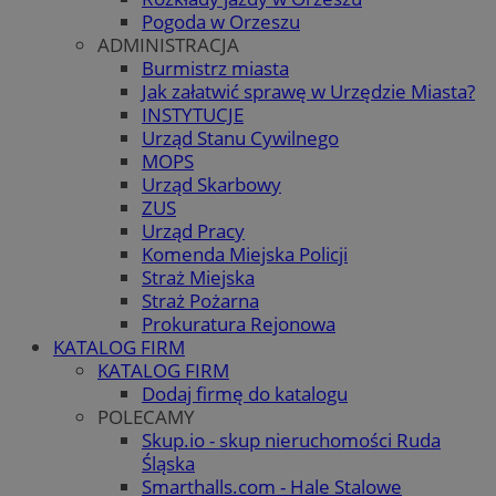
Pogoda w Orzeszu
ADMINISTRACJA
Burmistrz miasta
Jak załatwić sprawę w Urzędzie Miasta?
INSTYTUCJE
Urząd Stanu Cywilnego
MOPS
Urząd Skarbowy
ZUS
Urząd Pracy
Komenda Miejska Policji
Straż Miejska
Straż Pożarna
Prokuratura Rejonowa
KATALOG FIRM
KATALOG FIRM
Dodaj firmę do katalogu
POLECAMY
Skup.io - skup nieruchomości Ruda
Śląska
Smarthalls.com - Hale Stalowe