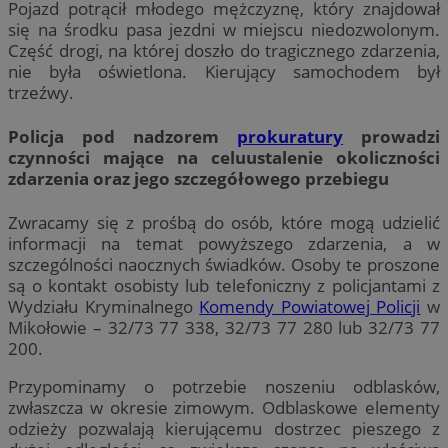
Pojazd potrącił młodego mężczyznę, który znajdował
się na środku pasa jezdni w miejscu niedozwolonym.
Część drogi, na której doszło do tragicznego zdarzenia,
nie była oświetlona. Kierujący samochodem był
trzeźwy.
Policja pod nadzorem
prokuratury
prowadzi
czynności mające na celuustalenie okoliczności
zdarzenia oraz jego szczegółowego przebiegu
Zwracamy się z prośbą do osób, które mogą udzielić
informacji na temat powyższego zdarzenia, a w
szczególności naocznych świadków. Osoby te proszone
są o kontakt osobisty lub telefoniczny z policjantami z
Wydziału Kryminalnego
Komendy Powiatowej Policji
w
Mikołowie – 32/73 77 338, 32/73 77 280 lub 32/73 77
200.
Przypominamy o potrzebie noszeniu odblasków,
zwłaszcza w okresie zimowym. Odblaskowe elementy
odzieży pozwalają kierującemu dostrzec pieszego z