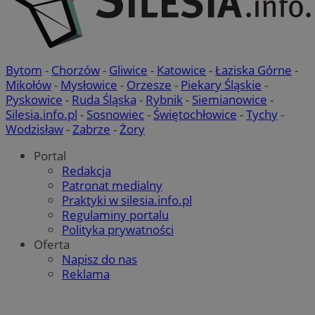
Bytom
-
Chorzów
-
Gliwice
-
Katowice
-
Łaziska Górne
-
Mikołów
-
Mysłowice
-
Orzesze
-
Piekary Śląskie
-
Pyskowice
-
Ruda Śląska
-
Rybnik
-
Siemianowice
-
Silesia.info.pl
-
Sosnowiec
-
Świętochłowice
-
Tychy
-
Wodzisław
-
Zabrze
-
Żory
Portal
Redakcja
Patronat medialny
Praktyki w silesia.info.pl
Regulaminy portalu
Polityka prywatności
Oferta
Napisz do nas
Reklama