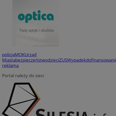
policja
MOK
Urząd
Miasta
bezpieczeństwo
dzieci
ZUS
Wypadek
dofinansowani
reklama
Portal należy do sieci