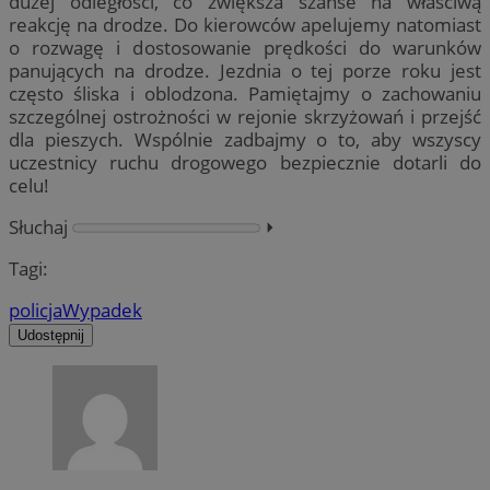
dużej odległości, co zwiększa szanse na właściwą
reakcję na drodze. Do kierowców apelujemy natomiast
o rozwagę i dostosowanie prędkości do warunków
panujących na drodze. Jezdnia o tej porze roku jest
często śliska i oblodzona. Pamiętajmy o zachowaniu
szczególnej ostrożności w rejonie skrzyżowań i przejść
dla pieszych. Wspólnie zadbajmy o to, aby wszyscy
uczestnicy ruchu drogowego bezpiecznie dotarli do
celu!
Słuchaj
⏵︎
Tagi:
policja
Wypadek
Udostępnij