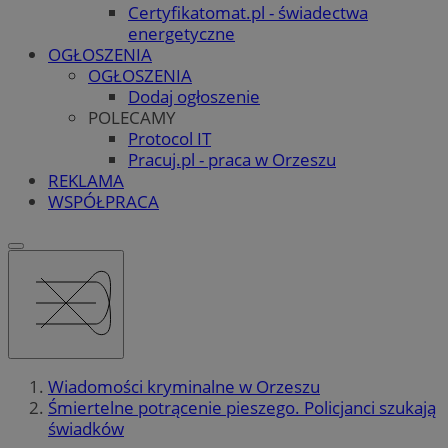
Certyfikatomat.pl - świadectwa
energetyczne
OGŁOSZENIA
OGŁOSZENIA
Dodaj ogłoszenie
POLECAMY
Protocol IT
Pracuj.pl - praca w Orzeszu
REKLAMA
WSPÓŁPRACA
Wiadomości kryminalne w Orzeszu
Śmiertelne potrącenie pieszego. Policjanci szukają
świadków