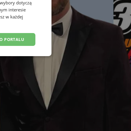
 wybory dotyczą
nym interesie
sz w każdej
DO PORTALU
esklasyfikowane
ane
owanie użytkownika i
j.