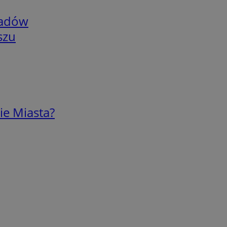
adów
szu
ie Miasta?