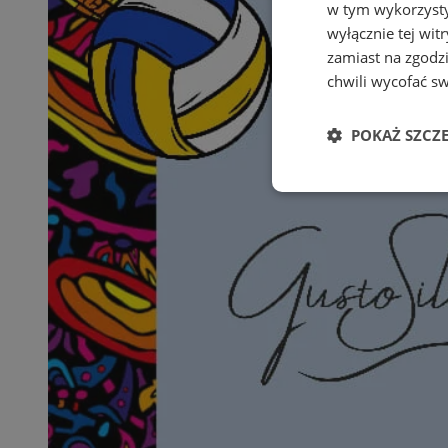
w tym wykorzysty
wyłącznie tej wi
zamiast na zgodz
chwili wycofać s
POKAŻ SZCZ
Niezbędne
Ni
Niezbędne pliki cook
zarządzanie kontem. 
Nazwa