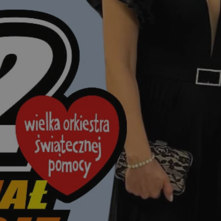
orzesze.com.pl
1 rok
Ten plik cookie przechowuje identyfi
orzesze.com.pl
1 rok
Ten plik cookie przechowuje identyfi
orzesze.com.pl
1 rok
Ten plik cookie przechowuje identyfi
METADATA
5 miesięcy 4
Ten plik cookie przechowuje inform
YouTube
tygodnie
użytkownika oraz jego preferencjac
.youtube.com
prywatności podczas korzystania z w
wybory dotyczące polityki prywatno
zgody, zapewniając ich przestrzega
wizytach. Dzięki temu użytkownik 
konfigurować swoich preferencji, c
zgodność z regulacjami ochrony da
29 minut 59
Ten plik cookie służy do rozróżniani
Cloudflare
sekund
to korzystne dla strony internetow
Inc.
umożliwia tworzenie ważnych rapo
.x.com
korzystania z jej witryny internetow
nt
4 tygodnie 2 dni
Ten plik cookie jest używany przez 
CookieScript
Google Privacy Policy
Script.com do zapamiętywania prefe
orzesze.com.pl
zgody użytkownika na pliki cookie. 
aby baner cookie Cookie-Script.com
29 minut 55
Ten plik cookie służy do rozróżniani
Cloudflare
sekund
to korzystne dla strony internetow
Inc.
umożliwia tworzenie ważnych rapo
.twitter.com
korzystania z jej witryny internetow