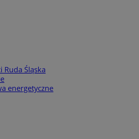
i Ruda Śląska
we
twa energetyczne