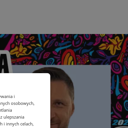
ywania i
danych osobowych,
etlania
az ulepszania
 i innych celach,