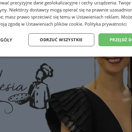
wać precyzyjne dane geolokalizacyjne i cechy urządzenia. Twoje
tryny. Niektórzy dostawcy mogą opierać się na prawnie uzasadnio
ie; masz prawo sprzeciwić się temu w
Ustawieniach reklam
. Może
woją zgodę w
Ustawieniach plików cookie
.
Polityka prywatności
EGÓŁY
ODRZUĆ WSZYSTKIE
PRZEJDŹ 
Wydajność
Targetowanie
Funkcjonalność
Ni
ezbędne
Wydajność
Targetowanie
Funkcjonalność
Niesklasyfikow
ie umożliwiają korzystanie z podstawowych funkcji strony internetowej, takich jak log
Bez niezbędnych plików cookie nie można prawidłowo korzystać ze strony internetowe
Provider
/
Okres
Opis
Domena
przechowywania