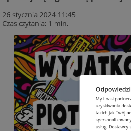
26 stycznia 2024 11:45
Czas czytania: 1 min.
Odpowiedzia
My i nasi partne
uzyskiwania dost
takich jak Twój a
spersonalizowanyc
usług.
Dostawcy s