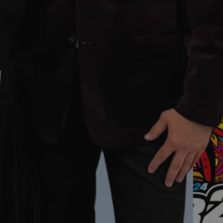
kator sesji.
kator sesji.
kator sesji.
acje o zgodzie
h dotyczących
itryny. Rejestruje
ści i ustawień
nie w kolejnych
nie musi ponownie
o zwiększa wygodę i
nych.
a ludzi i botów. Jest
ej, ponieważ
rtów na temat
ej.
usługę Cookie-
rencji dotyczących
Jest to konieczne,
 działał poprawnie.
a ludzi i botów. Jest
ej, ponieważ
rtów na temat
ej.