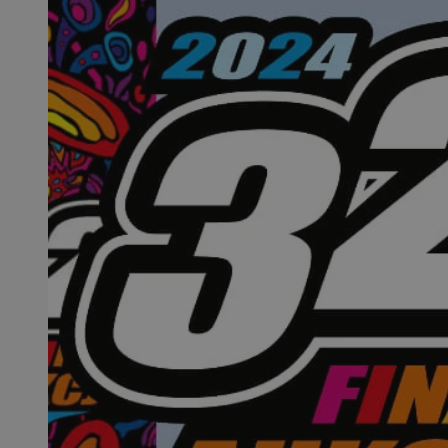
SessID
QeSessID
MvSessID
VISITOR_PRIVACY_
__cf_bm
CookieScriptConse
__cf_bm