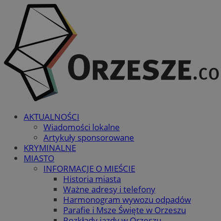
AKTUALNOŚCI
Wiadomości lokalne
Artykuły sponsorowane
KRYMINALNE
MIASTO
INFORMACJE O MIEŚCIE
Historia miasta
Ważne adresy i telefony
Harmonogram wywozu odpadów
Parafie i Msze Święte w Orzeszu
Rozkłady jazdy w Orzeszu