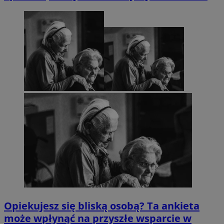
Opiekujesz się bliską osobą? Ta ankieta
może wpłynąć na przyszłe wsparcie w