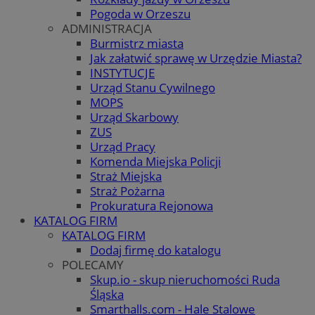
Pogoda w Orzeszu
ADMINISTRACJA
Burmistrz miasta
Jak załatwić sprawę w Urzędzie Miasta?
INSTYTUCJE
Urząd Stanu Cywilnego
MOPS
Urząd Skarbowy
ZUS
Urząd Pracy
Komenda Miejska Policji
Straż Miejska
Straż Pożarna
Prokuratura Rejonowa
KATALOG FIRM
KATALOG FIRM
Dodaj firmę do katalogu
POLECAMY
Skup.io - skup nieruchomości Ruda
Śląska
Smarthalls.com - Hale Stalowe