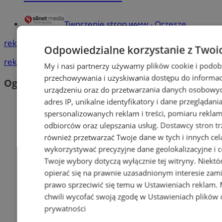
Tworzenie stron www - Orzesze
reklama
Odpowiedzialne korzystanie z Twoi
reklama
My i nasi partnerzy używamy plików cookie i podob
przechowywania i uzyskiwania dostępu do informac
Ogłoszenia
urządzeniu oraz do przetwarzania danych osobowych
adres IP, unikalne identyfikatory i dane przeglądani
spersonalizowanych reklam i treści, pomiaru reklam i
odbiorców oraz ulepszania usług.
Dostawcy stron tr
również przetwarzać Twoje dane w tych i innych cel
wykorzystywać precyzyjne dane geolokalizacyjne i c
Twoje wybory dotyczą wyłącznie tej witryny. Niekt
opierać się na prawnie uzasadnionym interesie zami
prawo sprzeciwić się temu w
Ustawieniach reklam
.
chwili wycofać swoją zgodę w
Ustawieniach plików 
prywatności