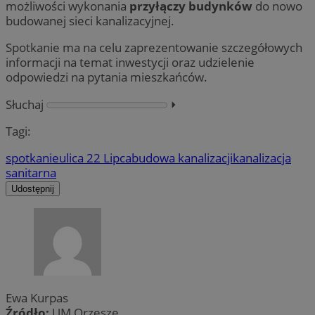
możliwości wykonania
przyłączy budynków
do nowo
budowanej sieci kanalizacyjnej.
Spotkanie ma na celu zaprezentowanie szczegółowych
informacji na temat inwestycji oraz udzielenie
odpowiedzi na pytania mieszkańców.
Słuchaj
⏵︎
Tagi:
spotkanie
ulica 22 Lipca
budowa kanalizacji
kanalizacja
sanitarna
Udostępnij
Ewa Kurpas
Źródło:
UM Orzesze