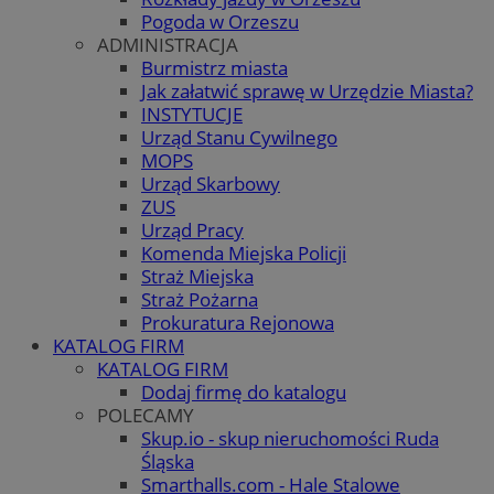
Pogoda w Orzeszu
ADMINISTRACJA
Burmistrz miasta
Jak załatwić sprawę w Urzędzie Miasta?
INSTYTUCJE
Urząd Stanu Cywilnego
MOPS
Urząd Skarbowy
ZUS
Urząd Pracy
Komenda Miejska Policji
Straż Miejska
Straż Pożarna
Prokuratura Rejonowa
KATALOG FIRM
KATALOG FIRM
Dodaj firmę do katalogu
POLECAMY
Skup.io - skup nieruchomości Ruda
Śląska
Smarthalls.com - Hale Stalowe