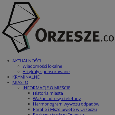
AKTUALNOŚCI
Wiadomości lokalne
Artykuły sponsorowane
KRYMINALNE
MIASTO
INFORMACJE O MIEŚCIE
Historia miasta
Ważne adresy i telefony
Harmonogram wywozu odpadów
Parafie i Msze Święte w Orzeszu
Rozkłady jazdy w Orzeszu