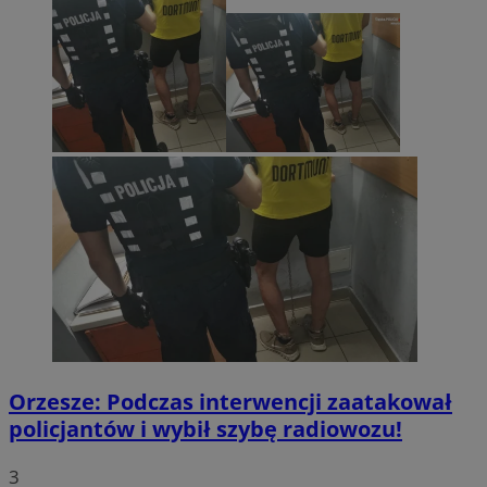
Orzesze: Podczas interwencji zaatakował
policjantów i wybił szybę radiowozu!
3