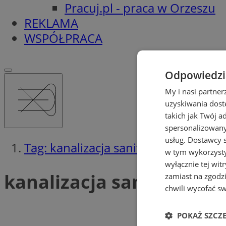
Pracuj.pl - praca w Orzeszu
REKLAMA
WSPÓŁPRACA
Odpowiedzia
My i nasi partne
uzyskiwania dost
takich jak Twój a
spersonalizowanyc
usług.
Dostawcy s
Tag: kanalizacja sanitarna
w tym wykorzysty
wyłącznie tej wi
kanalizacja sanitarna (2
zamiast na zgodz
chwili wycofać s
POKAŻ SZCZ