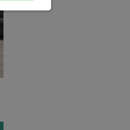
esklasyfikowane
ane
owanie użytkownika i
j.
kator sesji.
kator sesji.
kator sesji.
acje o zgodzie
h dotyczących
itryny. Rejestruje
ści i ustawień