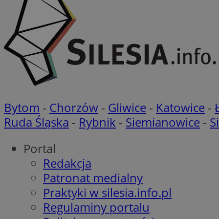
_ga
MR
openstat_axigzz1m6
ustat_Xljcjgyrsdcu
ANONCHK
__Secure-YNID
WMF-Uniq
_clsk
ustat_b6x6h2kseuk
__Secure-
ROLLOUT_TOKEN
ustat_bl8Xwye1zkqx
ustat_bt5j7dtfgm4
_ga_1ZETYXEVYH
Bytom
-
Chorzów
-
Gliwice
-
Katowice
-
ustat_yzw2k52aXskv
_fbp
Ruda Śląska
-
Rybnik
-
Siemianowice
-
S
FCCDCF
ustat_htx5jy2dajf
__eoi
MUID
Portal
Redakcja
Patronat medialny
_clsk
MUID
Praktyki w silesia.info.pl
Regulaminy portalu
ustat_gid