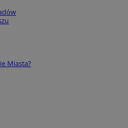
adów
szu
ie Miasta?