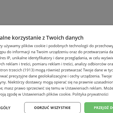
lne korzystanie z Twoich danych
rzy używamy plików cookie i podobnych technologii do przechow
ępu do informacji na Twoim urządzeniu oraz do przetwarzania 
dres IP, unikalne identyfikatory i dane przeglądania, w celu wyświ
h reklam i treści, pomiaru reklam i treści, analizy odbiorców or
tron trzecich (1913)
mogą również przetwarzać Twoje dane w tych
wać precyzyjne dane geolokalizacyjne i cechy urządzenia. Twoje
tryny. Niektórzy dostawcy mogą opierać się na prawnie uzasadnio
)
ie; masz prawo sprzeciwić się temu w
Ustawieniach reklam
. Może
woją zgodę w
Ustawieniach plików cookie
.
Polityka prywatności
EGÓŁY
ODRZUĆ WSZYSTKIE
PRZEJDŹ 