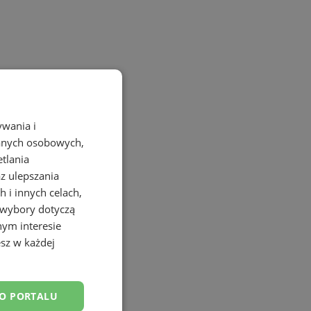
ywania i
danych osobowych,
etlania
az ulepszania
 i innych celach,
 wybory dotyczą
nym interesie
sz w każdej
DO PORTALU