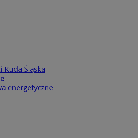
i Ruda Śląska
we
twa energetyczne