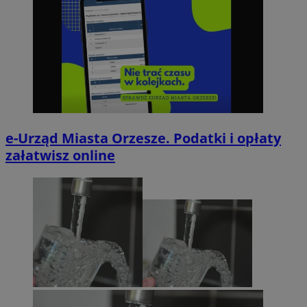
e-Urząd Miasta Orzesze. Podatki i opłaty
załatwisz online