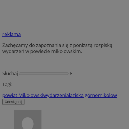
reklama
Zachęcamy do zapoznania się z poniższą rozpiską
wydarzeń w powiecie mikołowskim.
Słuchaj
⏵︎
Tagi:
powiat Mikołowski
wydarzenia
łaziska górne
mikolow
Udostępnij