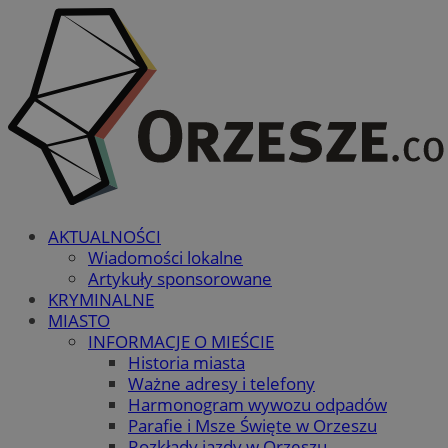
AKTUALNOŚCI
Wiadomości lokalne
Artykuły sponsorowane
KRYMINALNE
MIASTO
INFORMACJE O MIEŚCIE
Historia miasta
Ważne adresy i telefony
Harmonogram wywozu odpadów
Parafie i Msze Święte w Orzeszu
Rozkłady jazdy w Orzeszu