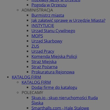
Pogoda w Orzeszu
ADMINISTRACJA
Burmistrz miasta
Jak załatwić sprawę w Urzędzie Miasta?
INSTYTUCJE
Urząd Stanu Cywilnego
MOPS
Urząd Skarbowy
ZUS
Urząd Pracy
Komenda Miejska Policji
Straż Miejska
Straż Pożarna
Prokuratura Rejonowa
KATALOG FIRM
KATALOG FIRM
Dodaj firmę do katalogu
POLECAMY
Skup.io - skup nieruchomości Ruda
Śląska
Smarthalls.com - Hale Stalowe