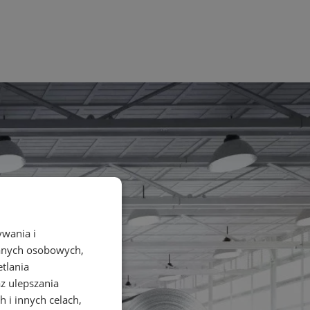
ywania i
danych osobowych,
etlania
az ulepszania
 i innych celach,