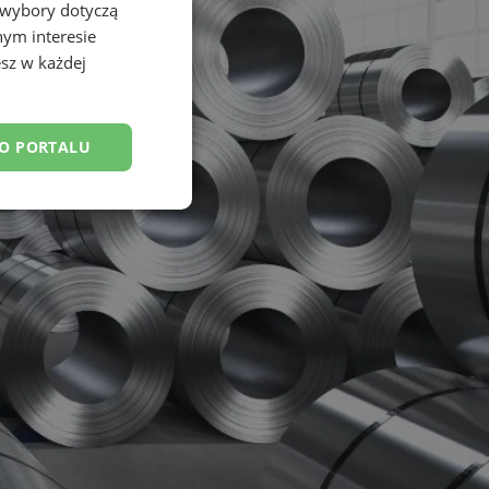
 wybory dotyczą
nym interesie
sz w każdej
DO PORTALU
esklasyfikowane
ane
owanie użytkownika i
j.