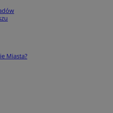
adów
szu
ie Miasta?