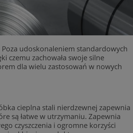
kator sesji.
kator sesji.
kator sesji.
acje o zgodzie
h dotyczących
itryny. Rejestruje
ści i ustawień
00. Poza udoskonaleniem standardowych
nie w kolejnych
nie musi ponownie
ki czemu zachowała swoje silne
o zwiększa wygodę i
nych.
yborem dla wielu zastosowań w nowych
a ludzi i botów. Jest
ej, ponieważ
rtów na temat
ej.
usługę Cookie-
rencji dotyczących
Jest to konieczne,
 działał poprawnie.
bka cieplna stali nierdzewnej zapewnia
a ludzi i botów. Jest
re są łatwe w utrzymaniu. Zapewnia
ej, ponieważ
rtów na temat
ego czyszczenia i ogromne korzyści
ej.