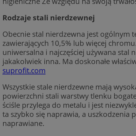
higieniczne Ze względu na swoją trwałoś
Nazwa
Rodzaje stali nierdzewnej
Nazwa
ustat_agfw3qpwXtz
Nazwa
ustat_8hezdrw6jXd
_clck
Obecnie stal nierdzewna jest ogólnym 
__gads
openstat_12e0dbc
zawierających 10,5% lub więcej chromu.
openstat_gid
_ga
MR
uniwersalna i najczęściej używana stal
openstat_axigzz1m6
jakakolwiek inna. Ma doskonałe właści
ustat_Xljcjgyrsdcu
ANONCHK
suprofit.com
__Secure-YNID
WMF-Uniq
Wszystkie stale nierdzewne mają wysok
_clsk
ustat_b6x6h2kseuk
__Secure-
ROLLOUT_TOKEN
powierzchni stali warstwy tlenku bogat
ustat_bl8Xwye1zkqx
ściśle przylega do metalu i jest niezw
ustat_bt5j7dtfgm4
_ga_1ZETYXEVYH
ta szybko się naprawia, a uszkodzenia 
ustat_yzw2k52aXskv
_fbp
naprawiane.
FCCDCF
ustat_htx5jy2dajf
__eoi