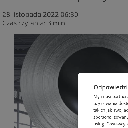
28 listopada 2022 06:30
Czas czytania: 3 min.
Odpowiedzia
My i nasi partne
uzyskiwania dost
takich jak Twój a
spersonalizowanyc
usług.
Dostawcy s