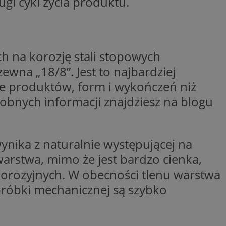
ugi cykl życia produktu.
wywania
Opis
rakcji użytkowników
u poprawy
h na korozję stali stopowych
ubleClick for
 strony
yświetlanie reklam
.
wna „18/8”. Jest to najbardziej
nalytics - co
 którego używamy
ie produktów, form i wykończeń niż
nej usługi
owej do
zróżniania
obnych informacji znajdziesz na blogu
 losowo
a. Jest on
w jaki sposób
ie i służy do
ygodnie
ernetowej, oraz
sesji i kampanii na
wy mógł zobaczyć
ygodnie
nika z naturalnie występującej na
niem Microsoft
ażaniem funkcji i
ywania informacji o
rolować, które
arstwa, mimo że jest bardzo cienka,
tron w jedną sesję
wyświetlane
 etapowych,
 korozyjnych. W obecności tlenu warstwa
nego użytkownika
ytics do
obróbki mechanicznej są szybko
serii produktów
rznej przez
sie rzeczywistym od
aangażowania