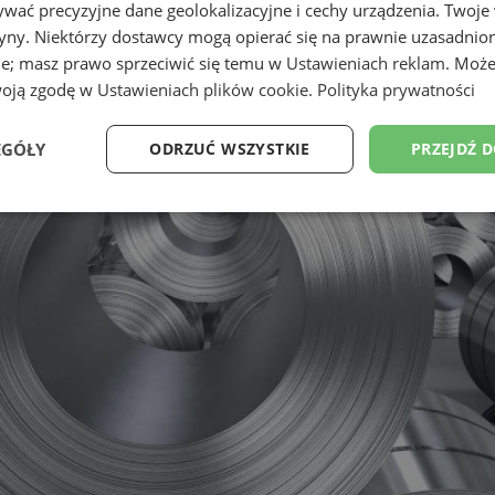
wać precyzyjne dane geolokalizacyjne i cechy urządzenia. Twoje
tryny. Niektórzy dostawcy mogą opierać się na prawnie uzasadnio
ie; masz prawo sprzeciwić się temu w
Ustawieniach reklam
. Może
woją zgodę w
Ustawieniach plików cookie
.
Polityka prywatności
EGÓŁY
ODRZUĆ WSZYSTKIE
PRZEJDŹ 
Wydajność
Targetowanie
Funkcjonalność
Ni
ezbędne
Wydajność
Targetowanie
Funkcjonalność
Niesklasyfikow
ie umożliwiają korzystanie z podstawowych funkcji strony internetowej, takich jak log
Bez niezbędnych plików cookie nie można prawidłowo korzystać ze strony internetowe
Provider
/
Okres
Opis
Domena
przechowywania