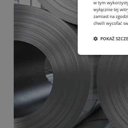
w tym wykorzysty
wyłącznie tej wi
zamiast na zgodz
chwili wycofać s
POKAŻ SZCZ
Niezbędne
Ni
Niezbędne pliki cook
zarządzanie kontem. 
Nazwa