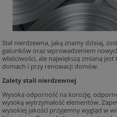
SessID
QeSessID
MvSessID
VISITOR_PRIVACY_
Stal nierdzewna, jaką znamy dzisiaj, 
gatunków oraz wprowadzeniem nowych ga
właściwości, ale największą zmianą jes
__cf_bm
domach i przy renowacji domów.
Zalety stali nierdzewnej
CookieScriptConse
Wysoka odporność na korozję, odpornoś
__cf_bm
wysoką wytrzymałość elementów. Zapew
wysokiej jakości przyjemny wygląd w wi