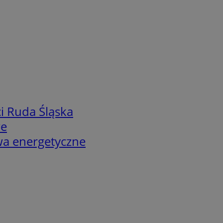
i Ruda Śląska
we
twa energetyczne