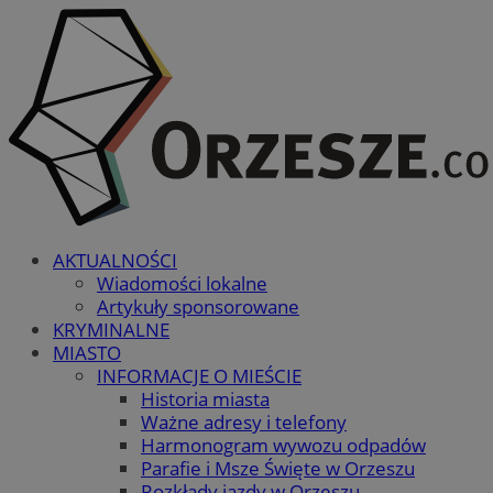
AKTUALNOŚCI
Wiadomości lokalne
Artykuły sponsorowane
KRYMINALNE
MIASTO
INFORMACJE O MIEŚCIE
Historia miasta
Ważne adresy i telefony
Harmonogram wywozu odpadów
Parafie i Msze Święte w Orzeszu
Rozkłady jazdy w Orzeszu