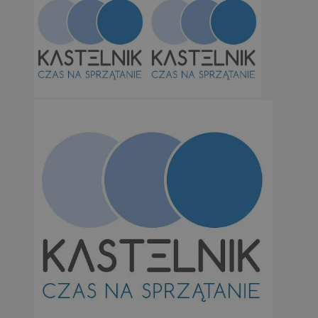
Niesklasyfikowane
Niezbędne
Wydajność
Targetowanie
Funkcjonalno
Niezbędne pliki cookie umożliwiają korzystanie z podstawowych fun
takich jak logowanie użytkownika i zarządzanie kontem. Bez niezb
można prawidłowo korzystać ze strony internetowej.
Provider
/
Okres
Nazwa
Domena
przechowywan
SessID
orzesze.com.pl
1 rok
QeSessID
orzesze.com.pl
1 rok
MvSessID
orzesze.com.pl
1 rok