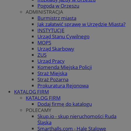
Pogoda w Orzeszu
ADMINISTRACJA
Burmistrz miasta
Jak załatwić sprawę w Urzędzie Miasta?
INSTYTUCJE
Urząd Stanu Cywilnego
MOPS
Urząd Skarbowy
ZUS
Urząd Pracy
Komenda Miejska Policji
Straż Miejska
Straż Pożarna
Prokuratura Rejonowa
KATALOG FIRM
KATALOG FIRM
Dodaj firmę do katalogu
POLECAMY
Skup.io - skup nieruchomości Ruda
Śląska
Smarthalls.com - Hale Stalowe