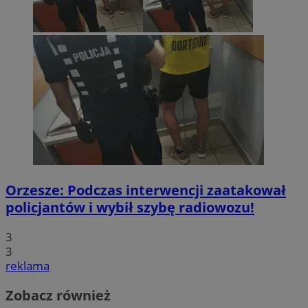
Orzesze: Podczas interwencji zaatakował
policjantów i wybił szybę radiowozu!
3
3
reklama
Zobacz również