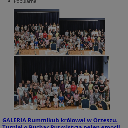
Popularne
GALERIA
Rummikub królował w Orzeszu.
Turniej o Puchar Burmistrza pełen emocji