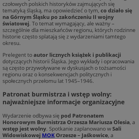
czołowych polskich historyków zajmujących się
tematyką śląską, ma opowiedzieć o tym,
co działo się
na Górnym Śląsku po zakończeniu II wojny
światowej
. To temat wymagający, ale ważny –
szczególnie dla mieszkańców regionu, których rodzinne
historie często splatają się z wydarzeniami tamtego
okresu.
Prelegent to
autor licznych książek i publikacji
dotyczących historii Śląska. Jego wykłady i opracowania
są często przywoływane w dyskusjach o tożsamości
regionu oraz o konsekwencjach politycznych i
społecznych przełomu lat 1945–1946.
Patronat burmistrza i wstęp wolny:
najważniejsze informacje organizacyjne
Wydarzenie odbywa się
pod Patronatem
Honorowym Burmistrza Orzesza Mariusza Olesia
, a
wstęp jest wolny
. Spotkanie zaplanowano w
Sali
Widowiskowej
MOK
Orzesze – Jaśkowice
, a