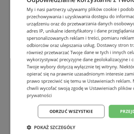
My i nasi partnerzy używamy plików cookie i podob
przechowywania i uzyskiwania dostępu do informac
urządzeniu oraz do przetwarzania danych osobowych
adres IP, unikalne identyfikatory i dane przeglądani
spersonalizowanych reklam i treści, pomiaru reklam i
odbiorców oraz ulepszania usług.
Dostawcy stron tr
również przetwarzać Twoje dane w tych i innych cel
wykorzystywać precyzyjne dane geolokalizacyjne i c
Twoje wybory dotyczą wyłącznie tej witryny. Niekt
opierać się na prawnie uzasadnionym interesie zami
prawo sprzeciwić się temu w
Ustawieniach reklam
.
chwili wycofać swoją zgodę w
Ustawieniach plików 
prywatności
ODRZUĆ WSZYSTKIE
PRZEJ
POKAŻ SZCZEGÓŁY