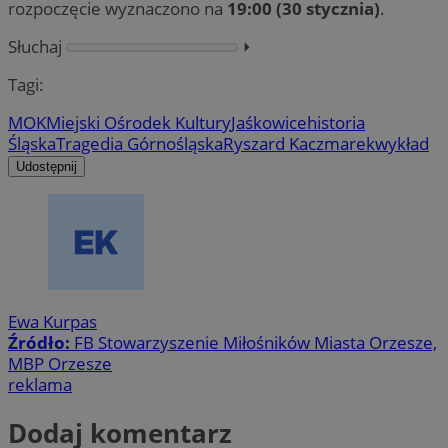
rozpoczęcie wyznaczono na
19:00 (30 stycznia)
.
Słuchaj
⏵︎
Tagi:
MOK
Miejski Ośrodek Kultury
Jaśkowice
historia
Śląska
Tragedia Górnośląska
Ryszard Kaczmarek
wykład
Udostępnij
Ewa Kurpas
Źródło:
FB Stowarzyszenie Miłośników Miasta Orzesze,
MBP Orzesze
reklama
Dodaj komentarz