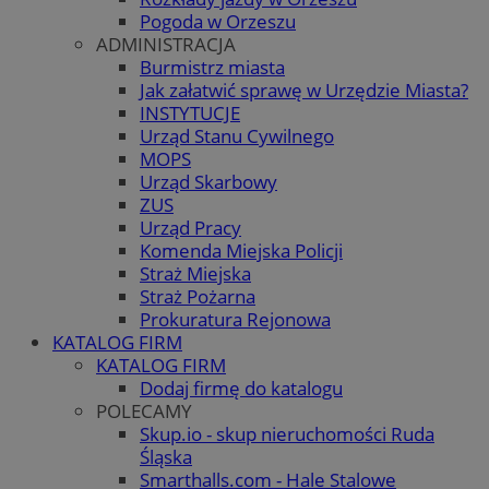
Pogoda w Orzeszu
ADMINISTRACJA
Burmistrz miasta
Jak załatwić sprawę w Urzędzie Miasta?
INSTYTUCJE
Urząd Stanu Cywilnego
MOPS
Urząd Skarbowy
ZUS
Urząd Pracy
Komenda Miejska Policji
Straż Miejska
Straż Pożarna
Prokuratura Rejonowa
KATALOG FIRM
KATALOG FIRM
Dodaj firmę do katalogu
POLECAMY
Skup.io - skup nieruchomości Ruda
Śląska
Smarthalls.com - Hale Stalowe