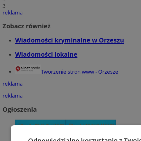
3
reklama
Zobacz również
Wiadomości kryminalne w Orzeszu
Wiadomości lokalne
Tworzenie stron www - Orzesze
reklama
reklama
Ogłoszenia
Odpowiedzialne korzystanie z Twoi