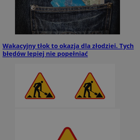
Wakacyjny tłok to okazja dla złodziei. Tych
błędów lepiej nie popełniać