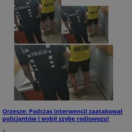
Orzesze: Podczas interwencji zaatakował
policjantów i wybił szybę radiowozu!
3