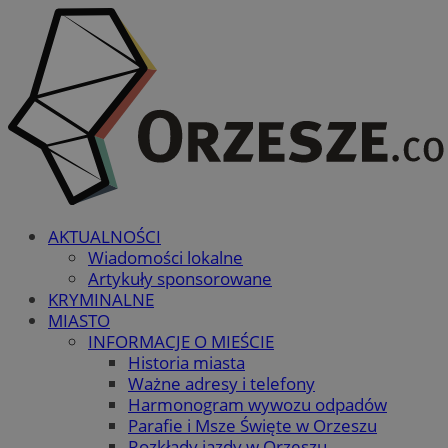
AKTUALNOŚCI
Wiadomości lokalne
Artykuły sponsorowane
KRYMINALNE
MIASTO
INFORMACJE O MIEŚCIE
Historia miasta
Ważne adresy i telefony
Harmonogram wywozu odpadów
Parafie i Msze Święte w Orzeszu
Rozkłady jazdy w Orzeszu