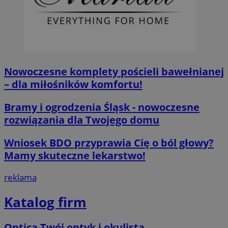
__cf_bm
29 minut 59
Cloudflare
sekund
Inc.
.x.com
Nowoczesne komplety pościeli bawełnianej
– dla miłośników komfortu!
Bramy i ogrodzenia Śląsk - nowoczesne
CookieScriptConsent
4 tygodnie 2 d
CookieScript
orzesze.com.pl
rozwiązania dla Twojego domu
Wniosek BDO przyprawia Cię o ból głowy?
Mamy skuteczne lekarstwo!
reklama
Katalog firm
__cf_bm
29 minut 55
Cloudflare
sekund
Inc.
.twitter.com
Optica Twój optyk i okulista