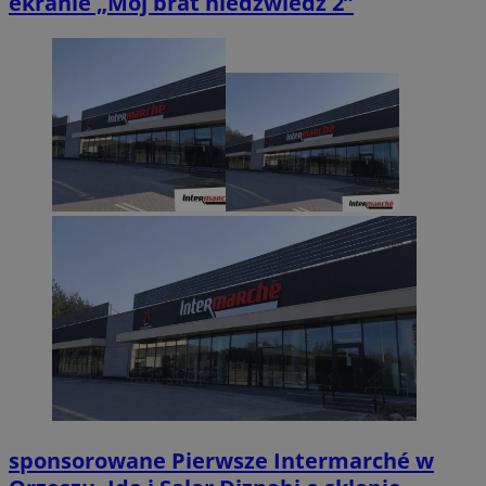
ekranie „Mój brat niedźwiedź 2”
sponsorowane
Pierwsze Intermarché w