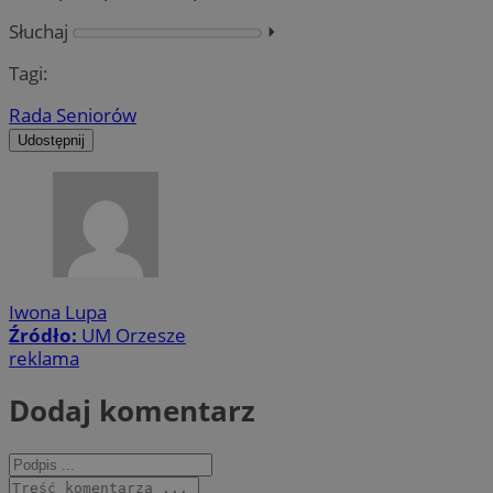
Słuchaj
⏵︎
Tagi:
Rada Seniorów
Udostępnij
Iwona Lupa
Źródło:
UM Orzesze
reklama
Dodaj komentarz