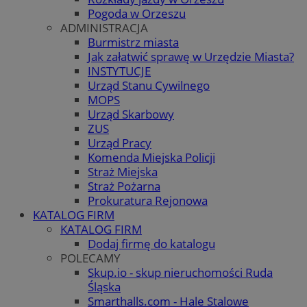
Pogoda w Orzeszu
ADMINISTRACJA
Burmistrz miasta
Jak załatwić sprawę w Urzędzie Miasta?
INSTYTUCJE
Urząd Stanu Cywilnego
MOPS
Urząd Skarbowy
ZUS
Urząd Pracy
Komenda Miejska Policji
Straż Miejska
Straż Pożarna
Prokuratura Rejonowa
KATALOG FIRM
KATALOG FIRM
Dodaj firmę do katalogu
POLECAMY
Skup.io - skup nieruchomości Ruda
Śląska
Smarthalls.com - Hale Stalowe