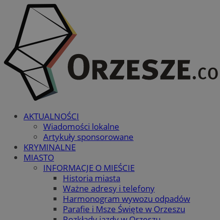
AKTUALNOŚCI
Wiadomości lokalne
Artykuły sponsorowane
KRYMINALNE
MIASTO
INFORMACJE O MIEŚCIE
Historia miasta
Ważne adresy i telefony
Harmonogram wywozu odpadów
Parafie i Msze Święte w Orzeszu
Rozkłady jazdy w Orzeszu