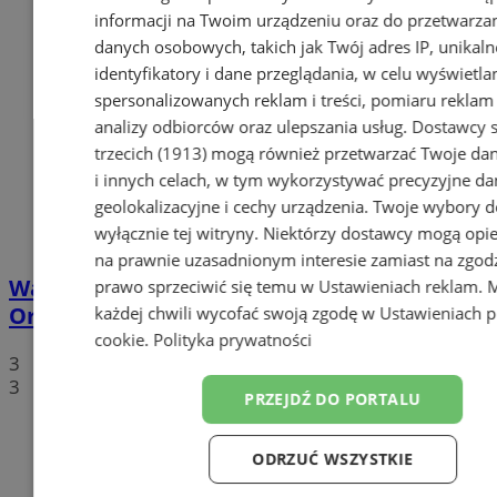
informacji na Twoim urządzeniu oraz do przetwarza
danych osobowych, takich jak Twój adres IP, unikaln
identyfikatory i dane przeglądania, w celu wyświetla
spersonalizowanych reklam i treści, pomiaru reklam i
analizy odbiorców oraz ulepszania usług.
Dostawcy s
trzecich (1913)
mogą również przetwarzać Twoje dan
i innych celach, w tym wykorzystywać precyzyjne da
geolokalizacyjne i cechy urządzenia. Twoje wybory d
wyłącznie tej witryny. Niektórzy dostawcy mogą opie
na prawnie uzasadnionym interesie zamiast na zgod
Walentynkowy protest mieszkańców
prawo sprzeciwić się temu w
Ustawieniach reklam
. 
Orzesza. Rynek będzie zablokowany!
każdej chwili wycofać swoją zgodę w
Ustawieniach p
cookie
.
Polityka prywatności
3
3
PRZEJDŹ DO PORTALU
ODRZUĆ WSZYSTKIE