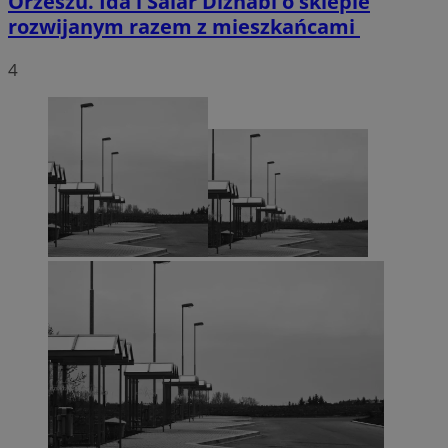
Orzeszu. Ida i Salar Diznabi o sklepie
rozwijanym razem z mieszkańcami
4