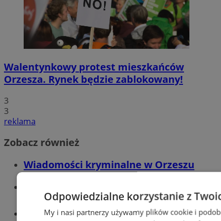
Walentynkowy protest mieszkańców
Orzesza. Rynek będzie zablokowany!
3
3
reklama
Zobacz również
Wiadomości kryminalne w Orzeszu
Wiadomości lokalne
Odpowiedzialne korzystanie z Twoi
My i nasi partnerzy używamy plików cookie i podob
Tworzenie stron www - Orzesze