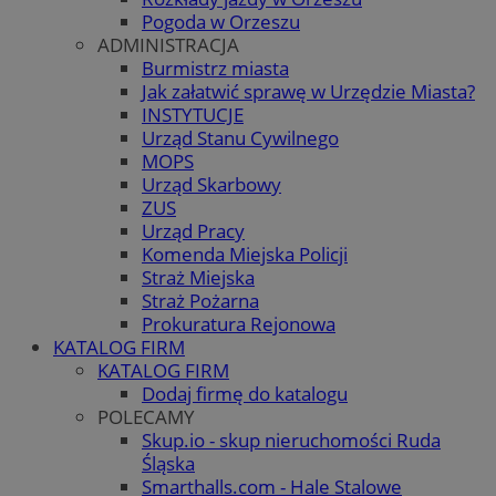
Pogoda w Orzeszu
ADMINISTRACJA
Burmistrz miasta
Jak załatwić sprawę w Urzędzie Miasta?
INSTYTUCJE
Urząd Stanu Cywilnego
MOPS
Urząd Skarbowy
ZUS
Urząd Pracy
Komenda Miejska Policji
Straż Miejska
Straż Pożarna
Prokuratura Rejonowa
KATALOG FIRM
KATALOG FIRM
Dodaj firmę do katalogu
POLECAMY
Skup.io - skup nieruchomości Ruda
Śląska
Smarthalls.com - Hale Stalowe