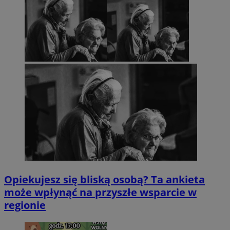
Opiekujesz się bliską osobą? Ta ankieta
może wpłynąć na przyszłe wsparcie w
regionie