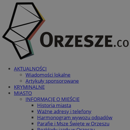
AKTUALNOŚCI
Wiadomości lokalne
Artykuły sponsorowane
KRYMINALNE
MIASTO
INFORMACJE O MIEŚCIE
Historia miasta
Ważne adresy i telefony
Harmonogram wywozu odpadów
Parafie i Msze Święte w Orzeszu
Rozkłady jazdy w Orzeszu