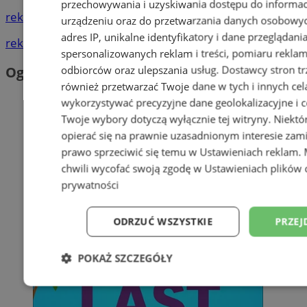
przechowywania i uzyskiwania dostępu do informac
reklama
urządzeniu oraz do przetwarzania danych osobowych
adres IP, unikalne identyfikatory i dane przeglądani
reklama
spersonalizowanych reklam i treści, pomiaru reklam i
odbiorców oraz ulepszania usług.
Dostawcy stron tr
Ogłoszenia
również przetwarzać Twoje dane w tych i innych cel
wykorzystywać precyzyjne dane geolokalizacyjne i c
Twoje wybory dotyczą wyłącznie tej witryny. Niekt
opierać się na prawnie uzasadnionym interesie zami
prawo sprzeciwić się temu w
Ustawieniach reklam
.
chwili wycofać swoją zgodę w
Ustawieniach plików 
prywatności
ODRZUĆ WSZYSTKIE
PRZEJ
POKAŻ SZCZEGÓŁY
Niezbędne
Wydajność
Targetowani