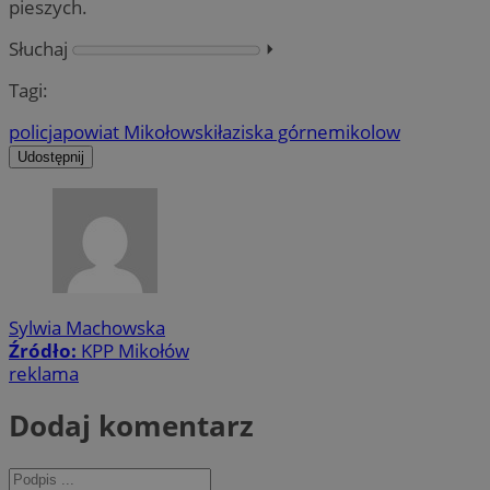
pieszych.
Słuchaj
⏵︎
Tagi:
policja
powiat Mikołowski
łaziska górne
mikolow
Udostępnij
Sylwia Machowska
Źródło:
KPP Mikołów
reklama
Dodaj komentarz