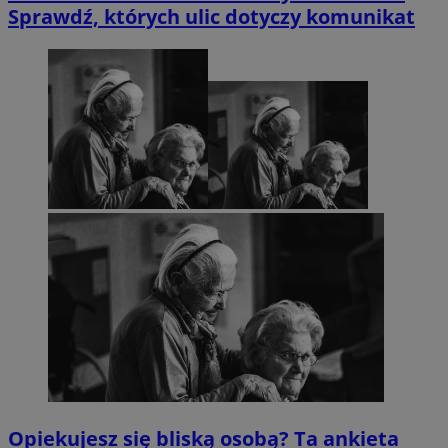
Sprawdź, których ulic dotyczy komunikat
Opiekujesz się bliską osobą? Ta ankieta