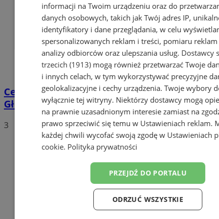
informacji na Twoim urządzeniu oraz do przetwarza
danych osobowych, takich jak Twój adres IP, unikaln
identyfikatory i dane przeglądania, w celu wyświetla
spersonalizowanych reklam i treści, pomiaru reklam i
analizy odbiorców oraz ulepszania usług.
Dostawcy s
trzecich (1913)
mogą również przetwarzać Twoje dan
i innych celach, w tym wykorzystywać precyzyjne da
geolokalizacyjne i cechy urządzenia. Twoje wybory d
Centrum przesiadkowe przy Dworcu
wyłącznie tej witryny. Niektórzy dostawcy mogą opie
Głównym w Orzeszu?
na prawnie uzasadnionym interesie zamiast na zgod
prawo sprzeciwić się temu w
Ustawieniach reklam
. 
3
każdej chwili wycofać swoją zgodę w
Ustawieniach p
cookie
.
Polityka prywatności
PRZEJDŹ DO PORTALU
ODRZUĆ WSZYSTKIE