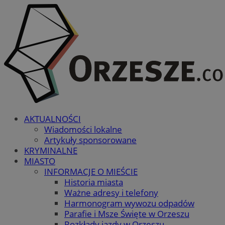
AKTUALNOŚCI
Wiadomości lokalne
Artykuły sponsorowane
KRYMINALNE
MIASTO
INFORMACJE O MIEŚCIE
Historia miasta
Ważne adresy i telefony
Harmonogram wywozu odpadów
Parafie i Msze Święte w Orzeszu
Rozkłady jazdy w Orzeszu