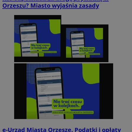
Orzeszu? Miasto wyjaśnia zasady
e-Urząd Miasta Orzesze. Podatki i opłaty