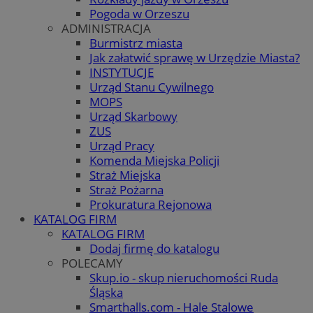
Pogoda w Orzeszu
ADMINISTRACJA
Burmistrz miasta
Jak załatwić sprawę w Urzędzie Miasta?
INSTYTUCJE
Urząd Stanu Cywilnego
MOPS
Urząd Skarbowy
ZUS
Urząd Pracy
Komenda Miejska Policji
Straż Miejska
Straż Pożarna
Prokuratura Rejonowa
KATALOG FIRM
KATALOG FIRM
Dodaj firmę do katalogu
POLECAMY
Skup.io - skup nieruchomości Ruda
Śląska
Smarthalls.com - Hale Stalowe