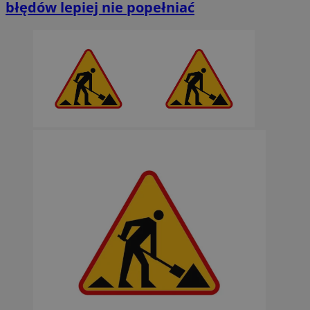
błędów lepiej nie popełniać