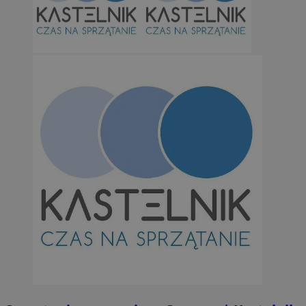
Niezbędne
Wydajność
Targetowanie
Funkcjonalno
Niezbędne pliki cookie umożliwiają korzystanie z podstawowych fun
takich jak logowanie użytkownika i zarządzanie kontem. Bez niezb
można prawidłowo korzystać ze strony internetowej.
Provider
/
Okres
Nazwa
Domena
przechowywan
SessID
orzesze.com.pl
1 rok
QeSessID
orzesze.com.pl
1 rok
MvSessID
orzesze.com.pl
1 rok
VISITOR_PRIVACY_METADATA
5 miesięcy 4
YouTube
tygodnie
.youtube.com