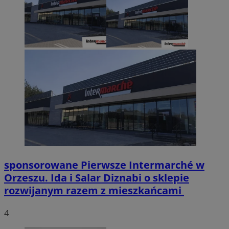
sponsorowane
Pierwsze Intermarché w
Orzeszu. Ida i Salar Diznabi o sklepie
rozwijanym razem z mieszkańcami
4