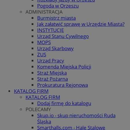
Pogoda w Orzeszu
ADMINISTRACJA
Burmistrz miasta
Jak załatwić sprawę w Urzędzie Miasta?
INSTYTUCJE
Urząd Stanu Cywilnego
MOPS
Urząd Skarbowy
ZUS
Urząd Pracy
Komenda Miejska Policji
Straż Miejska
Straż Pożarna
Prokuratura Rejonowa
KATALOG FIRM
KATALOG FIRM
Dodaj firmę do katalogu
POLECAMY
Skup.io - skup nieruchomości Ruda
Śląska
Smarthalls.com - Hale Stalowe