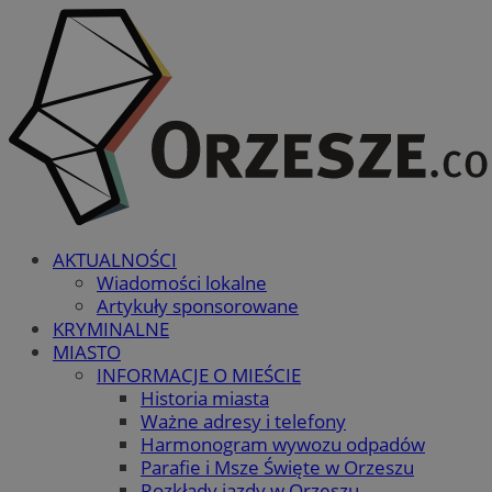
AKTUALNOŚCI
Wiadomości lokalne
Artykuły sponsorowane
KRYMINALNE
MIASTO
INFORMACJE O MIEŚCIE
Historia miasta
Ważne adresy i telefony
Harmonogram wywozu odpadów
Parafie i Msze Święte w Orzeszu
Rozkłady jazdy w Orzeszu