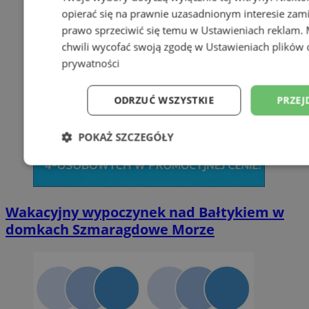
opierać się na prawnie uzasadnionym interesie zami
prawo sprzeciwić się temu w
Ustawieniach reklam
.
chwili wycofać swoją zgodę w
Ustawieniach plików 
prywatności
ODRZUĆ WSZYSTKIE
PRZEJ
POKAŻ SZCZEGÓŁY
Niezbędne
Wydajność
Targetowani
Wakacyjny wypoczynek nad Bałtykiem w
Niesklasyfikowane
domkach Szmaragdowe Morze