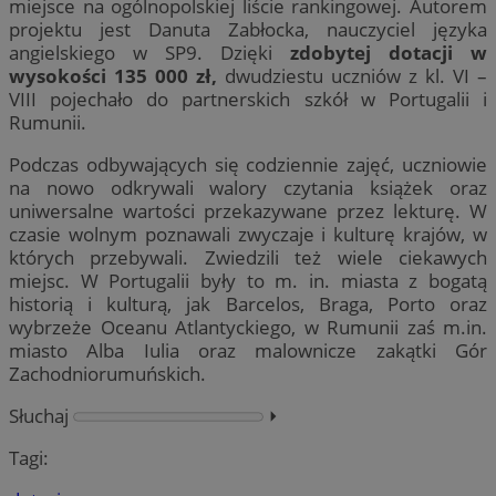
miejsce na ogólnopolskiej liście rankingowej. Autorem
projektu jest Danuta Zabłocka, nauczyciel języka
angielskiego w SP9. Dzięki
zdobytej dotacji w
wysokości 135 000 zł,
dwudziestu uczniów z kl. VI –
VIII pojechało do partnerskich szkół w Portugalii i
Rumunii.
Podczas odbywających się codziennie zajęć, uczniowie
na nowo odkrywali walory czytania książek oraz
uniwersalne wartości przekazywane przez lekturę. W
czasie wolnym poznawali zwyczaje i kulturę krajów, w
których przebywali. Zwiedzili też wiele ciekawych
miejsc. W Portugalii były to m. in. miasta z bogatą
historią i kulturą, jak Barcelos, Braga, Porto oraz
wybrzeże Oceanu Atlantyckiego, w Rumunii zaś m.in.
miasto Alba Iulia oraz malownicze zakątki Gór
Zachodniorumuńskich.
Słuchaj
⏵︎
Tagi: