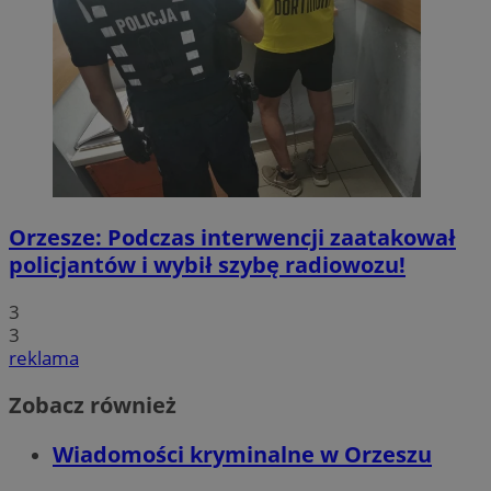
Orzesze: Podczas interwencji zaatakował
policjantów i wybił szybę radiowozu!
3
3
reklama
Zobacz również
Wiadomości kryminalne w Orzeszu