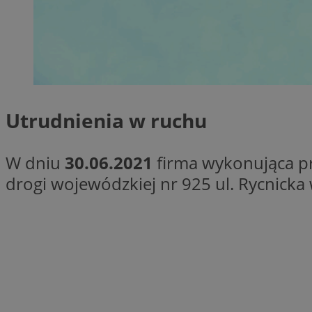
SessID
QeSessID
MvSessID
VISITOR_PRIVACY_
Utrudnienia w ruchu
W dniu
30.06.2021
firma wykonująca pr
__cf_bm
drogi wojewódzkiej nr 925 ul. Rycnic
CookieScriptConse
__cf_bm