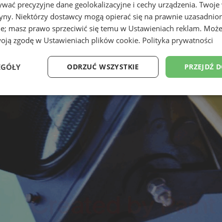
wać precyzyjne dane geolokalizacyjne i cechy urządzenia. Twoje
tryny. Niektórzy dostawcy mogą opierać się na prawnie uzasadnio
ie; masz prawo sprzeciwić się temu w
Ustawieniach reklam
. Może
woją zgodę w
Ustawieniach plików cookie
.
Polityka prywatności
EGÓŁY
ODRZUĆ WSZYSTKIE
PRZEJDŹ 
Wydajność
Targetowanie
Funkcjonalność
Ni
ezbędne
Wydajność
Targetowanie
Funkcjonalność
Niesklasyfikow
ie umożliwiają korzystanie z podstawowych funkcji strony internetowej, takich jak log
Bez niezbędnych plików cookie nie można prawidłowo korzystać ze strony internetowe
Provider
/
Okres
Opis
Domena
przechowywania