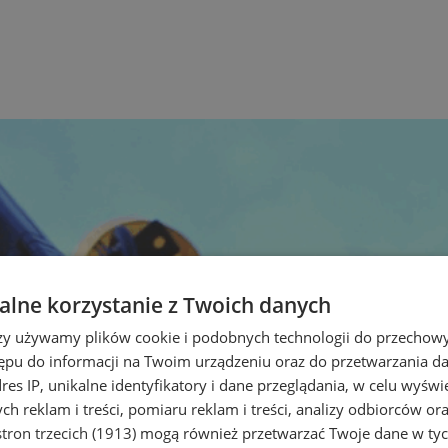
lne korzystanie z Twoich danych
rzy używamy plików cookie i podobnych technologii do przechow
ępu do informacji na Twoim urządzeniu oraz do przetwarzania 
dres IP, unikalne identyfikatory i dane przeglądania, w celu wyświ
h reklam i treści, pomiaru reklam i treści, analizy odbiorców or
tron trzecich (1913)
mogą również przetwarzać Twoje dane w tych