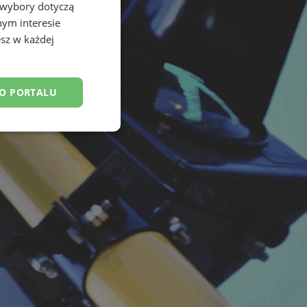
 wybory dotyczą
nym interesie
sz w każdej
DO PORTALU
esklasyfikowane
ane
owanie użytkownika i
j.