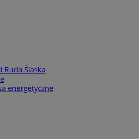
i Ruda Śląska
we
twa energetyczne