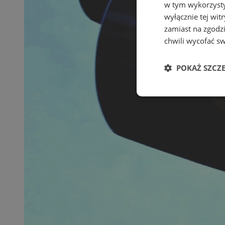
w tym wykorzysty
wyłącznie tej wi
zamiast na zgodz
chwili wycofać s
POKAŻ SZCZ
Niezbędne
Ni
Niezbędne pliki cook
zarządzanie kontem. 
Nazwa