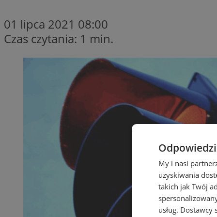
01 lipca 2021 08:00
Czas czytania: 1 min.
Odpowiedzia
My i nasi partne
uzyskiwania dost
takich jak Twój a
spersonalizowanyc
usług.
Dostawcy s