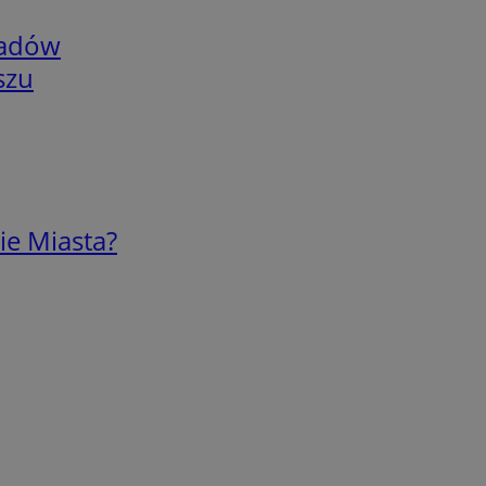
adów
szu
ie Miasta?