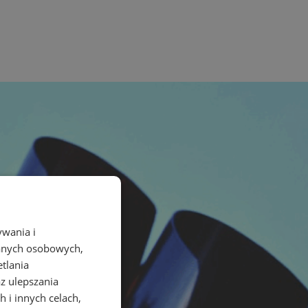
ywania i
danych osobowych,
etlania
az ulepszania
 i innych celach,