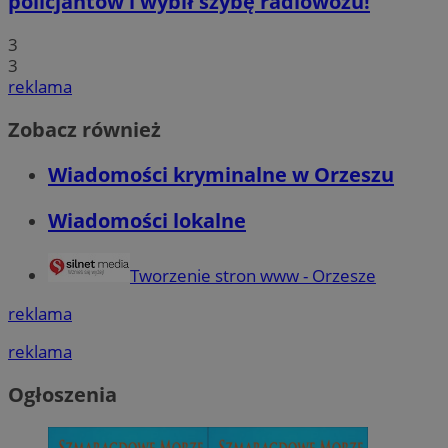
policjantów i wybił szybę radiowozu!
QeSessID
orzesze.com.pl
1 rok
3
3
MvSessID
orzesze.com.pl
1 rok
reklama
Zobacz również
VISITOR_PRIVACY_METADATA
5 miesięcy 4
YouTube
tygodnie
.youtube.com
Wiadomości kryminalne w Orzeszu
Wiadomości lokalne
Tworzenie stron www - Orzesze
reklama
Google Privacy Policy
reklama
Ogłoszenia