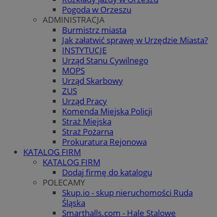
Pogoda w Orzeszu
ADMINISTRACJA
Burmistrz miasta
Jak załatwić sprawę w Urzędzie Miasta?
INSTYTUCJE
Urząd Stanu Cywilnego
MOPS
Urząd Skarbowy
ZUS
Urząd Pracy
Komenda Miejska Policji
Straż Miejska
Straż Pożarna
Prokuratura Rejonowa
KATALOG FIRM
KATALOG FIRM
Dodaj firmę do katalogu
POLECAMY
Skup.io - skup nieruchomości Ruda
Śląska
Smarthalls.com - Hale Stalowe