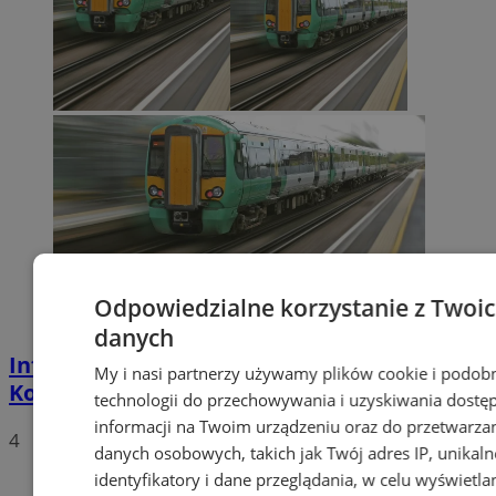
Odpowiedzialne korzystanie z Twoi
danych
Informacja dotycząca Centralnego Portu
My i nasi partnerzy używamy plików cookie i podob
Komunikacyjnego
technologii do przechowywania i uzyskiwania dostę
informacji na Twoim urządzeniu oraz do przetwarza
4
danych osobowych, takich jak Twój adres IP, unikaln
identyfikatory i dane przeglądania, w celu wyświetla