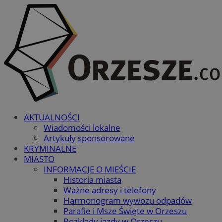
AKTUALNOŚCI
Wiadomości lokalne
Artykuły sponsorowane
KRYMINALNE
MIASTO
INFORMACJE O MIEŚCIE
Historia miasta
Ważne adresy i telefony
Harmonogram wywozu odpadów
Parafie i Msze Święte w Orzeszu
Rozkłady jazdy w Orzeszu