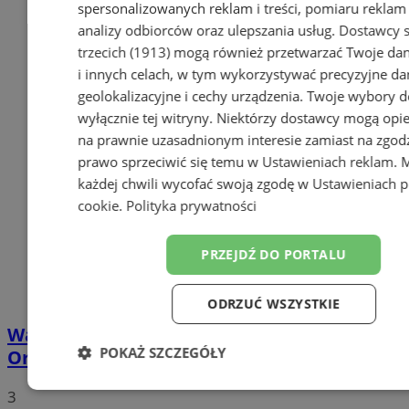
spersonalizowanych reklam i treści, pomiaru reklam i
analizy odbiorców oraz ulepszania usług.
Dostawcy s
trzecich (1913)
mogą również przetwarzać Twoje dan
i innych celach, w tym wykorzystywać precyzyjne da
geolokalizacyjne i cechy urządzenia. Twoje wybory d
wyłącznie tej witryny. Niektórzy dostawcy mogą opie
na prawnie uzasadnionym interesie zamiast na zgod
prawo sprzeciwić się temu w
Ustawieniach reklam
. 
każdej chwili wycofać swoją zgodę w
Ustawieniach p
cookie
.
Polityka prywatności
PRZEJDŹ DO PORTALU
ODRZUĆ WSZYSTKIE
Walentynkowy protest mieszkańców
POKAŻ SZCZEGÓŁY
Orzesza. Rynek będzie zablokowany!
Niezbędne
Wydajność
Targeto
3