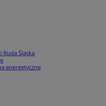
i Ruda Śląska
we
twa energetyczne