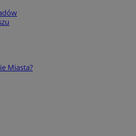
adów
szu
ie Miasta?