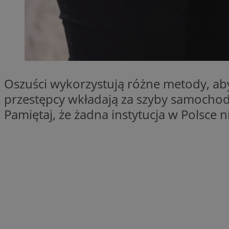
SessID
QeSessID
MvSessID
VISITOR_PRIVACY_
Oszuści wykorzystują różne metody, aby
przestępcy wkładają za szyby samocho
Pamiętaj, że żadna instytucja w Polsc
__cf_bm
CookieScriptConse
__cf_bm