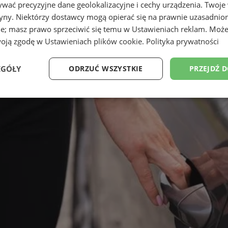
wać precyzyjne dane geolokalizacyjne i cechy urządzenia. Twoje
tryny. Niektórzy dostawcy mogą opierać się na prawnie uzasadnio
ie; masz prawo sprzeciwić się temu w
Ustawieniach reklam
. Może
woją zgodę w
Ustawieniach plików cookie
.
Polityka prywatności
EGÓŁY
ODRZUĆ WSZYSTKIE
PRZEJDŹ 
Wydajność
Targetowanie
Funkcjonalność
Ni
ezbędne
Wydajność
Targetowanie
Funkcjonalność
Niesklasyfikow
ie umożliwiają korzystanie z podstawowych funkcji strony internetowej, takich jak log
Bez niezbędnych plików cookie nie można prawidłowo korzystać ze strony internetowe
Provider
/
Okres
Opis
Domena
przechowywania