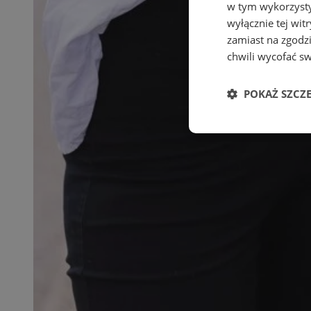
w tym wykorzysty
wyłącznie tej wi
zamiast na zgodz
chwili wycofać s
POKAŻ SZCZ
Niezbędne
Ni
Niezbędne pliki cook
zarządzanie kontem. 
Nazwa