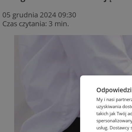
05 grudnia 2024 09:30
Czas czytania: 3 min.
Odpowiedzia
My i nasi partne
uzyskiwania dost
takich jak Twój a
spersonalizowanyc
usług.
Dostawcy s