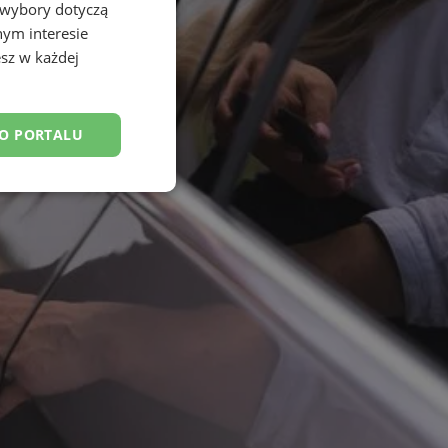
 wybory dotyczą
nym interesie
sz w każdej
DO PORTALU
esklasyfikowane
ane
owanie użytkownika i
j.