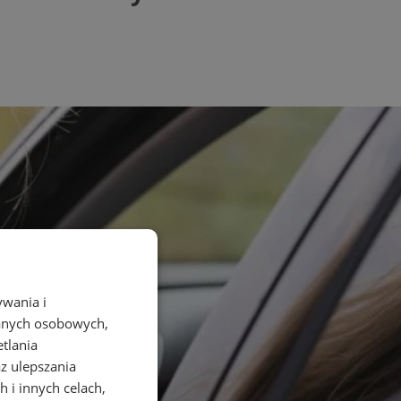
ywania i
danych osobowych,
etlania
az ulepszania
 i innych celach,