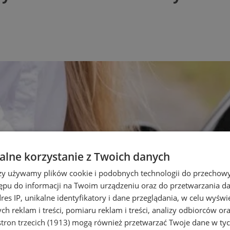
lne korzystanie z Twoich danych
rzy używamy plików cookie i podobnych technologii do przechow
ępu do informacji na Twoim urządzeniu oraz do przetwarzania 
dres IP, unikalne identyfikatory i dane przeglądania, w celu wyświ
h reklam i treści, pomiaru reklam i treści, analizy odbiorców or
tron trzecich (1913)
mogą również przetwarzać Twoje dane w tych