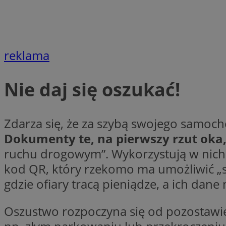
Nazwa
Nazwa
ustat_agfw3qpwXtz
Nazwa
ustat_8hezdrw6jXd
_clck
reklama
__gads
openstat_12e0dbc
openstat_gid
_ga
MR
Nie daj się oszukać!
openstat_axigzz1m6
ustat_Xljcjgyrsdcu
ANONCHK
__Secure-YNID
Zdarza się, że za szybą swojego samoc
WMF-Uniq
Dokumenty te, na pierwszy rzut oka,
_clsk
ustat_b6x6h2kseuk
__Secure-
ruchu drogowym”. Wykorzystują w nich t
ROLLOUT_TOKEN
ustat_bl8Xwye1zkqx
kod QR, który rzekomo ma umożliwić „s
ustat_bt5j7dtfgm4
gdzie ofiary tracą pieniądze, a ich da
_ga_1ZETYXEVYH
ustat_yzw2k52aXskv
_fbp
FCCDCF
ustat_htx5jy2dajf
Oszustwo rozpoczyna się od pozostawi
__eoi