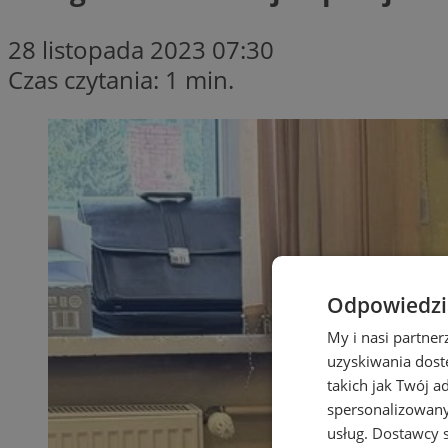
28 listopada 2023 07:30
Czas czytania: 1 min.
Odpowiedzia
My i nasi partne
uzyskiwania dost
takich jak Twój a
spersonalizowanyc
usług.
Dostawcy s