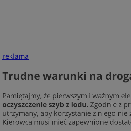
Nazwa
Nazwa
ustat_agfw3qpwXtz
Nazwa
ustat_8hezdrw6jXd
_clck
__gads
openstat_12e0dbc
openstat_gid
_ga
MR
openstat_axigzz1m6
reklama
ustat_Xljcjgyrsdcu
ANONCHK
__Secure-YNID
Trudne warunki na drog
WMF-Uniq
_clsk
ustat_b6x6h2kseuk
__Secure-
ROLLOUT_TOKEN
ustat_bl8Xwye1zkqx
Pamiętajmy, że pierwszym i ważnym ele
ustat_bt5j7dtfgm4
oczyszczenie szyb z lodu
. Zgodnie z 
_ga_1ZETYXEVYH
ustat_yzw2k52aXskv
utrzymany, aby korzystanie z niego nie
_fbp
FCCDCF
ustat_htx5jy2dajf
Kierowca musi mieć zapewnione dostate
__eoi