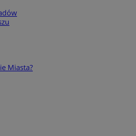
adów
szu
ie Miasta?