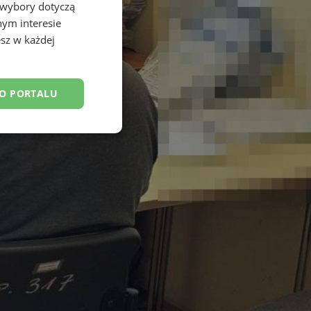
 wybory dotyczą
nym interesie
sz w każdej
DO PORTALU
esklasyfikowane
ane
owanie użytkownika i
j.