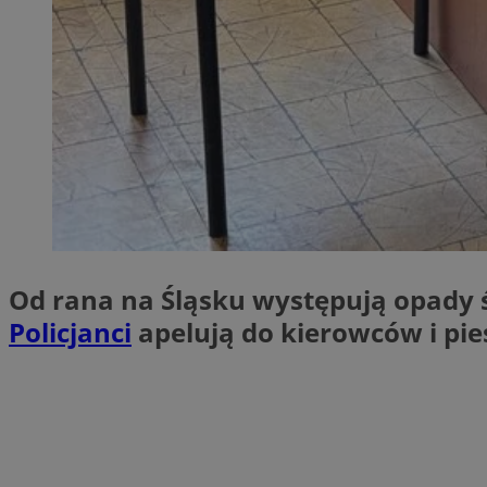
SessID
QeSessID
MvSessID
VISITOR_PRIVACY_
__cf_bm
Od rana na Śląsku występują opady ś
Policjanci
apelują do kierowców i pie
CookieScriptConse
__cf_bm