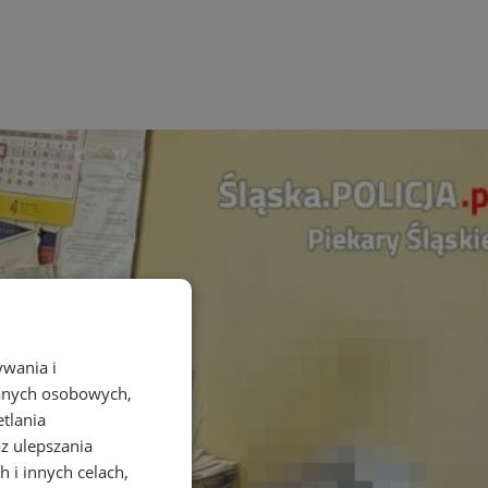
ywania i
danych osobowych,
etlania
az ulepszania
 i innych celach,