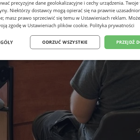
wać precyzyjne dane geolokalizacyjne i cechy urządzenia. Twoje
tryny. Niektórzy dostawcy mogą opierać się na prawnie uzasadnio
ie; masz prawo sprzeciwić się temu w
Ustawieniach reklam
. Może
woją zgodę w
Ustawieniach plików cookie
.
Polityka prywatności
EGÓŁY
ODRZUĆ WSZYSTKIE
PRZEJDŹ 
Wydajność
Targetowanie
Funkcjonalność
Ni
ezbędne
Wydajność
Targetowanie
Funkcjonalność
Niesklasyfikow
ie umożliwiają korzystanie z podstawowych funkcji strony internetowej, takich jak log
Bez niezbędnych plików cookie nie można prawidłowo korzystać ze strony internetowe
Provider
/
Okres
Opis
Domena
przechowywania