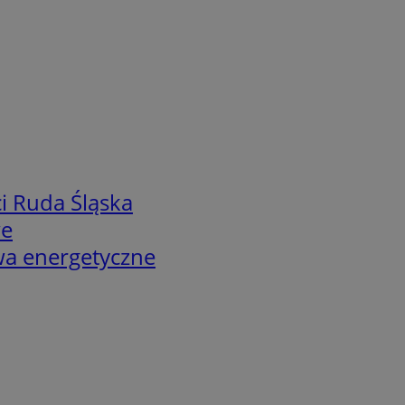
i Ruda Śląska
we
twa energetyczne