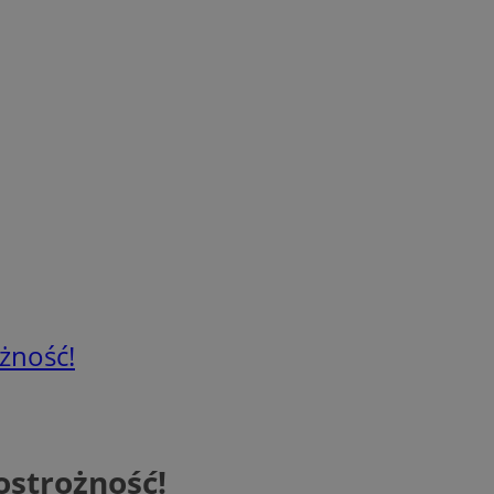
ożność!
ostrożność!