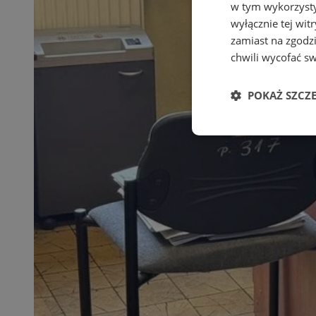
w tym wykorzysty
wyłącznie tej wi
zamiast na zgodz
chwili wycofać s
POKAŻ SZCZ
Niezbędne
Ni
Niezbędne pliki cook
zarządzanie kontem. 
Nazwa