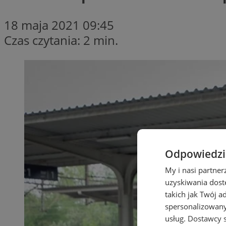
18 maja 2021 09:45
Czas czytania: 2 min.
Odpowiedzia
My i nasi partne
uzyskiwania dost
takich jak Twój a
spersonalizowanyc
usług.
Dostawcy s