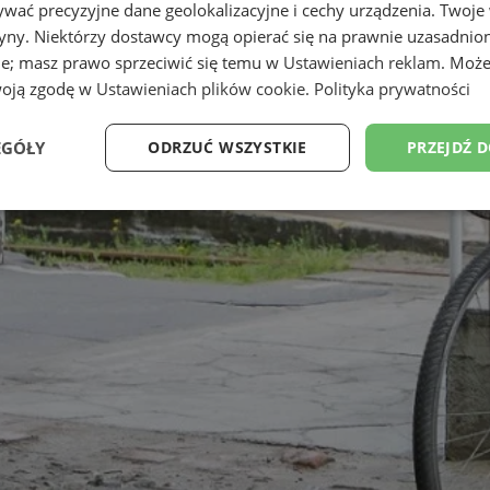
wać precyzyjne dane geolokalizacyjne i cechy urządzenia. Twoje
tryny. Niektórzy dostawcy mogą opierać się na prawnie uzasadnio
ie; masz prawo sprzeciwić się temu w
Ustawieniach reklam
. Może
woją zgodę w
Ustawieniach plików cookie
.
Polityka prywatności
EGÓŁY
ODRZUĆ WSZYSTKIE
PRZEJDŹ 
Wydajność
Targetowanie
Funkcjonalność
Ni
ezbędne
Wydajność
Targetowanie
Funkcjonalność
Niesklasyfikow
ie umożliwiają korzystanie z podstawowych funkcji strony internetowej, takich jak log
Bez niezbędnych plików cookie nie można prawidłowo korzystać ze strony internetowe
Provider
/
Okres
Opis
Domena
przechowywania