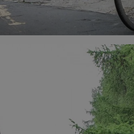
orzesze.com.pl
1 rok
Ten plik cookie przechowuje identyfi
orzesze.com.pl
1 rok
Ten plik cookie przechowuje identyfi
orzesze.com.pl
1 rok
Ten plik cookie przechowuje identyfi
METADATA
5 miesięcy 4
Ten plik cookie przechowuje inform
YouTube
tygodnie
użytkownika oraz jego preferencjac
.youtube.com
prywatności podczas korzystania z w
wybory dotyczące polityki prywatno
zgody, zapewniając ich przestrzega
wizytach. Dzięki temu użytkownik 
konfigurować swoich preferencji, c
zgodność z regulacjami ochrony da
29 minut 59
Ten plik cookie służy do rozróżniani
Cloudflare
sekund
to korzystne dla strony internetow
Inc.
umożliwia tworzenie ważnych rapo
.x.com
korzystania z jej witryny internetow
nt
4 tygodnie 2 dni
Ten plik cookie jest używany przez 
CookieScript
Google Privacy Policy
Script.com do zapamiętywania prefe
orzesze.com.pl
zgody użytkownika na pliki cookie. 
aby baner cookie Cookie-Script.com
29 minut 55
Ten plik cookie służy do rozróżniani
Cloudflare
sekund
to korzystne dla strony internetow
Inc.
umożliwia tworzenie ważnych rapo
.twitter.com
korzystania z jej witryny internetow