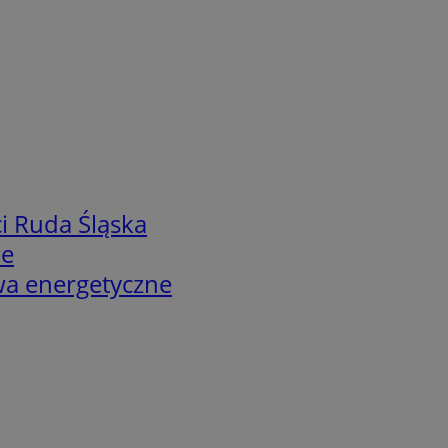
i Ruda Śląska
we
twa energetyczne