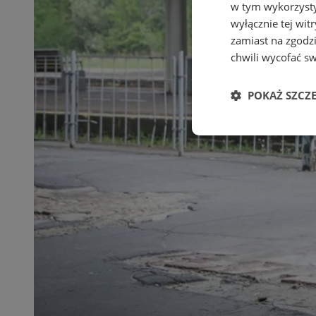
w tym wykorzysty
wyłącznie tej wi
zamiast na zgodz
chwili wycofać s
POKAŻ SZCZ
Niezbędne
Ni
Niezbędne pliki cook
zarządzanie kontem. 
Nazwa