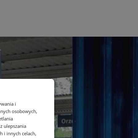
ywania i
danych osobowych,
etlania
az ulepszania
 i innych celach,