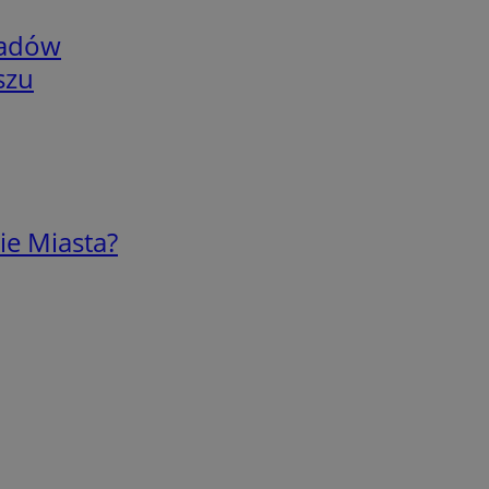
adów
szu
ie Miasta?