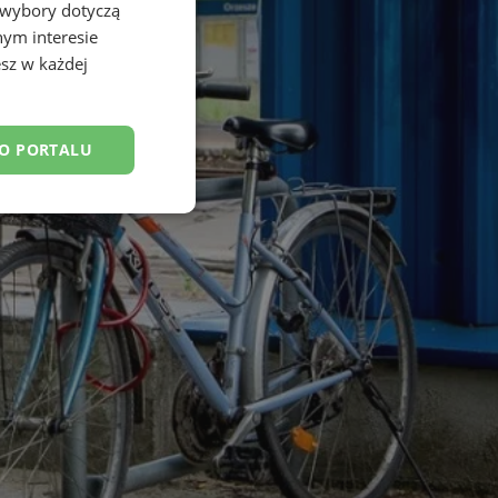
 wybory dotyczą
nym interesie
sz w każdej
DO PORTALU
esklasyfikowane
ane
owanie użytkownika i
j.