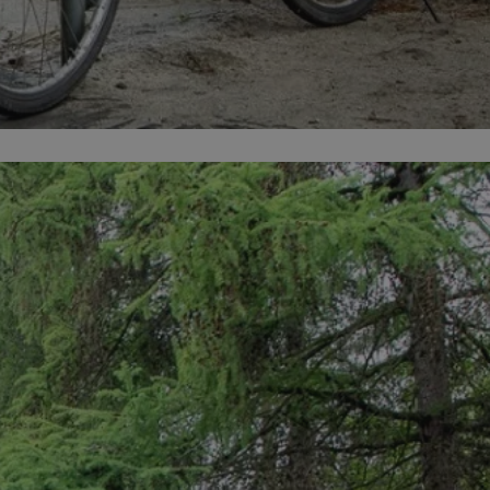
kator sesji.
kator sesji.
kator sesji.
acje o zgodzie
h dotyczących
itryny. Rejestruje
ści i ustawień
nie w kolejnych
nie musi ponownie
o zwiększa wygodę i
nych.
a ludzi i botów. Jest
ej, ponieważ
rtów na temat
ej.
usługę Cookie-
rencji dotyczących
Jest to konieczne,
 działał poprawnie.
a ludzi i botów. Jest
ej, ponieważ
rtów na temat
ej.