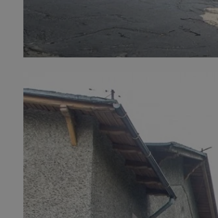
SessID
QeSessID
MvSessID
VISITOR_PRIVACY_
__cf_bm
CookieScriptConse
__cf_bm