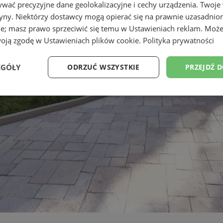
wać precyzyjne dane geolokalizacyjne i cechy urządzenia. Twoje
tryny. Niektórzy dostawcy mogą opierać się na prawnie uzasadnio
ie; masz prawo sprzeciwić się temu w
Ustawieniach reklam
. Może
woją zgodę w
Ustawieniach plików cookie
.
Polityka prywatności
EGÓŁY
ODRZUĆ WSZYSTKIE
PRZEJDŹ 
Wydajność
Targetowanie
Funkcjonalność
Ni
ezbędne
Wydajność
Targetowanie
Funkcjonalność
Niesklasyfikow
ie umożliwiają korzystanie z podstawowych funkcji strony internetowej, takich jak log
Bez niezbędnych plików cookie nie można prawidłowo korzystać ze strony internetowe
Provider
/
Okres
Opis
Domena
przechowywania