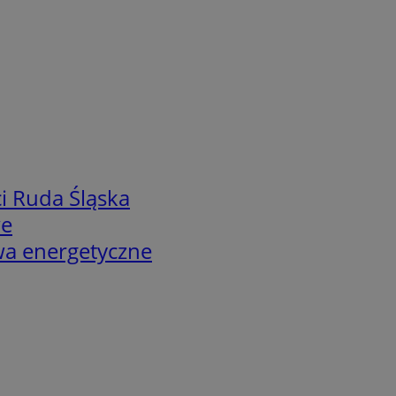
i Ruda Śląska
we
twa energetyczne