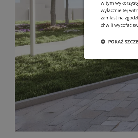
w tym wykorzysty
wyłącznie tej wi
zamiast na zgodz
chwili wycofać s
POKAŻ SZCZ
Niezbędne
Ni
Niezbędne pliki cook
zarządzanie kontem. 
Nazwa