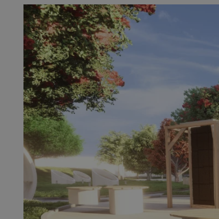
SessID
QeSessID
MvSessID
VISITOR_PRIVACY_
__cf_bm
CookieScriptConse
__cf_bm