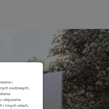
ywania i
danych osobowych,
etlania
az ulepszania
 i innych celach,