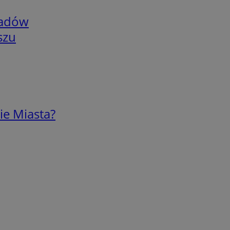
adów
szu
ie Miasta?