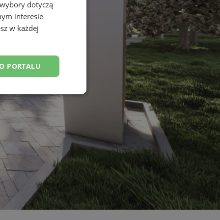
 wybory dotyczą
nym interesie
sz w każdej
DO PORTALU
esklasyfikowane
ane
owanie użytkownika i
j.