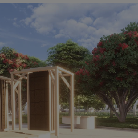
orzesze.com.pl
1 rok
Ten plik cookie przechowuje identyfi
orzesze.com.pl
1 rok
Ten plik cookie przechowuje identyfi
orzesze.com.pl
1 rok
Ten plik cookie przechowuje identyfi
METADATA
5 miesięcy 4
Ten plik cookie przechowuje inform
YouTube
tygodnie
użytkownika oraz jego preferencjac
.youtube.com
prywatności podczas korzystania z w
wybory dotyczące polityki prywatno
zgody, zapewniając ich przestrzega
wizytach. Dzięki temu użytkownik 
konfigurować swoich preferencji, c
zgodność z regulacjami ochrony da
29 minut 59
Ten plik cookie służy do rozróżniani
Cloudflare
sekund
to korzystne dla strony internetow
Inc.
umożliwia tworzenie ważnych rapo
.x.com
korzystania z jej witryny internetow
nt
4 tygodnie 2 dni
Ten plik cookie jest używany przez 
CookieScript
Google Privacy Policy
Script.com do zapamiętywania prefe
orzesze.com.pl
zgody użytkownika na pliki cookie. 
aby baner cookie Cookie-Script.com
29 minut 55
Ten plik cookie służy do rozróżniani
Cloudflare
sekund
to korzystne dla strony internetow
Inc.
umożliwia tworzenie ważnych rapo
.twitter.com
korzystania z jej witryny internetow