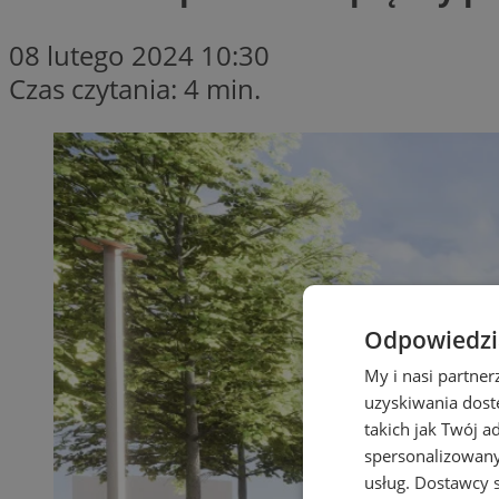
08 lutego 2024 10:30
Czas czytania: 4 min.
Odpowiedzia
My i nasi partne
uzyskiwania dost
takich jak Twój a
spersonalizowanyc
usług.
Dostawcy s