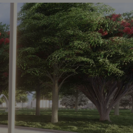
kator sesji.
kator sesji.
kator sesji.
acje o zgodzie
h dotyczących
itryny. Rejestruje
ści i ustawień
nie w kolejnych
nie musi ponownie
o zwiększa wygodę i
nych.
a ludzi i botów. Jest
ej, ponieważ
rtów na temat
ej.
usługę Cookie-
rencji dotyczących
Jest to konieczne,
 działał poprawnie.
a ludzi i botów. Jest
ej, ponieważ
rtów na temat
ej.