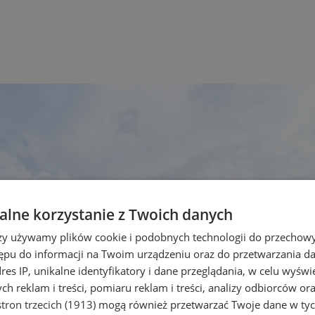
lne korzystanie z Twoich danych
rzy używamy plików cookie i podobnych technologii do przechow
ępu do informacji na Twoim urządzeniu oraz do przetwarzania 
dres IP, unikalne identyfikatory i dane przeglądania, w celu wyświ
h reklam i treści, pomiaru reklam i treści, analizy odbiorców or
tron trzecich (1913)
mogą również przetwarzać Twoje dane w tych