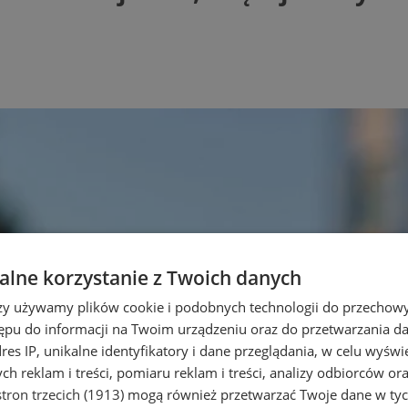
lne korzystanie z Twoich danych
rzy używamy plików cookie i podobnych technologii do przechow
ępu do informacji na Twoim urządzeniu oraz do przetwarzania 
dres IP, unikalne identyfikatory i dane przeglądania, w celu wyświ
h reklam i treści, pomiaru reklam i treści, analizy odbiorców or
tron trzecich (1913)
mogą również przetwarzać Twoje dane w tych