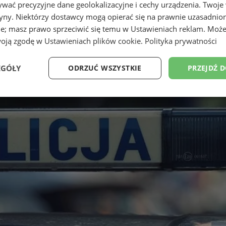
wać precyzyjne dane geolokalizacyjne i cechy urządzenia. Twoje
tryny. Niektórzy dostawcy mogą opierać się na prawnie uzasadnio
ie; masz prawo sprzeciwić się temu w
Ustawieniach reklam
. Może
woją zgodę w
Ustawieniach plików cookie
.
Polityka prywatności
EGÓŁY
ODRZUĆ WSZYSTKIE
PRZEJDŹ 
Wydajność
Targetowanie
Funkcjonalność
Ni
ezbędne
Wydajność
Targetowanie
Funkcjonalność
Niesklasyfikow
ie umożliwiają korzystanie z podstawowych funkcji strony internetowej, takich jak log
Bez niezbędnych plików cookie nie można prawidłowo korzystać ze strony internetowe
Provider
/
Okres
Opis
Domena
przechowywania