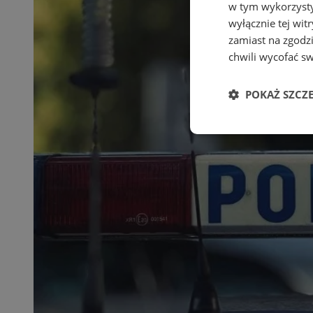
w tym wykorzysty
wyłącznie tej wi
zamiast na zgodz
chwili wycofać s
POKAŻ SZCZ
Niezbędne
Ni
Niezbędne pliki cook
zarządzanie kontem. 
Nazwa