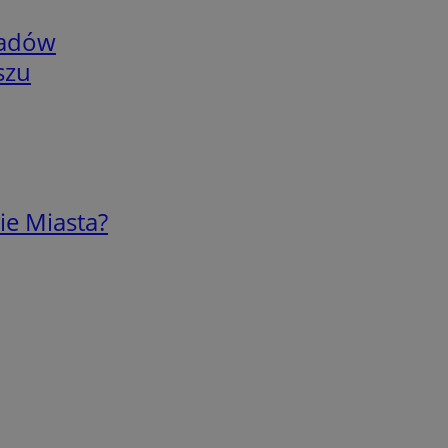
adów
szu
ie Miasta?