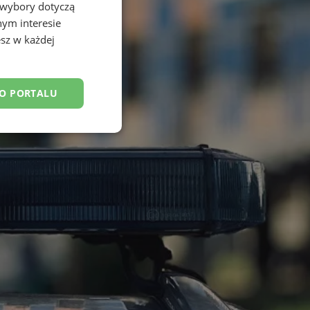
 wybory dotyczą
nym interesie
sz w każdej
DO PORTALU
esklasyfikowane
ane
owanie użytkownika i
j.