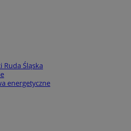
i Ruda Śląska
we
twa energetyczne