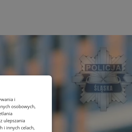
ywania i
danych osobowych,
etlania
az ulepszania
 i innych celach,