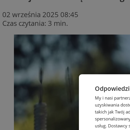
02 września 2025 08:45
Czas czytania: 3 min.
Odpowiedzia
My i nasi partne
uzyskiwania dost
takich jak Twój a
spersonalizowanyc
usług.
Dostawcy s