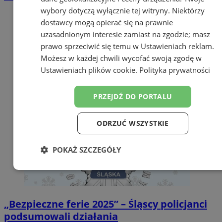
wybory dotyczą wyłącznie tej witryny. Niektórzy
dostawcy mogą opierać się na prawnie
uzasadnionym interesie zamiast na zgodzie; masz
prawo sprzeciwić się temu w
Ustawieniach reklam
.
Możesz w każdej chwili wycofać swoją zgodę w
Ustawieniach plików cookie
.
Polityka prywatności
PRZEJDŹ DO PORTALU
ODRZUĆ WSZYSTKIE
POKAŻ SZCZEGÓŁY
Niezbędne
Wydajność
Targetowanie
„Bezpieczne ferie 2025” – Śląscy policjanci
Funkcjonalność
Niesklasyfikowane
podsumowali działania