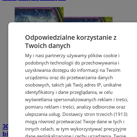
Odpowiedzialne korzystanie z
Twoich danych
My i nasi partnerzy używamy plików cookie i
podobnych technologii do przechowywania i
uzyskiwania dostępu do informacji na Twoim
urządzeniu oraz do przetwarzania danych
osobowych, takich jak Twój adres IP, unikalne
identyfikatory i dane przeglądania, w celu
wyświetlania spersonalizowanych reklam i treści,
pomiaru reklam i treści, analizy odbiorców oraz
ulepszania usług.
Dostawcy stron trzecich (1913)
mogą również przetwarzać Twoje dane w tych i
306 wypadków i kolizji w 3 dni – tragiczny
innych celach, w tym wykorzystywać precyzyjne
bilans na Śląsku
dane geolokalizacyjne i cechy urządzenia. Twoje