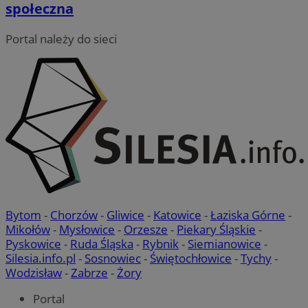
społeczna
Portal należy do sieci
VISITOR_PRIVACY_METADATA
5 miesięcy 4
YouTube
tygodnie
.youtube.com
Google Privacy Policy
Bytom
-
Chorzów
-
Gliwice
-
Katowice
-
Łaziska Górne
-
Mikołów
-
Mysłowice
-
Orzesze
-
Piekary Śląskie
-
Pyskowice
-
Ruda Śląska
-
Rybnik
-
Siemianowice
-
Silesia.info.pl
-
Sosnowiec
-
Świętochłowice
-
Tychy
-
Wodzisław
-
Zabrze
-
Żory
Portal