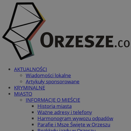
AKTUALNOŚCI
Wiadomości lokalne
Artykuły sponsorowane
KRYMINALNE
MIASTO
INFORMACJE O MIEŚCIE
Historia miasta
Ważne adresy i telefony
Harmonogram wywozu odpadów
Parafie i Msze Święte w Orzeszu
Rozkłady jazdy w Orzeszu