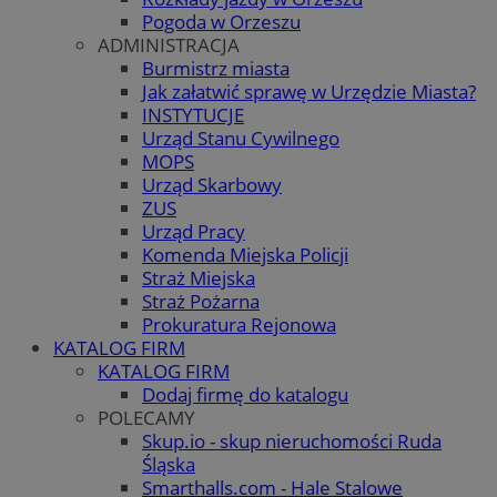
Pogoda w Orzeszu
ADMINISTRACJA
Burmistrz miasta
Jak załatwić sprawę w Urzędzie Miasta?
INSTYTUCJE
Urząd Stanu Cywilnego
MOPS
Urząd Skarbowy
ZUS
Urząd Pracy
Komenda Miejska Policji
Straż Miejska
Straż Pożarna
Prokuratura Rejonowa
KATALOG FIRM
KATALOG FIRM
Dodaj firmę do katalogu
POLECAMY
Skup.io - skup nieruchomości Ruda
Śląska
Smarthalls.com - Hale Stalowe