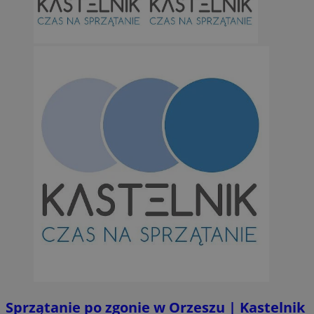
Niesklasyfikowane
Niezbędne
Wydajność
Targetowanie
Funkcjonalno
Niezbędne pliki cookie umożliwiają korzystanie z podstawowych fun
takich jak logowanie użytkownika i zarządzanie kontem. Bez niezb
można prawidłowo korzystać ze strony internetowej.
Provider
/
Okres
Nazwa
Domena
przechowywan
SessID
orzesze.com.pl
1 rok
QeSessID
orzesze.com.pl
1 rok
Sprzątanie po zgonie w Orzeszu | Kastelnik