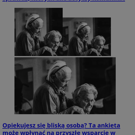
Opiekujesz się bliską osobą? Ta ankieta
może wpłynąć na przyszłe wsparcie w