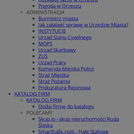
Pogoda w Orzeszu
ADMINISTRACJA
Burmistrz miasta
Jak załatwić sprawę w Urzędzie Miasta?
INSTYTUCJE
Urząd Stanu Cywilnego
MOPS
Urząd Skarbowy
ZUS
Urząd Pracy
Komenda Miejska Policji
Straż Miejska
Straż Pożarna
Prokuratura Rejonowa
KATALOG FIRM
KATALOG FIRM
Dodaj firmę do katalogu
POLECAMY
Skup.io - skup nieruchomości Ruda
Śląska
Smarthalls.com - Hale Stalowe