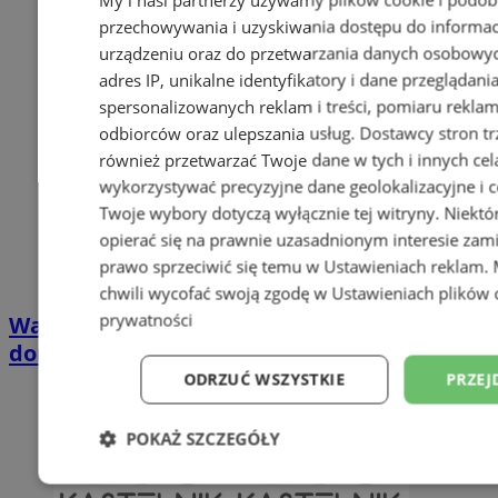
przechowywania i uzyskiwania dostępu do informac
urządzeniu oraz do przetwarzania danych osobowych
adres IP, unikalne identyfikatory i dane przeglądani
spersonalizowanych reklam i treści, pomiaru reklam i
odbiorców oraz ulepszania usług.
Dostawcy stron tr
również przetwarzać Twoje dane w tych i innych cel
wykorzystywać precyzyjne dane geolokalizacyjne i c
Twoje wybory dotyczą wyłącznie tej witryny. Niekt
opierać się na prawnie uzasadnionym interesie zami
prawo sprzeciwić się temu w
Ustawieniach reklam
.
chwili wycofać swoją zgodę w
Ustawieniach plików 
prywatności
Wakacyjny wypoczynek nad Bałtykiem w
domkach Szmaragdowe Morze
ODRZUĆ WSZYSTKIE
PRZEJ
POKAŻ SZCZEGÓŁY
Niezbędne
Wydajność
Targetowani