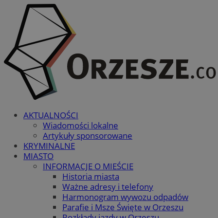
AKTUALNOŚCI
Wiadomości lokalne
Artykuły sponsorowane
KRYMINALNE
MIASTO
INFORMACJE O MIEŚCIE
Historia miasta
Ważne adresy i telefony
Harmonogram wywozu odpadów
Parafie i Msze Święte w Orzeszu
Rozkłady jazdy w Orzeszu