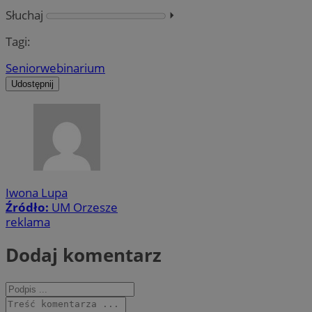
Słuchaj
⏵︎
Tagi:
Senior
webinarium
Udostępnij
Iwona Lupa
Źródło:
UM Orzesze
reklama
Dodaj komentarz