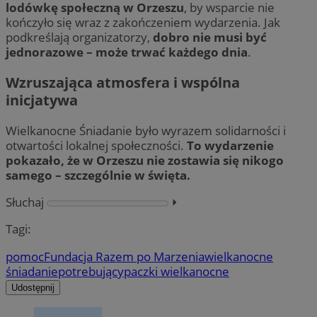
lodówkę społeczną w Orzeszu
, by wsparcie nie
kończyło się wraz z zakończeniem wydarzenia. Jak
podkreślają organizatorzy,
dobro nie musi być
jednorazowe – może trwać każdego dnia
.
Wzruszająca atmosfera i wspólna
inicjatywa
Wielkanocne Śniadanie było wyrazem solidarności i
otwartości lokalnej społeczności.
To wydarzenie
pokazało, że w Orzeszu nie zostawia się nikogo
samego – szczególnie w święta.
Słuchaj
⏵︎
Tagi:
pomoc
Fundacja Razem po Marzenia
wielkanocne
śniadanie
potrebujący
paczki wielkanocne
Udostępnij