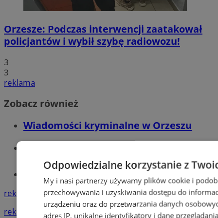
Orzesze: Podczas interwencji zaatakował
policjantów i wybił szybę radiowozu!
3
3
reklama
Zobacz również
Wiadomości kryminalne w Orzeszu
Wiadomości lokalne
Odpowiedzialne korzystanie z Twoi
Tworzenie stron www - Orzesze
My i nasi partnerzy używamy plików cookie i podob
przechowywania i uzyskiwania dostępu do informac
reklama
urządzeniu oraz do przetwarzania danych osobowych
reklama
adres IP, unikalne identyfikatory i dane przeglądani