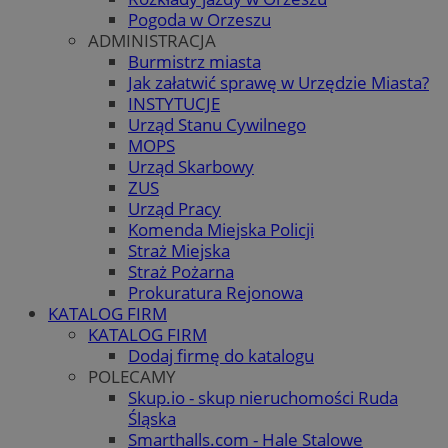
Pogoda w Orzeszu
ADMINISTRACJA
Burmistrz miasta
Jak załatwić sprawę w Urzędzie Miasta?
INSTYTUCJE
Urząd Stanu Cywilnego
MOPS
Urząd Skarbowy
ZUS
Urząd Pracy
Komenda Miejska Policji
Straż Miejska
Straż Pożarna
Prokuratura Rejonowa
KATALOG FIRM
KATALOG FIRM
Dodaj firmę do katalogu
POLECAMY
Skup.io - skup nieruchomości Ruda
Śląska
Smarthalls.com - Hale Stalowe