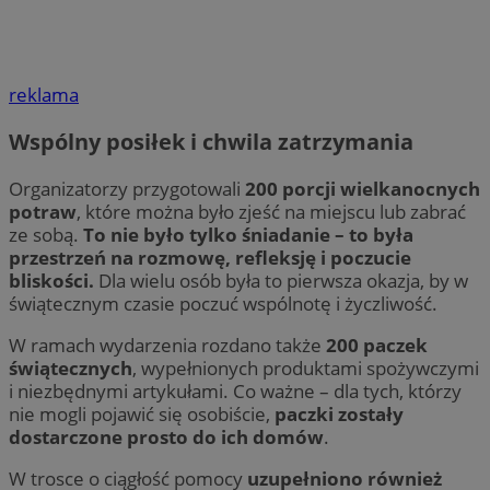
reklama
Wspólny posiłek i chwila zatrzymania
Organizatorzy przygotowali
200 porcji wielkanocnych
potraw
, które można było zjeść na miejscu lub zabrać
ze sobą.
To nie było tylko śniadanie – to była
przestrzeń na rozmowę, refleksję i poczucie
bliskości.
Dla wielu osób była to pierwsza okazja, by w
świątecznym czasie poczuć wspólnotę i życzliwość.
W ramach wydarzenia rozdano także
200 paczek
świątecznych
, wypełnionych produktami spożywczymi
i niezbędnymi artykułami. Co ważne – dla tych, którzy
nie mogli pojawić się osobiście,
paczki zostały
dostarczone prosto do ich domów
.
W trosce o ciągłość pomocy
uzupełniono również