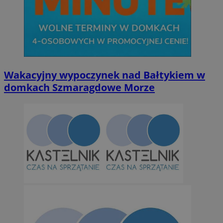
Niezbędne
Wydajność
Targetowanie
Funkcjonalno
Wakacyjny wypoczynek nad Bałtykiem w
Niezbędne pliki cookie umożliwiają korzystanie z podstawowych fun
domkach Szmaragdowe Morze
takich jak logowanie użytkownika i zarządzanie kontem. Bez niezb
można prawidłowo korzystać ze strony internetowej.
Provider
/
Okres
Nazwa
Domena
przechowywan
SessID
orzesze.com.pl
1 rok
QeSessID
orzesze.com.pl
1 rok
MvSessID
orzesze.com.pl
1 rok
VISITOR_PRIVACY_METADATA
5 miesięcy 4