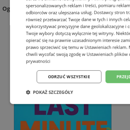
spersonalizowanych reklam i treści, pomiaru reklam i
Ogłoszenia
odbiorców oraz ulepszania usług.
Dostawcy stron tr
również przetwarzać Twoje dane w tych i innych cel
wykorzystywać precyzyjne dane geolokalizacyjne i c
Twoje wybory dotyczą wyłącznie tej witryny. Niekt
opierać się na prawnie uzasadnionym interesie zami
prawo sprzeciwić się temu w
Ustawieniach reklam
.
chwili wycofać swoją zgodę w
Ustawieniach plików 
prywatności
ODRZUĆ WSZYSTKIE
PRZEJ
POKAŻ SZCZEGÓŁY
Niezbędne
Wydajność
Targetowani
Niesklasyfikowane