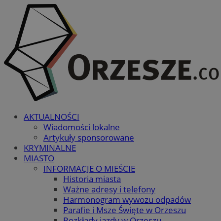
AKTUALNOŚCI
Wiadomości lokalne
Artykuły sponsorowane
KRYMINALNE
MIASTO
INFORMACJE O MIEŚCIE
Historia miasta
Ważne adresy i telefony
Harmonogram wywozu odpadów
Parafie i Msze Święte w Orzeszu
Rozkłady jazdy w Orzeszu