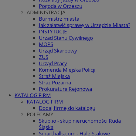
Pogoda w Orzeszu
ADMINISTRACJA
Burmistrz miasta
Jak załatwić sprawę w Urzędzie Miasta?
INSTYTUCJE
Urząd Stanu Cywilnego
MOPS
Urząd Skarbowy
ZUS
Urząd Pracy
Komenda Miejska Policji
Straż Miejska
Straż Pożarna
Prokuratura Rejonowa
KATALOG FIRM
KATALOG FIRM
Dodaj firmę do katalogu
POLECAMY
Skup.io - skup nieruchomości Ruda
Śląska
Smarthalls.com - Hale Stalowe