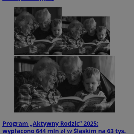
Program „Aktywny Rodzic” 2025:
wypłacono 644 mln zł w Śląskim na 63 tys.