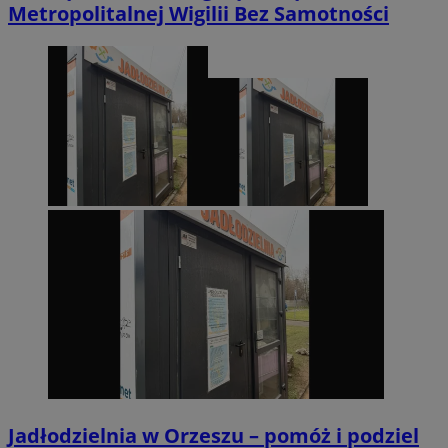
Metropolitalnej Wigilii Bez Samotności
Jadłodzielnia w Orzeszu – pomóż i podziel