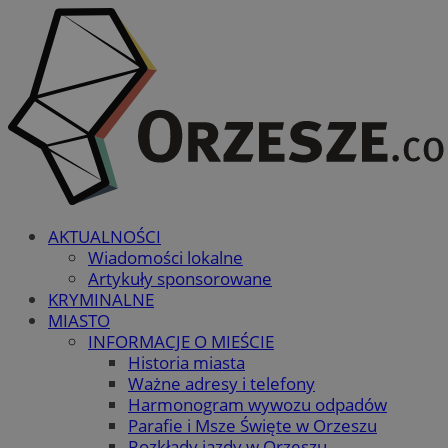
AKTUALNOŚCI
Wiadomości lokalne
Artykuły sponsorowane
KRYMINALNE
MIASTO
INFORMACJE O MIEŚCIE
Historia miasta
Ważne adresy i telefony
Harmonogram wywozu odpadów
Parafie i Msze Święte w Orzeszu
Rozkłady jazdy w Orzeszu