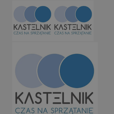
Niezbędne pliki cookie umożliwiają korzystanie z podstawowych fun
takich jak logowanie użytkownika i zarządzanie kontem. Bez niezb
można prawidłowo korzystać ze strony internetowej.
Provider
/
Okres
Nazwa
Domena
przechowywan
SessID
orzesze.com.pl
1 rok
QeSessID
orzesze.com.pl
1 rok
MvSessID
orzesze.com.pl
1 rok
VISITOR_PRIVACY_METADATA
5 miesięcy 4
YouTube
tygodnie
.youtube.com