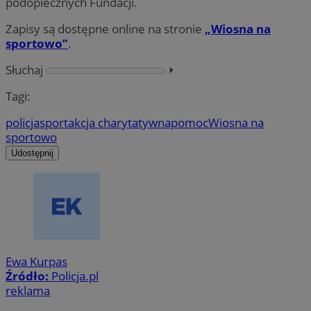
podopiecznych Fundacji.
Zapisy są dostępne online na stronie
„Wiosna na
sportowo”
.
Słuchaj
⏵︎
Tagi:
policja
sport
akcja charytatywna
pomoc
Wiosna na
sportowo
Udostępnij
Ewa Kurpas
Źródło:
Policja.pl
reklama