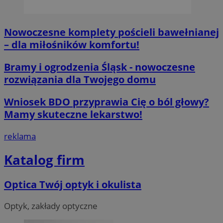
Nowoczesne komplety pościeli bawełnianej
– dla miłośników komfortu!
Bramy i ogrodzenia Śląsk - nowoczesne
__cf_bm
29 minut 55
Cloudflare
sekund
rozwiązania dla Twojego domu
Inc.
.twitter.com
Wniosek BDO przyprawia Cię o ból głowy?
Mamy skuteczne lekarstwo!
reklama
Katalog firm
Optica Twój optyk i okulista
Nazwa
Provider
/
Dome
Provider
/
Okres
Nazwa
Opis
Domena
przechowywania
Optyk, zakłady optyczne
ustat_agfw3qpwXtzumy9y6uj2bdltvfr72d
.ustat.info
Provider
/
Okres
Nazwa
Op
_clck
.orzesze.com.pl
11 miesięcy 4
Ten pl
Domena
przechowywania
ustat_8hezdrw6jXdviqr1lbz8mnhdXttsgy
.ustat.info
tygodnie
śledzen