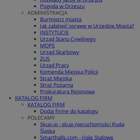
Pogoda w Orzeszu
ADMINISTRACJA
Burmistrz miasta
Jak załatwić sprawę w Urzędzie Miasta?
INSTYTUCJE
Urząd Stanu Cywilnego
MOPS
Urząd Skarbowy
ZUS
Urząd Pracy
Komenda Miejska Policji
Straż Miejska
Straż Pożarna
Prokuratura Rejonowa
KATALOG FIRM
KATALOG FIRM
Dodaj firmę do katalogu
POLECAMY
Skup.io - skup nieruchomości Ruda
Śląska
Smarthalls.com - Hale Stalowe