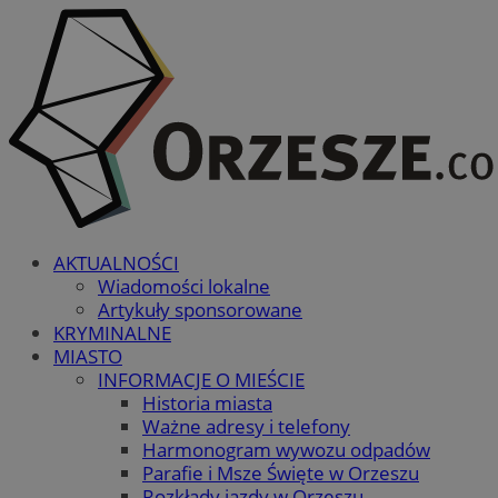
AKTUALNOŚCI
Wiadomości lokalne
Artykuły sponsorowane
KRYMINALNE
MIASTO
INFORMACJE O MIEŚCIE
Historia miasta
Ważne adresy i telefony
Harmonogram wywozu odpadów
Parafie i Msze Święte w Orzeszu
Rozkłady jazdy w Orzeszu