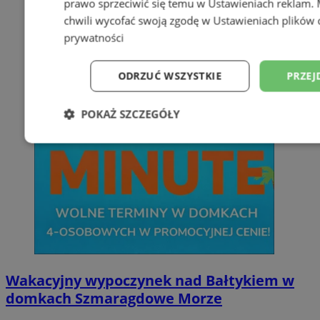
prawo sprzeciwić się temu w
Ustawieniach reklam
.
chwili wycofać swoją zgodę w
Ustawieniach plików 
prywatności
ODRZUĆ WSZYSTKIE
PRZEJ
POKAŻ SZCZEGÓŁY
Niezbędne
Wydajność
Targetowani
Niesklasyfikowane
Wakacyjny wypoczynek nad Bałtykiem w
domkach Szmaragdowe Morze
Niezbędne
Wydajność
Targetowanie
Funkcjonalno