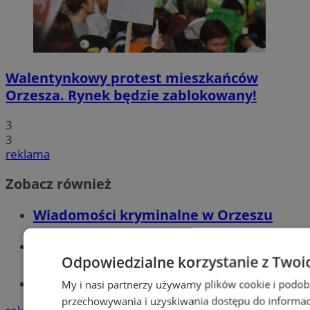
Walentynkowy protest mieszkańców
Orzesza. Rynek będzie zablokowany!
3
3
reklama
Zobacz również
Wiadomości kryminalne w Orzeszu
Wiadomości lokalne
Odpowiedzialne korzystanie z Twoi
Tworzenie stron www - Orzesze
My i nasi partnerzy używamy plików cookie i podob
przechowywania i uzyskiwania dostępu do informac