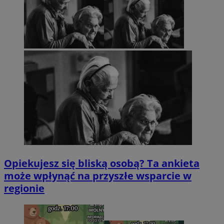
Opiekujesz się bliską osobą? Ta ankieta
może wpłynąć na przyszłe wsparcie w
regionie