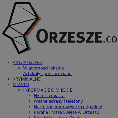
AKTUALNOŚCI
Wiadomości lokalne
Artykuły sponsorowane
KRYMINALNE
MIASTO
INFORMACJE O MIEŚCIE
Historia miasta
Ważne adresy i telefony
Harmonogram wywozu odpadów
Parafie i Msze Święte w Orzeszu
Rozkłady jazdy w Orzeszu