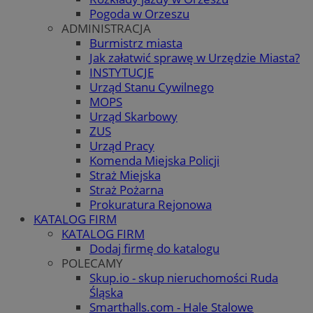
Pogoda w Orzeszu
ADMINISTRACJA
Burmistrz miasta
Jak załatwić sprawę w Urzędzie Miasta?
INSTYTUCJE
Urząd Stanu Cywilnego
MOPS
Urząd Skarbowy
ZUS
Urząd Pracy
Komenda Miejska Policji
Straż Miejska
Straż Pożarna
Prokuratura Rejonowa
KATALOG FIRM
KATALOG FIRM
Dodaj firmę do katalogu
POLECAMY
Skup.io - skup nieruchomości Ruda
Śląska
Smarthalls.com - Hale Stalowe