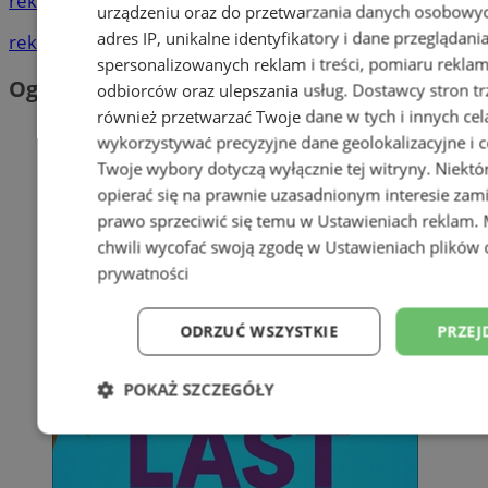
reklama
urządzeniu oraz do przetwarzania danych osobowych
adres IP, unikalne identyfikatory i dane przeglądani
reklama
spersonalizowanych reklam i treści, pomiaru reklam i
Ogłoszenia
odbiorców oraz ulepszania usług.
Dostawcy stron tr
również przetwarzać Twoje dane w tych i innych cel
wykorzystywać precyzyjne dane geolokalizacyjne i c
Twoje wybory dotyczą wyłącznie tej witryny. Niekt
opierać się na prawnie uzasadnionym interesie zami
prawo sprzeciwić się temu w
Ustawieniach reklam
.
chwili wycofać swoją zgodę w
Ustawieniach plików 
prywatności
ODRZUĆ WSZYSTKIE
PRZEJ
POKAŻ SZCZEGÓŁY
Niezbędne
Wydajność
Targetowani