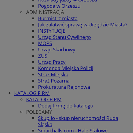
Pogoda w Orzeszu
ADMINISTRACJA
Burmistrz miasta
Jak załatwić sprawę w Urzędzie Miasta?
INSTYTUCJE
Urząd Stanu Cywilnego
MOPS
Urząd Skarbowy
ZUS
Urząd Pracy
Komenda Miejska Policji
Straż Miejska
Straż Pożarna
Prokuratura Rejonowa
KATALOG FIRM
KATALOG FIRM
Dodaj firmę do katalogu
POLECAMY
Skup.io - skup nieruchomości Ruda
Śląska
Smarthalls.com - Hale Stalowe