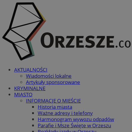
AKTUALNOŚCI
Wiadomości lokalne
Artykuły sponsorowane
KRYMINALNE
MIASTO
INFORMACJE O MIEŚCIE
Historia miasta
Ważne adresy i telefony
Harmonogram wywozu odpadów
Parafie i Msze Święte w Orzeszu
Rozkłady jazdy w Orzeszu