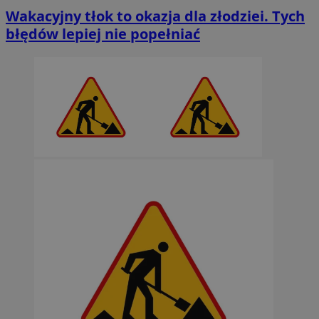
Wakacyjny tłok to okazja dla złodziei. Tych
błędów lepiej nie popełniać