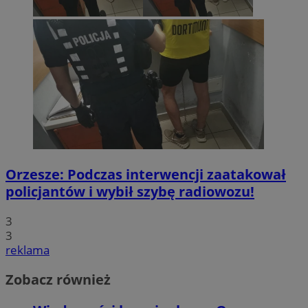
Orzesze: Podczas interwencji zaatakował
policjantów i wybił szybę radiowozu!
3
3
reklama
Zobacz również