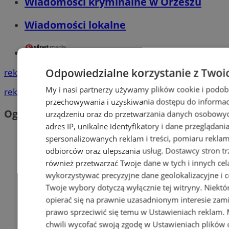
Wiadomości kryminalne w Orzeszu
Wiadomości lokalne
Tworzenie stron www - Orzesze
Odpowiedzialne korzystanie z Twoi
reklama
My i nasi partnerzy używamy plików cookie i podob
reklama
przechowywania i uzyskiwania dostępu do informac
Ogłoszenia
urządzeniu oraz do przetwarzania danych osobowych
adres IP, unikalne identyfikatory i dane przeglądani
spersonalizowanych reklam i treści, pomiaru reklam i
odbiorców oraz ulepszania usług.
Dostawcy stron tr
również przetwarzać Twoje dane w tych i innych cel
wykorzystywać precyzyjne dane geolokalizacyjne i c
Twoje wybory dotyczą wyłącznie tej witryny. Niekt
opierać się na prawnie uzasadnionym interesie zami
prawo sprzeciwić się temu w
Ustawieniach reklam
.
chwili wycofać swoją zgodę w
Ustawieniach plików 