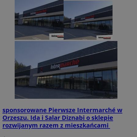
sponsorowane
Pierwsze Intermarché w
Orzeszu. Ida i Salar Diznabi o sklepie
rozwijanym razem z mieszkańcami