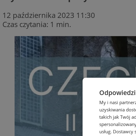
12 października 2023 11:30
Czas czytania: 1 min.
Odpowiedzia
My i nasi partne
uzyskiwania dost
takich jak Twój a
spersonalizowanyc
usług.
Dostawcy s