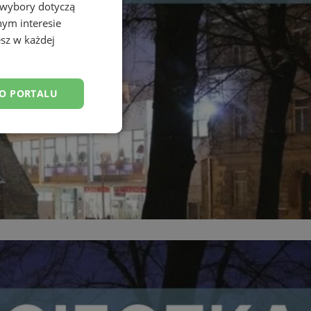
 wybory dotyczą
nym interesie
sz w każdej
DO PORTALU
esklasyfikowane
ane
owanie użytkownika i
j.