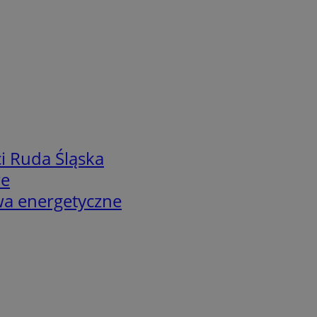
i Ruda Śląska
we
twa energetyczne