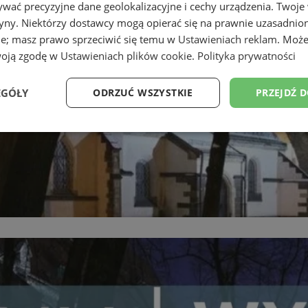
wać precyzyjne dane geolokalizacyjne i cechy urządzenia. Twoje
tryny. Niektórzy dostawcy mogą opierać się na prawnie uzasadnio
ie; masz prawo sprzeciwić się temu w
Ustawieniach reklam
. Może
woją zgodę w
Ustawieniach plików cookie
.
Polityka prywatności
EGÓŁY
ODRZUĆ WSZYSTKIE
PRZEJDŹ 
Wydajność
Targetowanie
Funkcjonalność
Ni
ezbędne
Wydajność
Targetowanie
Funkcjonalność
Niesklasyfikow
ie umożliwiają korzystanie z podstawowych funkcji strony internetowej, takich jak log
Bez niezbędnych plików cookie nie można prawidłowo korzystać ze strony internetowe
Provider
/
Okres
Opis
Domena
przechowywania