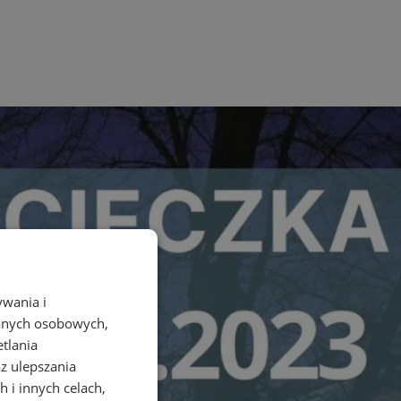
ywania i
danych osobowych,
etlania
az ulepszania
 i innych celach,