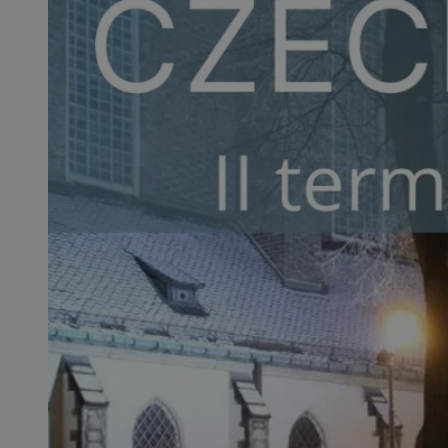
SessID
QeSessID
MvSessID
VISITOR_PRIVACY_
__cf_bm
CookieScriptConse
__cf_bm