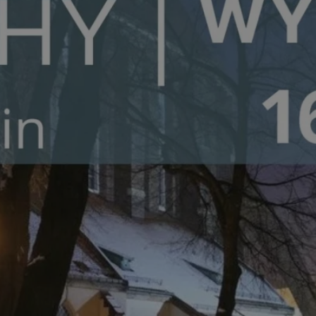
orzesze.com.pl
1 rok
Ten plik cookie przechowuje identyfi
orzesze.com.pl
1 rok
Ten plik cookie przechowuje identyfi
orzesze.com.pl
1 rok
Ten plik cookie przechowuje identyfi
METADATA
5 miesięcy 4
Ten plik cookie przechowuje inform
YouTube
tygodnie
użytkownika oraz jego preferencjac
.youtube.com
prywatności podczas korzystania z w
wybory dotyczące polityki prywatno
zgody, zapewniając ich przestrzega
wizytach. Dzięki temu użytkownik 
konfigurować swoich preferencji, c
zgodność z regulacjami ochrony da
29 minut 59
Ten plik cookie służy do rozróżniani
Cloudflare
sekund
to korzystne dla strony internetow
Inc.
umożliwia tworzenie ważnych rapo
.x.com
korzystania z jej witryny internetow
nt
4 tygodnie 2 dni
Ten plik cookie jest używany przez 
CookieScript
Google Privacy Policy
Script.com do zapamiętywania prefe
orzesze.com.pl
zgody użytkownika na pliki cookie. 
aby baner cookie Cookie-Script.com
29 minut 55
Ten plik cookie służy do rozróżniani
Cloudflare
sekund
to korzystne dla strony internetow
Inc.
umożliwia tworzenie ważnych rapo
.twitter.com
korzystania z jej witryny internetow