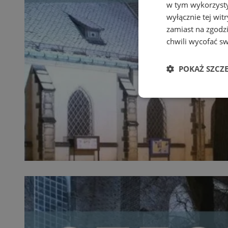
w tym wykorzysty
wyłącznie tej wi
zamiast na zgodz
chwili wycofać s
POKAŻ SZCZ
Niezbędne
Ni
Niezbędne pliki cook
zarządzanie kontem. 
Nazwa