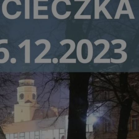
kator sesji.
kator sesji.
kator sesji.
acje o zgodzie
h dotyczących
itryny. Rejestruje
ści i ustawień
nie w kolejnych
nie musi ponownie
o zwiększa wygodę i
nych.
a ludzi i botów. Jest
ej, ponieważ
rtów na temat
ej.
usługę Cookie-
rencji dotyczących
Jest to konieczne,
 działał poprawnie.
a ludzi i botów. Jest
ej, ponieważ
rtów na temat
ej.