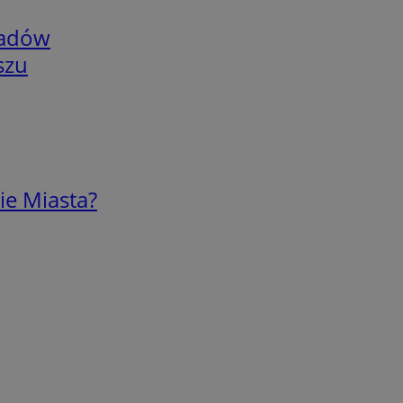
adów
szu
ie Miasta?