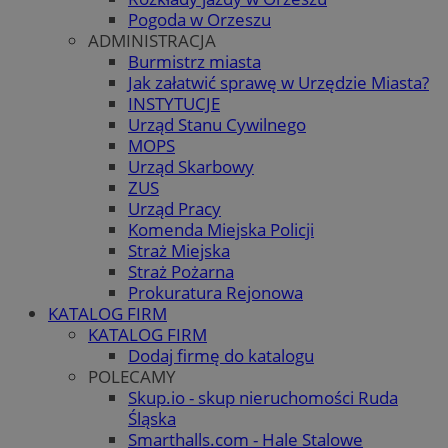
Pogoda w Orzeszu
ADMINISTRACJA
Burmistrz miasta
Jak załatwić sprawę w Urzędzie Miasta?
INSTYTUCJE
Urząd Stanu Cywilnego
MOPS
Urząd Skarbowy
ZUS
Urząd Pracy
Komenda Miejska Policji
Straż Miejska
Straż Pożarna
Prokuratura Rejonowa
KATALOG FIRM
KATALOG FIRM
Dodaj firmę do katalogu
POLECAMY
Skup.io - skup nieruchomości Ruda
Śląska
Smarthalls.com - Hale Stalowe