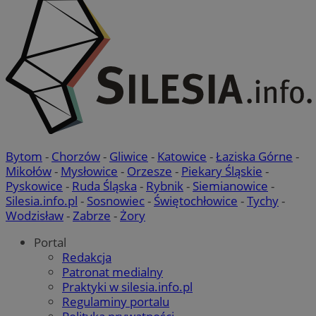
Bytom
-
Chorzów
-
Gliwice
-
Katowice
-
Łaziska Górne
-
Mikołów
-
Mysłowice
-
Orzesze
-
Piekary Śląskie
-
Pyskowice
-
Ruda Śląska
-
Rybnik
-
Siemianowice
-
Silesia.info.pl
-
Sosnowiec
-
Świętochłowice
-
Tychy
-
Wodzisław
-
Zabrze
-
Żory
Portal
Redakcja
Patronat medialny
Praktyki w silesia.info.pl
Regulaminy portalu