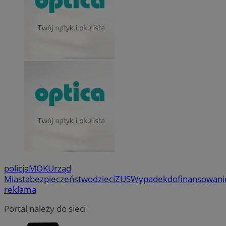
policja
MOK
Urząd
Miasta
bezpieczeństwo
dzieci
ZUS
Wypadek
dofinansowani
reklama
Portal należy do sieci