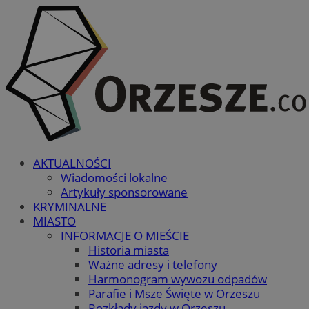
AKTUALNOŚCI
Wiadomości lokalne
Artykuły sponsorowane
KRYMINALNE
MIASTO
INFORMACJE O MIEŚCIE
Historia miasta
Ważne adresy i telefony
Harmonogram wywozu odpadów
Parafie i Msze Święte w Orzeszu
Rozkłady jazdy w Orzeszu