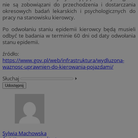
nie są zobowiązani do przechodzenia i dostarczania
okresowych badań lekarskich i psychologicznych do
pracy na stanowisku kierowcy.
Po odwołaniu staniu epidemii kierowcy będą musieli
odbyć te badania w terminie 60 dni od daty odwołania
stanu epidemii.
źródło:
https://www.gov.pl/web/infrastruktura/wydluzona-
waznosc-uprawnien-do-kierowania-pojazdami/
Słuchaj
⏵︎
Udostępnij
Sylwia Machowska