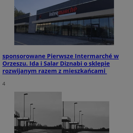
sponsorowane
Pierwsze Intermarché w
Orzeszu. Ida i Salar Diznabi o sklepie
rozwijanym razem z mieszkańcami
4