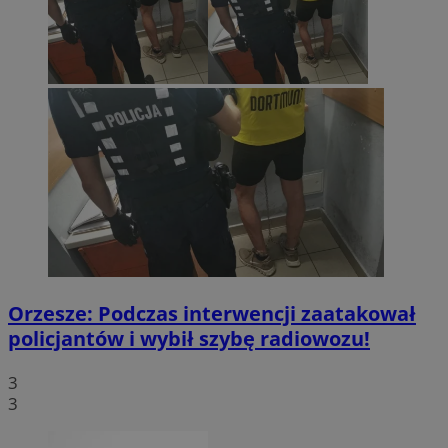
Orzesze: Podczas interwencji zaatakował
policjantów i wybił szybę radiowozu!
3
3