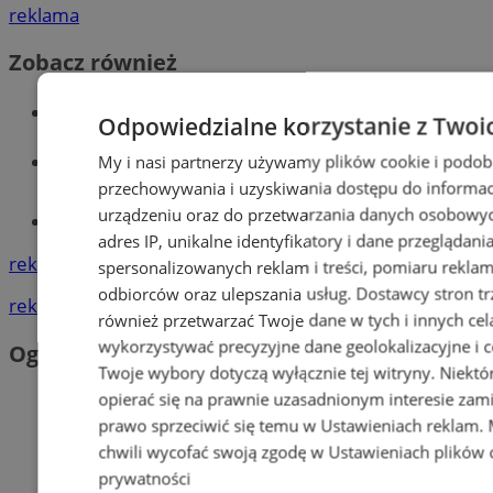
reklama
Zobacz również
Wiadomości kryminalne w Orzeszu
Odpowiedzialne korzystanie z Twoi
Wiadomości lokalne
My i nasi partnerzy używamy plików cookie i podob
przechowywania i uzyskiwania dostępu do informac
urządzeniu oraz do przetwarzania danych osobowych
Tworzenie stron www - Orzesze
adres IP, unikalne identyfikatory i dane przeglądani
reklama
spersonalizowanych reklam i treści, pomiaru reklam i
odbiorców oraz ulepszania usług.
Dostawcy stron tr
reklama
również przetwarzać Twoje dane w tych i innych cel
wykorzystywać precyzyjne dane geolokalizacyjne i c
Ogłoszenia
Twoje wybory dotyczą wyłącznie tej witryny. Niekt
opierać się na prawnie uzasadnionym interesie zami
prawo sprzeciwić się temu w
Ustawieniach reklam
.
chwili wycofać swoją zgodę w
Ustawieniach plików 
prywatności