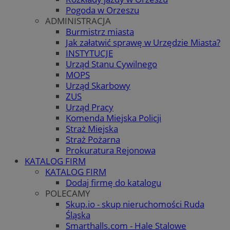
Pogoda w Orzeszu
ADMINISTRACJA
Burmistrz miasta
Jak załatwić sprawę w Urzędzie Miasta?
INSTYTUCJE
Urząd Stanu Cywilnego
MOPS
Urząd Skarbowy
ZUS
Urząd Pracy
Komenda Miejska Policji
Straż Miejska
Straż Pożarna
Prokuratura Rejonowa
KATALOG FIRM
KATALOG FIRM
Dodaj firmę do katalogu
POLECAMY
Skup.io - skup nieruchomości Ruda
Śląska
Smarthalls.com - Hale Stalowe