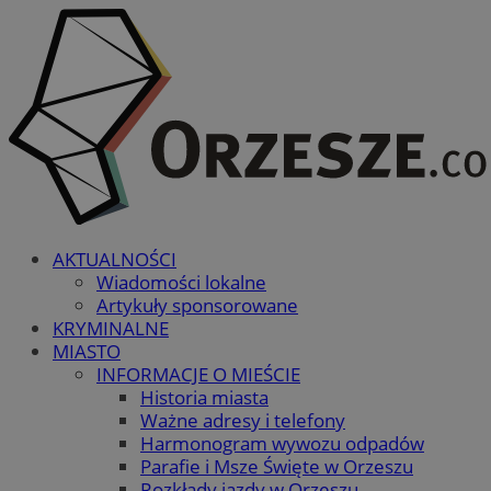
AKTUALNOŚCI
Wiadomości lokalne
Artykuły sponsorowane
KRYMINALNE
MIASTO
INFORMACJE O MIEŚCIE
Historia miasta
Ważne adresy i telefony
Harmonogram wywozu odpadów
Parafie i Msze Święte w Orzeszu
Rozkłady jazdy w Orzeszu