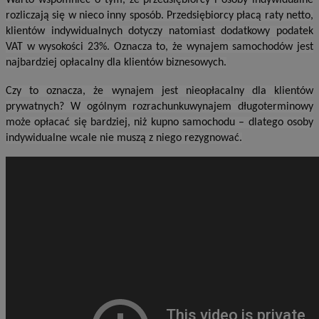
Warto wspomnieć o tym, że przedsiębiorcy i osoby indywidualne
rozliczają się w nieco inny sposób. Przedsiębiorcy płacą raty netto,
klientów indywidualnych dotyczy natomiast dodatkowy podatek
VAT w wysokości 23%. Oznacza to, że wynajem samochodów jest
najbardziej opłacalny dla klientów biznesowych.
Czy to oznacza, że wynajem jest nieopłacalny dla klientów
prywatnych? W ogólnym rozrachunkuwynajem długoterminowy
może opłacać się bardziej, niż kupno samochodu – dlatego osoby
indywidualne wcale nie muszą z niego rezygnować.