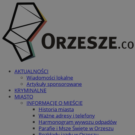
AKTUALNOŚCI
Wiadomości lokalne
Artykuły sponsorowane
KRYMINALNE
MIASTO
INFORMACJE O MIEŚCIE
Historia miasta
Ważne adresy i telefony
Harmonogram wywozu odpadów
Parafie i Msze Święte w Orzeszu
Rozkłady jazdy w Orzeszu