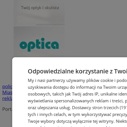
Odpowiedzialne korzystanie z Two
My i nasi partnerzy używamy plików cookie i pod
policja
MOK
Urząd
uzyskiwania dostępu do informacji na Twoim urzą
Miasta
bezpieczeństwo
dzieci
ZUS
Wypadek
dofinansowani
osobowych, takich jak Twój adres IP, unikalne iden
reklama
wyświetlania spersonalizowanych reklam i treści, p
oraz ulepszania usług.
Dostawcy stron trzecich (19
Portal należy do sieci
tych i innych celach, w tym wykorzystywać precyzy
Twoje wybory dotyczą wyłącznie tej witryny. Niek