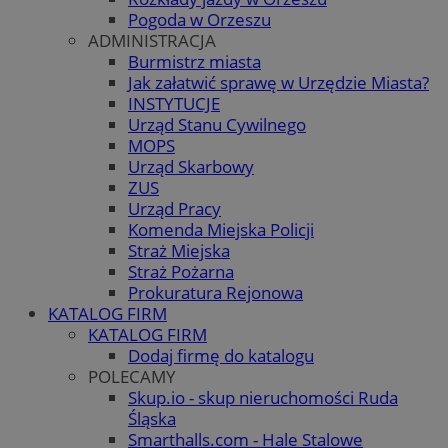
Pogoda w Orzeszu
ADMINISTRACJA
Burmistrz miasta
Jak załatwić sprawę w Urzędzie Miasta?
INSTYTUCJE
Urząd Stanu Cywilnego
MOPS
Urząd Skarbowy
ZUS
Urząd Pracy
Komenda Miejska Policji
Straż Miejska
Straż Pożarna
Prokuratura Rejonowa
KATALOG FIRM
KATALOG FIRM
Dodaj firmę do katalogu
POLECAMY
Skup.io - skup nieruchomości Ruda
Śląska
Smarthalls.com - Hale Stalowe