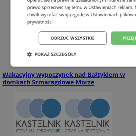
prawo sprzeciwić się temu w
Ustawieniach reklam
.
chwili wycofać swoją zgodę w
Ustawieniach plików 
prywatności
ODRZUĆ WSZYSTKIE
PRZEJ
POKAŻ SZCZEGÓŁY
Niezbędne
Wydajność
Targetowani
Wakacyjny wypoczynek nad Bałtykiem w
domkach Szmaragdowe Morze
Niesklasyfikowane
Niezbędne
Wydajność
Targetowanie
Funkcjonalno