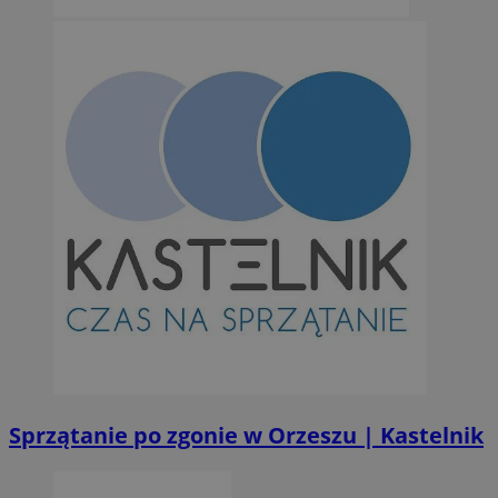
Niezbędne pliki cookie umożliwiają korzystanie z podstawowych fun
takich jak logowanie użytkownika i zarządzanie kontem. Bez niezb
można prawidłowo korzystać ze strony internetowej.
Provider
/
Okres
Nazwa
Domena
przechowywan
SessID
orzesze.com.pl
1 rok
QeSessID
orzesze.com.pl
1 rok
MvSessID
orzesze.com.pl
1 rok
VISITOR_PRIVACY_METADATA
5 miesięcy 4
YouTube
tygodnie
.youtube.com
Sprzątanie po zgonie w Orzeszu | Kastelnik