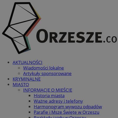
AKTUALNOŚCI
Wiadomości lokalne
Artykuły sponsorowane
KRYMINALNE
MIASTO
INFORMACJE O MIEŚCIE
Historia miasta
Ważne adresy i telefony
Harmonogram wywozu odpadów
Parafie i Msze Święte w Orzeszu
Rozkłady jazdy w Orzeszu