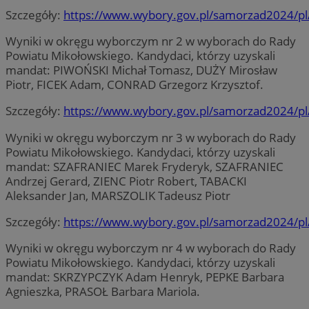
Szczegóły:
https://www.wybory.gov.pl/samorzad2024/pl
Wyniki w okręgu wyborczym nr 2 w wyborach do Rady
Powiatu Mikołowskiego. Kandydaci, którzy uzyskali
mandat: PIWOŃSKI Michał Tomasz, DUŻY Mirosław
Piotr, FICEK Adam, CONRAD Grzegorz Krzysztof.
Szczegóły:
https://www.wybory.gov.pl/samorzad2024/pl
Wyniki w okręgu wyborczym nr 3 w wyborach do Rady
Powiatu Mikołowskiego. Kandydaci, którzy uzyskali
mandat: SZAFRANIEC Marek Fryderyk, SZAFRANIEC
Andrzej Gerard, ZIENC Piotr Robert, TABACKI
Aleksander Jan, MARSZOLIK Tadeusz Piotr
Szczegóły:
https://www.wybory.gov.pl/samorzad2024/pl
Wyniki w okręgu wyborczym nr 4 w wyborach do Rady
Powiatu Mikołowskiego. Kandydaci, którzy uzyskali
mandat: SKRZYPCZYK Adam Henryk, PEPKE Barbara
Agnieszka, PRASOŁ Barbara Mariola.