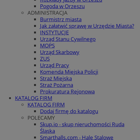
Pogoda w Orzeszu
ADMINISTRACJA
Burmistrz miasta
Jak załatwić sprawę w Urzędzie Miasta?
INSTYTUCJE
Urząd Stanu Cywilnego
MOPS
Urząd Skarbowy
ZUS
Urząd Pracy
Komenda Miejska Policji
Straż Miejska
Straż Pożarna
Prokuratura Rejonowa
KATALOG FIRM
KATALOG FIRM
Dodaj firmę do katalogu
POLECAMY
Skup.io - skup nieruchomości Ruda
Śląska
Smarthalls.com - Hale Stalowe