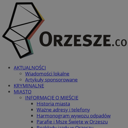
AKTUALNOŚCI
Wiadomości lokalne
Artykuły sponsorowane
KRYMINALNE
MIASTO
INFORMACJE O MIEŚCIE
Historia miasta
Ważne adresy i telefony
Harmonogram wywozu odpadów
Parafie i Msze Święte w Orzeszu
Rozkłady jazdy w Orzeszu