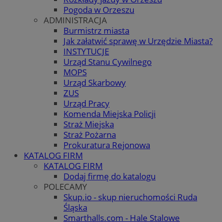
Pogoda w Orzeszu
ADMINISTRACJA
Burmistrz miasta
Jak załatwić sprawę w Urzędzie Miasta?
INSTYTUCJE
Urząd Stanu Cywilnego
MOPS
Urząd Skarbowy
ZUS
Urząd Pracy
Komenda Miejska Policji
Straż Miejska
Straż Pożarna
Prokuratura Rejonowa
KATALOG FIRM
KATALOG FIRM
Dodaj firmę do katalogu
POLECAMY
Skup.io - skup nieruchomości Ruda
Śląska
Smarthalls.com - Hale Stalowe