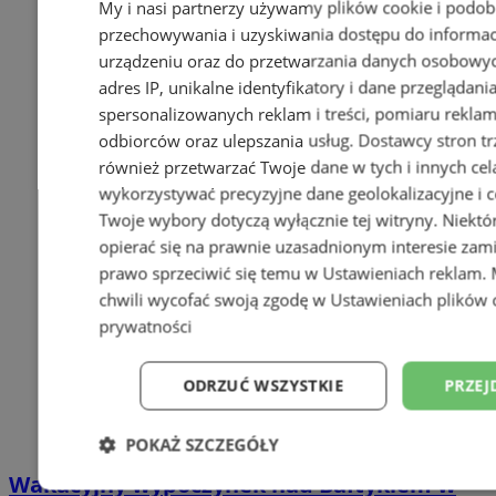
My i nasi partnerzy używamy plików cookie i podob
przechowywania i uzyskiwania dostępu do informac
urządzeniu oraz do przetwarzania danych osobowych
adres IP, unikalne identyfikatory i dane przeglądani
spersonalizowanych reklam i treści, pomiaru reklam i
odbiorców oraz ulepszania usług.
Dostawcy stron tr
również przetwarzać Twoje dane w tych i innych cel
wykorzystywać precyzyjne dane geolokalizacyjne i c
Twoje wybory dotyczą wyłącznie tej witryny. Niekt
opierać się na prawnie uzasadnionym interesie zami
prawo sprzeciwić się temu w
Ustawieniach reklam
.
chwili wycofać swoją zgodę w
Ustawieniach plików 
prywatności
ODRZUĆ WSZYSTKIE
PRZEJ
POKAŻ SZCZEGÓŁY
Wakacyjny wypoczynek nad Bałtykiem w
Niezbędne
Wydajność
Targetowani