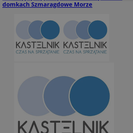
domkach Szmaragdowe Morze
Niesklasyfikowane
Niezbędne
Wydajność
Targetowanie
Funkcjonalno
Niezbędne pliki cookie umożliwiają korzystanie z podstawowych fun
takich jak logowanie użytkownika i zarządzanie kontem. Bez niezb
można prawidłowo korzystać ze strony internetowej.
Provider
/
Okres
Nazwa
Domena
przechowywan
SessID
orzesze.com.pl
1 rok
QeSessID
orzesze.com.pl
1 rok