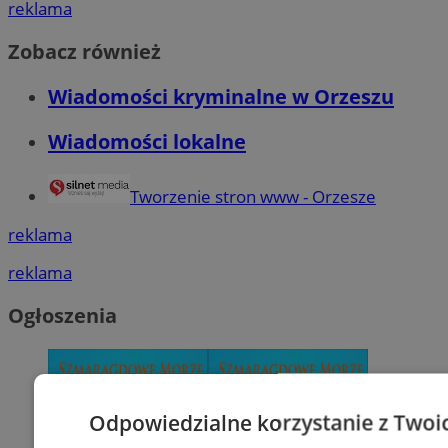
reklama
Zobacz również
Wiadomości kryminalne w Orzeszu
Wiadomości lokalne
Tworzenie stron www - Orzesze
reklama
reklama
Ogłoszenia
Odpowiedzialne korzystanie z Twoi