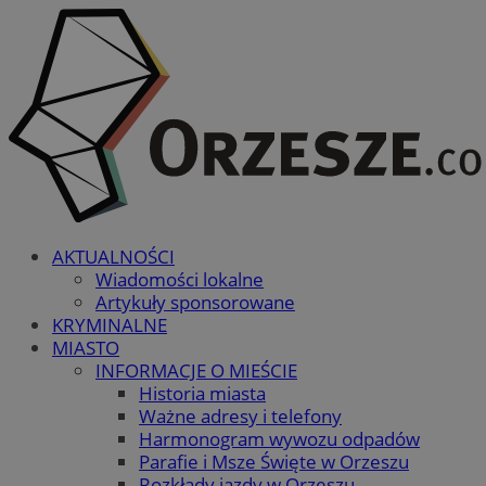
AKTUALNOŚCI
Wiadomości lokalne
Artykuły sponsorowane
KRYMINALNE
MIASTO
INFORMACJE O MIEŚCIE
Historia miasta
Ważne adresy i telefony
Harmonogram wywozu odpadów
Parafie i Msze Święte w Orzeszu
Rozkłady jazdy w Orzeszu