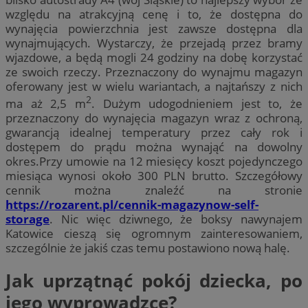
względu na atrakcyjną cenę i to, że dostępna do
wynajęcia powierzchnia jest zawsze dostępna dla
wynajmujących. Wystarczy, że przejadą przez bramy
wjazdowe, a będą mogli 24 godziny na dobę korzystać
ze swoich rzeczy. Przeznaczony do wynajmu magazyn
oferowany jest w wielu wariantach, a najtańszy z nich
2
ma aż 2,5 m
. Dużym udogodnieniem jest to, że
przeznaczony do wynajęcia magazyn wraz z ochroną,
gwarancją idealnej temperatury przez cały rok i
dostępem do prądu można wynająć na dowolny
okres.Przy umowie na 12 miesięcy koszt pojedynczego
miesiąca wynosi około 300 PLN brutto. Szczegółowy
cennik można znaleźć na stronie
https://rozarent.pl/cennik-magazynow-self-
storage
. Nic więc dziwnego, że boksy nawynajem
Katowice cieszą się ogromnym zainteresowaniem,
szczególnie że jakiś czas temu postawiono nową halę.
Jak uprzątnąć pokój dziecka, po
jego wyprowadzce?