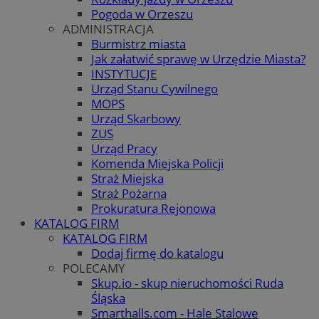
Pogoda w Orzeszu
ADMINISTRACJA
Burmistrz miasta
Jak załatwić sprawę w Urzędzie Miasta?
INSTYTUCJE
Urząd Stanu Cywilnego
MOPS
Urząd Skarbowy
ZUS
Urząd Pracy
Komenda Miejska Policji
Straż Miejska
Straż Pożarna
Prokuratura Rejonowa
KATALOG FIRM
KATALOG FIRM
Dodaj firmę do katalogu
POLECAMY
Skup.io - skup nieruchomości Ruda
Śląska
Smarthalls.com - Hale Stalowe