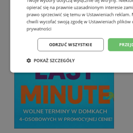
Twoje wybory dotyczą wyłącznie tej witryny. Niekt
opierać się na prawnie uzasadnionym interesie zami
prawo sprzeciwić się temu w
Ustawieniach reklam
.
chwili wycofać swoją zgodę w
Ustawieniach plików 
prywatności
ODRZUĆ WSZYSTKIE
PRZEJ
POKAŻ SZCZEGÓŁY
Niezbędne
Wydajność
Targetowani
Niesklasyfikowane