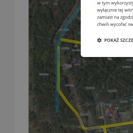
w tym wykorzysty
wyłącznie tej wi
zamiast na zgodz
chwili wycofać s
POKAŻ SZCZ
Niezbędne
Ni
Niezbędne pliki cook
zarządzanie kontem. 
Nazwa