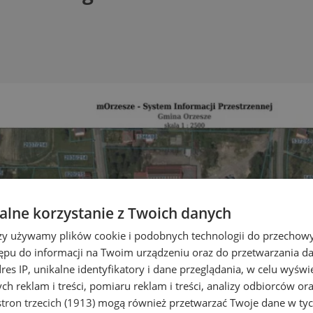
lne korzystanie z Twoich danych
rzy używamy plików cookie i podobnych technologii do przechow
ępu do informacji na Twoim urządzeniu oraz do przetwarzania 
dres IP, unikalne identyfikatory i dane przeglądania, w celu wyświ
h reklam i treści, pomiaru reklam i treści, analizy odbiorców or
tron trzecich (1913)
mogą również przetwarzać Twoje dane w tych