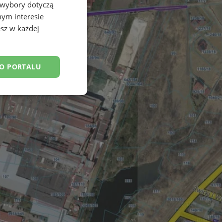
 wybory dotyczą
nym interesie
sz w każdej
DO PORTALU
esklasyfikowane
ane
owanie użytkownika i
j.