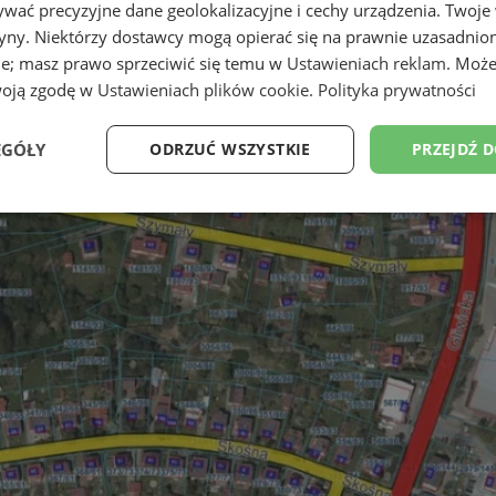
wać precyzyjne dane geolokalizacyjne i cechy urządzenia. Twoje
tryny. Niektórzy dostawcy mogą opierać się na prawnie uzasadnio
ie; masz prawo sprzeciwić się temu w
Ustawieniach reklam
. Może
woją zgodę w
Ustawieniach plików cookie
.
Polityka prywatności
EGÓŁY
ODRZUĆ WSZYSTKIE
PRZEJDŹ 
Wydajność
Targetowanie
Funkcjonalność
Ni
ezbędne
Wydajność
Targetowanie
Funkcjonalność
Niesklasyfikow
ie umożliwiają korzystanie z podstawowych funkcji strony internetowej, takich jak log
Bez niezbędnych plików cookie nie można prawidłowo korzystać ze strony internetowe
Provider
/
Okres
Opis
Domena
przechowywania