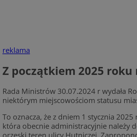
Nazwa
Nazwa
ustat_agfw3qpwXtz
Nazwa
ustat_8hezdrw6jXd
_clck
__gads
openstat_12e0dbc
openstat_gid
reklama
_ga
MR
openstat_axigzz1m6
ustat_Xljcjgyrsdcu
Z początkiem 2025 roku 
ANONCHK
__Secure-YNID
WMF-Uniq
_clsk
ustat_b6x6h2kseuk
Rada Ministrów 30.07.2024 r wydała Roz
__Secure-
ROLLOUT_TOKEN
ustat_bl8Xwye1zkqx
niektórym miejscowościom statusu miast
ustat_bt5j7dtfgm4
_ga_1ZETYXEVYH
To oznacza, że z dniem 1 stycznia 2025 
ustat_yzw2k52aXskv
_fbp
FCCDCF
która obecnie administracyjnie należy
ustat_htx5jy2dajf
orzeski teren ulicy Hutniczej. Zapropo
__eoi