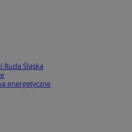
i Ruda Śląska
we
twa energetyczne