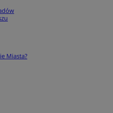
adów
szu
ie Miasta?