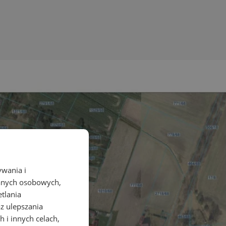
ywania i
danych osobowych,
etlania
az ulepszania
 i innych celach,