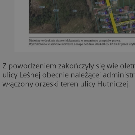
SessID
QeSessID
MvSessID
VISITOR_PRIVACY_
Z powodzeniem zakończyły się wieloletn
__cf_bm
ulicy Leśnej obecnie należącej adminis
włączony orzeski teren ulicy Hutniczej.
CookieScriptConse
__cf_bm