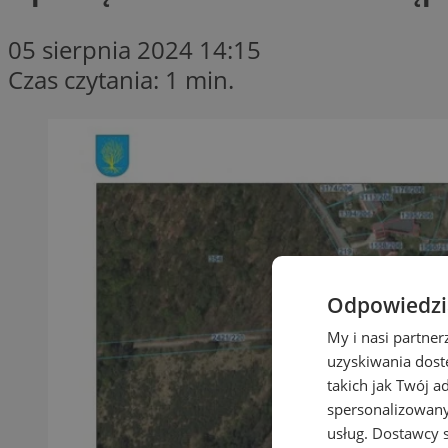
05 sierpnia 2024 14:15
Czas czytania: 1 min.
Odpowiedzia
My i nasi partne
uzyskiwania dost
takich jak Twój a
spersonalizowanyc
usług.
Dostawcy s