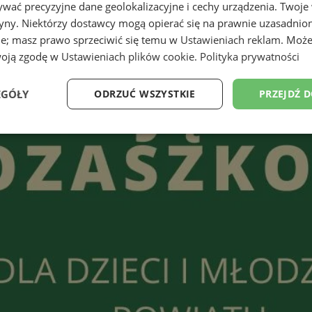
wać precyzyjne dane geolokalizacyjne i cechy urządzenia. Twoje
tryny. Niektórzy dostawcy mogą opierać się na prawnie uzasadnio
ie; masz prawo sprzeciwić się temu w
Ustawieniach reklam
. Może
woją zgodę w
Ustawieniach plików cookie
.
Polityka prywatności
EGÓŁY
ODRZUĆ WSZYSTKIE
PRZEJDŹ 
Wydajność
Targetowanie
Funkcjonalność
Ni
ezbędne
Wydajność
Targetowanie
Funkcjonalność
Niesklasyfikow
ie umożliwiają korzystanie z podstawowych funkcji strony internetowej, takich jak log
Bez niezbędnych plików cookie nie można prawidłowo korzystać ze strony internetowe
Provider
/
Okres
Opis
Domena
przechowywania