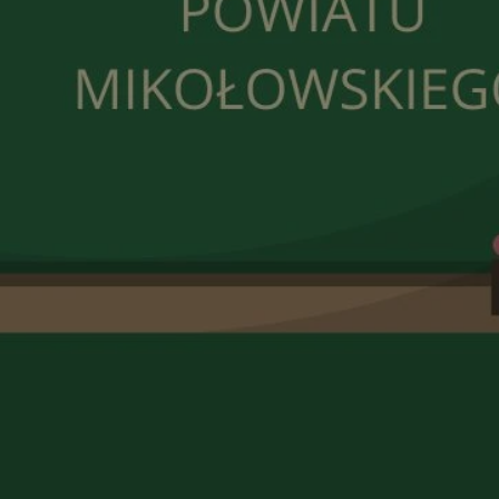
orzesze.com.pl
1 rok
Ten plik cookie przechowuje identyfi
orzesze.com.pl
1 rok
Ten plik cookie przechowuje identyfi
orzesze.com.pl
1 rok
Ten plik cookie przechowuje identyfi
METADATA
5 miesięcy 4
Ten plik cookie przechowuje inform
YouTube
tygodnie
użytkownika oraz jego preferencjac
.youtube.com
prywatności podczas korzystania z w
wybory dotyczące polityki prywatno
zgody, zapewniając ich przestrzega
wizytach. Dzięki temu użytkownik 
konfigurować swoich preferencji, c
zgodność z regulacjami ochrony da
29 minut 59
Ten plik cookie służy do rozróżniani
Cloudflare
sekund
to korzystne dla strony internetow
Inc.
umożliwia tworzenie ważnych rapo
.x.com
korzystania z jej witryny internetow
nt
4 tygodnie 2 dni
Ten plik cookie jest używany przez 
CookieScript
Google Privacy Policy
Script.com do zapamiętywania prefe
orzesze.com.pl
zgody użytkownika na pliki cookie. 
aby baner cookie Cookie-Script.com
29 minut 55
Ten plik cookie służy do rozróżniani
Cloudflare
sekund
to korzystne dla strony internetow
Inc.
umożliwia tworzenie ważnych rapo
.twitter.com
korzystania z jej witryny internetow