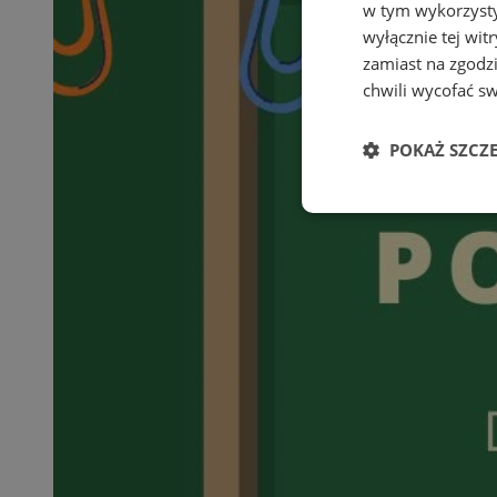
w tym wykorzysty
wyłącznie tej wi
zamiast na zgodz
chwili wycofać s
POKAŻ SZCZ
Niezbędne
Ni
Niezbędne pliki cook
zarządzanie kontem. 
Nazwa