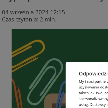
04 września 2024 12:15
Czas czytania: 2 min.
Odpowiedzia
My i nasi partne
uzyskiwania dost
takich jak Twój a
spersonalizowanyc
usług.
Dostawcy s