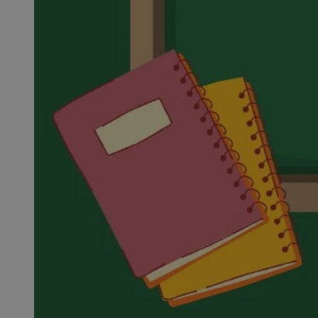
SessID
QeSessID
MvSessID
VISITOR_PRIVACY_
__cf_bm
CookieScriptConse
__cf_bm