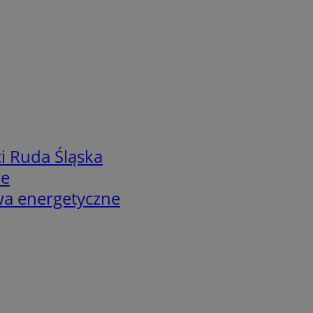
i Ruda Śląska
we
twa energetyczne