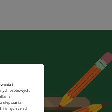
ywania i
danych osobowych,
etlania
az ulepszania
 i innych celach,