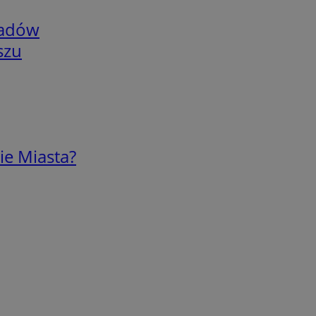
adów
szu
ie Miasta?