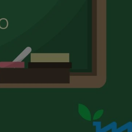
kator sesji.
kator sesji.
kator sesji.
acje o zgodzie
h dotyczących
itryny. Rejestruje
ści i ustawień
nie w kolejnych
nie musi ponownie
o zwiększa wygodę i
nych.
a ludzi i botów. Jest
ej, ponieważ
rtów na temat
ej.
usługę Cookie-
rencji dotyczących
Jest to konieczne,
 działał poprawnie.
a ludzi i botów. Jest
ej, ponieważ
rtów na temat
ej.