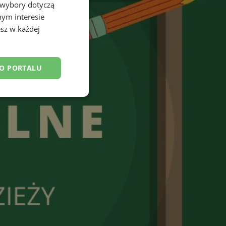
 wybory dotyczą
nym interesie
sz w każdej
DO PORTALU
esklasyfikowane
ane
owanie użytkownika i
j.