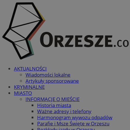
AKTUALNOŚCI
Wiadomości lokalne
Artykuły sponsorowane
KRYMINALNE
MIASTO
INFORMACJE O MIEŚCIE
Historia miasta
Ważne adresy i telefony
Harmonogram wywozu odpadów
Parafie i Msze Święte w Orzeszu
Rozkłady jazdy w Orzeszu