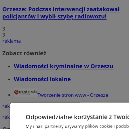
Orzesze: Podczas interwencji zaatakował
policjantów i wybił szybę radiowozu!
3
3
reklama
Zobacz również
Wiadomości kryminalne w Orzeszu
Wiadomości lokalne
Tworzenie stron www - Orzesze
reklama
Odpowiedzialne korzystanie z Twoi
reklama
My i nasi partnerzy używamy plików cookie i podob