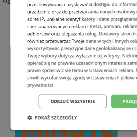
Ogłoszenia
przechowywania i uzyskiwania dostępu do informac
urządzeniu oraz do przetwarzania danych osobowych
adres IP, unikalne identyfikatory i dane przeglądani
spersonalizowanych reklam i treści, pomiaru reklam i
odbiorców oraz ulepszania usług.
Dostawcy stron tr
również przetwarzać Twoje dane w tych i innych cel
wykorzystywać precyzyjne dane geolokalizacyjne i c
Twoje wybory dotyczą wyłącznie tej witryny. Niekt
opierać się na prawnie uzasadnionym interesie zami
prawo sprzeciwić się temu w
Ustawieniach reklam
.
chwili wycofać swoją zgodę w
Ustawieniach plików 
prywatności
ODRZUĆ WSZYSTKIE
PRZEJ
POKAŻ SZCZEGÓŁY
Niezbędne
Wydajność
Targetowani