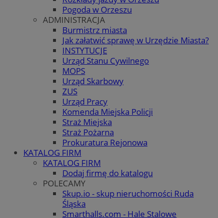
Pogoda w Orzeszu
ADMINISTRACJA
Burmistrz miasta
Jak załatwić sprawę w Urzędzie Miasta?
INSTYTUCJE
Urząd Stanu Cywilnego
MOPS
Urząd Skarbowy
ZUS
Urząd Pracy
Komenda Miejska Policji
Straż Miejska
Straż Pożarna
Prokuratura Rejonowa
KATALOG FIRM
KATALOG FIRM
Dodaj firmę do katalogu
POLECAMY
Skup.io - skup nieruchomości Ruda
Śląska
Smarthalls.com - Hale Stalowe