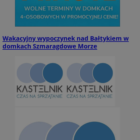
Niesklasyfikowane
Wakacyjny wypoczynek nad Bałtykiem w
domkach Szmaragdowe Morze
Niezbędne
Wydajność
Targetowanie
Funkcjonalno
Niezbędne pliki cookie umożliwiają korzystanie z podstawowych fun
takich jak logowanie użytkownika i zarządzanie kontem. Bez niezb
można prawidłowo korzystać ze strony internetowej.
Provider
/
Okres
Nazwa
Domena
przechowywan
SessID
orzesze.com.pl
1 rok
QeSessID
orzesze.com.pl
1 rok