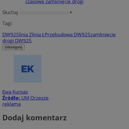
czasowe zamknięcie drogi
Słuchaj
⏵︎
Tagi:
DW925
linia Z
linia Ł
Przebudowa DW925
zamknięcie
drogi DW925
Udostępnij
Ewa Kurpas
Źródło:
UM Orzesze
reklama
Dodaj komentarz