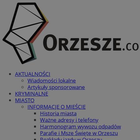
AKTUALNOŚCI
Wiadomości lokalne
Artykuły sponsorowane
KRYMINALNE
MIASTO
INFORMACJE O MIEŚCIE
Historia miasta
Ważne adresy i telefony
Harmonogram wywozu odpadów
Parafie i Msze Święte w Orzeszu
Rozkłady jazdy w Orzeszu