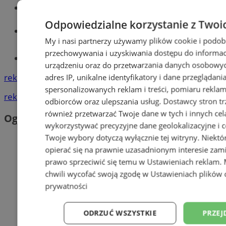
Wiadomości kryminalne w Orzeszu
Odpowiedzialne korzystanie z Twoi
Wiadomości lokalne
My i nasi partnerzy używamy plików cookie i podob
przechowywania i uzyskiwania dostępu do informac
Tworzenie stron www - Orzesze
urządzeniu oraz do przetwarzania danych osobowych
reklama
adres IP, unikalne identyfikatory i dane przeglądani
spersonalizowanych reklam i treści, pomiaru reklam i
reklama
odbiorców oraz ulepszania usług.
Dostawcy stron tr
również przetwarzać Twoje dane w tych i innych cel
Ogłoszenia
wykorzystywać precyzyjne dane geolokalizacyjne i c
Twoje wybory dotyczą wyłącznie tej witryny. Niekt
opierać się na prawnie uzasadnionym interesie zami
prawo sprzeciwić się temu w
Ustawieniach reklam
.
chwili wycofać swoją zgodę w
Ustawieniach plików 
prywatności
ODRZUĆ WSZYSTKIE
PRZEJ