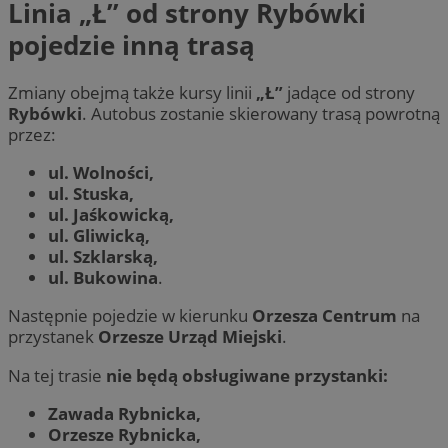
Linia „Ł” od strony Rybówki
pojedzie inną trasą
Zmiany obejmą także kursy linii
„Ł”
jadące od strony
Rybówki
. Autobus zostanie skierowany trasą powrotną
przez:
ul. Wolności,
ul. Stuska,
ul. Jaśkowicką,
ul. Gliwicką,
ul. Szklarską,
ul. Bukowina
.
Następnie pojedzie w kierunku
Orzesza Centrum
na
przystanek
Orzesze Urząd Miejski
.
Na tej trasie
nie będą obsługiwane przystanki:
Zawada Rybnicka,
Orzesze Rybnicka,