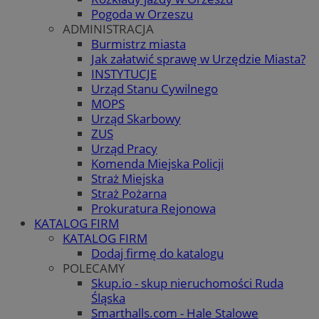
Pogoda w Orzeszu
ADMINISTRACJA
Burmistrz miasta
Jak załatwić sprawę w Urzędzie Miasta?
INSTYTUCJE
Urząd Stanu Cywilnego
MOPS
Urząd Skarbowy
ZUS
Urząd Pracy
Komenda Miejska Policji
Straż Miejska
Straż Pożarna
Prokuratura Rejonowa
KATALOG FIRM
KATALOG FIRM
Dodaj firmę do katalogu
POLECAMY
Skup.io - skup nieruchomości Ruda
Śląska
Smarthalls.com - Hale Stalowe