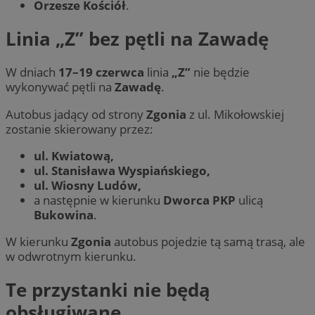
Orzesze Kościół
.
Linia „Z” bez pętli na Zawadę
W dniach
17–19 czerwca
linia
„Z”
nie będzie
wykonywać pętli na
Zawadę
.
Autobus jadący od strony
Zgonia
z ul. Mikołowskiej
zostanie skierowany przez:
ul. Kwiatową,
ul. Stanisława Wyspiańskiego,
ul. Wiosny Ludów,
a następnie w kierunku
Dworca PKP
ulicą
Bukowina
.
W kierunku
Zgonia
autobus pojedzie tą samą trasą, ale
w odwrotnym kierunku.
Te przystanki nie będą
obsługiwane