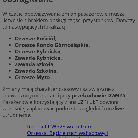
W czasie obowiązywania zmian pasażerowie muszą
liczyć się z brakiem obsługi części przystanków. Dotyczy
to następujących lokalizacji:
Orzesze Kościół,
Orzesze Rondo Górnośląskie,
Orzesze Rybnicka,
Zawada Rybnicka,
Zawada Szkoła,
Zawada Szkolna,
Orzesze Myto
.
Zmiany mają charakter czasowy i są związane z
prowadzonymi pracami przy
przebudowie DW925
.
Pasażerowie korzystający z linii
„Z” i „Ł”
powinni
wcześniej zaplanować podróż i uwzględnić możliwe
utrudnienia.
Remont DW925 w centrum
Orzesza. Będzie ruch wahadłowy i