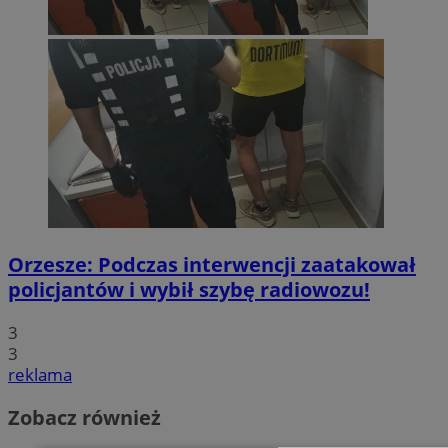
Orzesze: Podczas interwencji zaatakował
policjantów i wybił szybę radiowozu!
3
3
reklama
Zobacz również