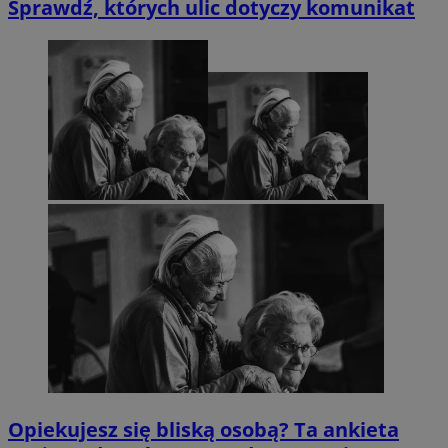
Sprawdź, których ulic dotyczy komunikat
Opiekujesz się bliską osobą? Ta ankieta