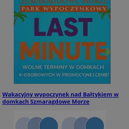
Niesklasyfikowane
Niezbędne
Wydajność
Targetowanie
Funkcjonalno
Niezbędne pliki cookie umożliwiają korzystanie z podstawowych fun
takich jak logowanie użytkownika i zarządzanie kontem. Bez niezb
można prawidłowo korzystać ze strony internetowej.
Provider
/
Okres
Nazwa
Domena
przechowywan
SessID
orzesze.com.pl
1 rok
Wakacyjny wypoczynek nad Bałtykiem w
domkach Szmaragdowe Morze
QeSessID
orzesze.com.pl
1 rok
MvSessID
orzesze.com.pl
1 rok