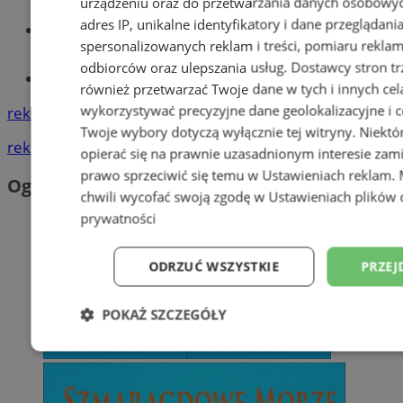
urządzeniu oraz do przetwarzania danych osobowych
adres IP, unikalne identyfikatory i dane przeglądani
Wiadomości lokalne
spersonalizowanych reklam i treści, pomiaru reklam i
odbiorców oraz ulepszania usług.
Dostawcy stron tr
Tworzenie stron www - Orzesze
również przetwarzać Twoje dane w tych i innych cel
wykorzystywać precyzyjne dane geolokalizacyjne i c
reklama
Twoje wybory dotyczą wyłącznie tej witryny. Niekt
reklama
opierać się na prawnie uzasadnionym interesie zami
prawo sprzeciwić się temu w
Ustawieniach reklam
.
Ogłoszenia
chwili wycofać swoją zgodę w
Ustawieniach plików 
prywatności
ODRZUĆ WSZYSTKIE
PRZEJ
POKAŻ SZCZEGÓŁY
Niezbędne
Wydajność
Targetowani