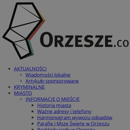
AKTUALNOŚCI
Wiadomości lokalne
Artykuły sponsorowane
KRYMINALNE
MIASTO
INFORMACJE O MIEŚCIE
Historia miasta
Ważne adresy i telefony
Harmonogram wywozu odpadów
Parafie i Msze Święte w Orzeszu
Rozkłady jazdy w Orzeszu