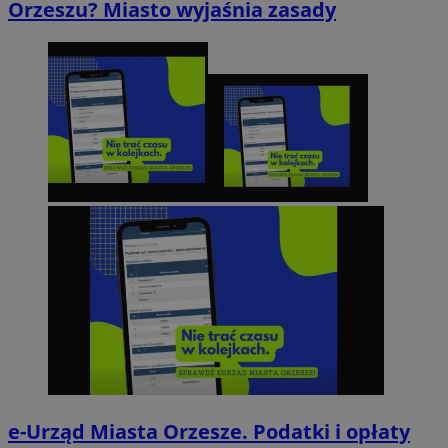
Orzeszu? Miasto wyjaśnia zasady
e-Urząd Miasta Orzesze. Podatki i opłaty