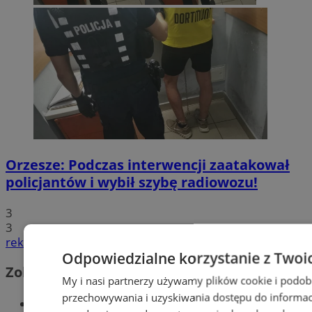
Orzesze: Podczas interwencji zaatakował
policjantów i wybił szybę radiowozu!
3
3
reklama
Odpowiedzialne korzystanie z Twoi
Zobacz również
My i nasi partnerzy używamy plików cookie i podob
przechowywania i uzyskiwania dostępu do informac
Wiadomości kryminalne w Orzeszu