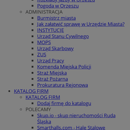
Pogoda w Orzeszu
ADMINISTRACJA
Burmistrz miasta
Jak załatwić sprawę w Urzędzie Miasta?
INSTYTUCJE
Urząd Stanu Cywilnego
MOPS
Urząd Skarbowy
ZUS
Urząd Pracy
Komenda Miejska Policji
Straż Miejska
Straż Pożarna
Prokuratura Rejonowa
KATALOG FIRM
KATALOG FIRM
Dodaj firmę do katalogu
POLECAMY
Skup.io - skup nieruchomości Ruda
Śląska
Smarthalls.com - Hale Stalowe