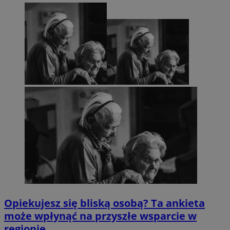
Opiekujesz się bliską osobą? Ta ankieta
może wpłynąć na przyszłe wsparcie w
regionie