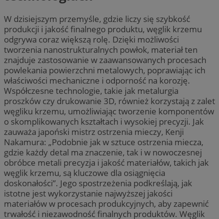
W dzisiejszym przemyśle, gdzie liczy się szybkość
produkcji i jakość finalnego produktu, węglik krzemu
odgrywa coraz większą rolę. Dzięki możliwości
tworzenia nanostrukturalnych powłok, materiał ten
znajduje zastosowanie w zaawansowanych procesach
powlekania powierzchni metalowych, poprawiając ich
właściwości mechaniczne i odporność na korozję.
Współczesne technologie, takie jak metalurgia
proszków czy drukowanie 3D, również korzystają z zalet
węgliku krzemu, umożliwiając tworzenie komponentów
o skomplikowanych kształtach i wysokiej precyzji. Jak
zauważa japoński mistrz ostrzenia mieczy, Kenji
Nakamura: „Podobnie jak w sztuce ostrzenia miecza,
gdzie każdy detal ma znaczenie, tak i w nowoczesnej
obróbce metali precyzja i jakość materiałów, takich jak
węglik krzemu, są kluczowe dla osiągnięcia
doskonałości”. Jego spostrzeżenia podkreślają, jak
istotne jest wykorzystanie najwyższej jakości
materiałów w procesach produkcyjnych, aby zapewnić
trwałość i niezawodność finalnych produktów. Węglik