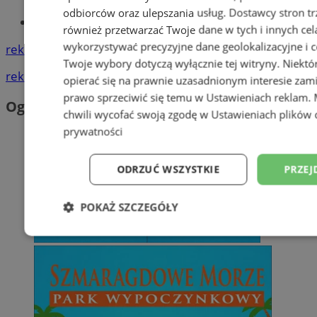
odbiorców oraz ulepszania usług.
Dostawcy stron tr
Tworzenie stron www - Orzesze
również przetwarzać Twoje dane w tych i innych cel
wykorzystywać precyzyjne dane geolokalizacyjne i c
reklama
Twoje wybory dotyczą wyłącznie tej witryny. Niekt
reklama
opierać się na prawnie uzasadnionym interesie zami
prawo sprzeciwić się temu w
Ustawieniach reklam
.
Ogłoszenia
chwili wycofać swoją zgodę w
Ustawieniach plików 
prywatności
ODRZUĆ WSZYSTKIE
PRZEJ
POKAŻ SZCZEGÓŁY
Niezbędne
Wydajność
Targetowani
Niesklasyfikowane