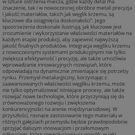
w sztuce ostrzenia miecza, gdzie każdy detal ma
znaczenie, tak i w nowoczesnej obróbce metali precyzja
i jakość materiałów, takich jak węglik krzemu, są
kluczowe dla osiągnięcia doskonałości”. Jego
spostrzeżenia doskonale ilustrują, jak kluczowe jest
zrozumienie i wykorzystanie właściwości materiałów na
każdym etapie produkcji, aby zapewnić najwyższą
jakość finalnych produktów. Integracja węgliku krzemu
z nowoczesnymi systemami produkcyjnymi nie tylko
zwiększa efektywność i precyzję, ale także umożliwia
wprowadzanie innowacyjnych rozwiązań, które
odpowiadają na dynamicznie zmieniające się potrzeby
rynku. Przemysł metalurgiczny, korzystając z
zaawansowanych właściwości węgliku krzemu, może
nie tylko optymalizować istniejące procesy, ale także
rozwijać nowe technologie, które przyczyniają się do
zrównoważonego rozwoju i zwiększenia
konkurencyjności na arenie międzynarodowej. W
przyszłości, rosnące zastosowanie tego materiału w
różnych gałęziach przemysłu będzie prawdopodobnie
sprzyjać dalszym innowacjom i przełomowym
odkryciom, które zrewolucjonizują sposób, w jaki