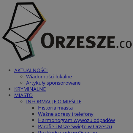
AKTUALNOŚCI
Wiadomości lokalne
Artykuły sponsorowane
KRYMINALNE
MIASTO
INFORMACJE O MIEŚCIE
Historia miasta
Ważne adresy i telefony
Harmonogram wywozu odpadów
Parafie i Msze Święte w Orzeszu
Rozkłady jazdy w Orzeszu