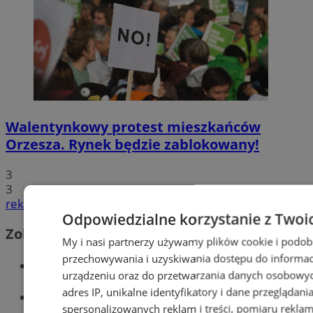
Walentynkowy protest mieszkańców
Orzesza. Rynek będzie zablokowany!
3
3
reklama
Odpowiedzialne korzystanie z Twoi
Zobacz również
My i nasi partnerzy używamy plików cookie i podob
przechowywania i uzyskiwania dostępu do informac
Wiadomości kryminalne w Orzeszu
urządzeniu oraz do przetwarzania danych osobowych
adres IP, unikalne identyfikatory i dane przeglądani
Wiadomości lokalne
spersonalizowanych reklam i treści, pomiaru reklam i