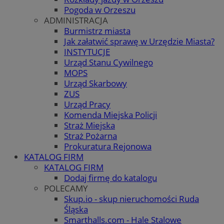
Pogoda w Orzeszu
ADMINISTRACJA
Burmistrz miasta
Jak załatwić sprawę w Urzędzie Miasta?
INSTYTUCJE
Urząd Stanu Cywilnego
MOPS
Urząd Skarbowy
ZUS
Urząd Pracy
Komenda Miejska Policji
Straż Miejska
Straż Pożarna
Prokuratura Rejonowa
KATALOG FIRM
KATALOG FIRM
Dodaj firmę do katalogu
POLECAMY
Skup.io - skup nieruchomości Ruda
Śląska
Smarthalls.com - Hale Stalowe