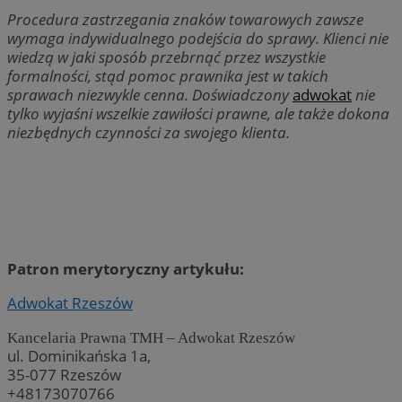
Procedura zastrzegania znak
ó
w towarowych zawsze
wymaga indywidualnego podejścia do sprawy. Klienci nie
wiedzą w jaki spos
ó
b przebrnąć przez wszystkie
formalnoś
ci, st
ąd pomoc prawnika jest w takich
sprawach niezwykle cenna. Doświadczony
adwokat
nie
tylko wyjaśni wszelkie zawiłości prawne, ale także dokona
niezbędnych czynności za swojego klienta.
Patron merytoryczny artykułu:
Adwokat Rzesz
ó
w
Kancelaria Prawna TMH – Adwokat Rzesz
ó
w
ul. Dominikańska 1a,
35-077 Rzeszów
+48173070766