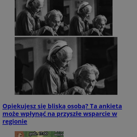
Opiekujesz się bliską osobą? Ta ankieta
może wpłynąć na przyszłe wsparcie w
regionie