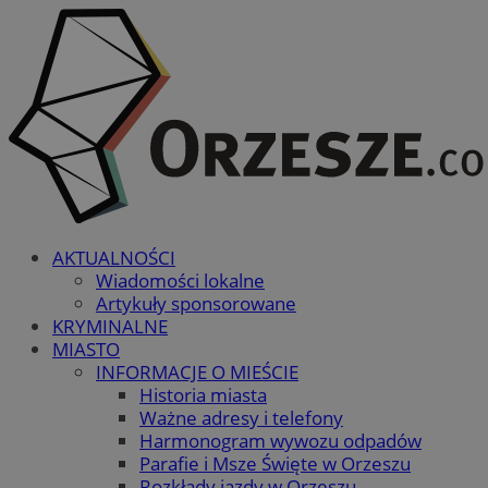
AKTUALNOŚCI
Wiadomości lokalne
Artykuły sponsorowane
KRYMINALNE
MIASTO
INFORMACJE O MIEŚCIE
Historia miasta
Ważne adresy i telefony
Harmonogram wywozu odpadów
Parafie i Msze Święte w Orzeszu
Rozkłady jazdy w Orzeszu