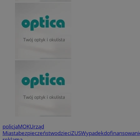
policja
MOK
Urząd
Miasta
bezpieczeństwo
dzieci
ZUS
Wypadek
dofinansowani
reklama