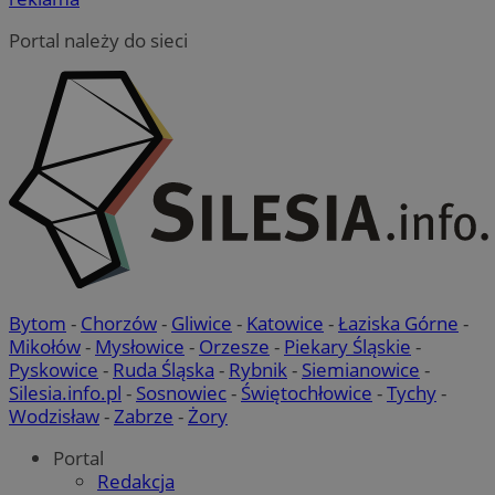
Portal należy do sieci
Bytom
-
Chorzów
-
Gliwice
-
Katowice
-
Łaziska Górne
-
Mikołów
-
Mysłowice
-
Orzesze
-
Piekary Śląskie
-
Pyskowice
-
Ruda Śląska
-
Rybnik
-
Siemianowice
-
Silesia.info.pl
-
Sosnowiec
-
Świętochłowice
-
Tychy
-
Wodzisław
-
Zabrze
-
Żory
Portal
Redakcja