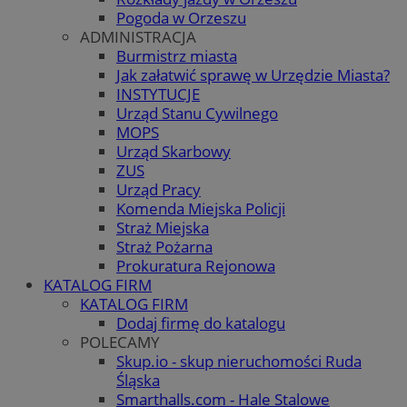
Pogoda w Orzeszu
ADMINISTRACJA
Burmistrz miasta
Jak załatwić sprawę w Urzędzie Miasta?
INSTYTUCJE
Urząd Stanu Cywilnego
MOPS
Urząd Skarbowy
ZUS
Urząd Pracy
Komenda Miejska Policji
Straż Miejska
Straż Pożarna
Prokuratura Rejonowa
KATALOG FIRM
KATALOG FIRM
Dodaj firmę do katalogu
POLECAMY
Skup.io - skup nieruchomości Ruda
Śląska
Smarthalls.com - Hale Stalowe