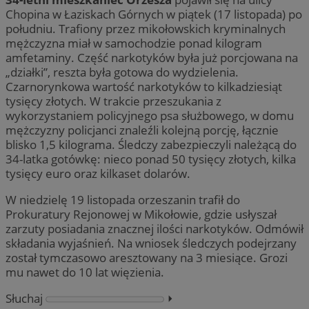
Chopina w Łaziskach Górnych w piątek (17 listopada) po
południu. Trafiony przez mikołowskich kryminalnych
mężczyzna miał w samochodzie ponad kilogram
amfetaminy. Część narkotyków była już porcjowana na
„działki”, reszta była gotowa do wydzielenia.
Czarnorynkowa wartość narkotyków to kilkadziesiąt
tysięcy złotych. W trakcie przeszukania z
wykorzystaniem policyjnego psa służbowego, w domu
mężczyzny policjanci znaleźli kolejną porcję, łącznie
blisko 1,5 kilograma. Śledczy zabezpieczyli należącą do
34-latka gotówkę: nieco ponad 50 tysięcy złotych, kilka
tysięcy euro oraz kilkaset dolarów.
W niedzielę 19 listopada orzeszanin trafił do
Prokuratury Rejonowej w Mikołowie, gdzie usłyszał
zarzuty posiadania znacznej ilości narkotyków. Odmówił
składania wyjaśnień. Na wniosek śledczych podejrzany
został tymczasowo aresztowany na 3 miesiące. Grozi
mu nawet do 10 lat więzienia.
Słuchaj
⏵︎