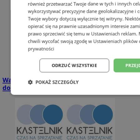
również przetwarzać Twoje dane w tych i innych cel
wykorzystywać precyzyjne dane geolokalizacyjne i c
Twoje wybory dotyczą wyłącznie tej witryny. Niekt
opierać się na prawnie uzasadnionym interesie zami
prawo sprzeciwić się temu w
Ustawieniach reklam
.
chwili wycofać swoją zgodę w
Ustawieniach plików 
prywatności
ODRZUĆ WSZYSTKIE
PRZEJ
Wakacyjny wypoczynek nad Bałtykiem w
POKAŻ SZCZEGÓŁY
domkach Szmaragdowe Morze
Niezbędne
Wydajność
Targetowani
Niesklasyfikowane