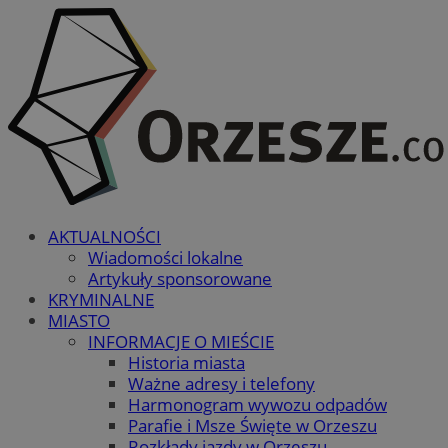
AKTUALNOŚCI
Wiadomości lokalne
Artykuły sponsorowane
KRYMINALNE
MIASTO
INFORMACJE O MIEŚCIE
Historia miasta
Ważne adresy i telefony
Harmonogram wywozu odpadów
Parafie i Msze Święte w Orzeszu
Rozkłady jazdy w Orzeszu