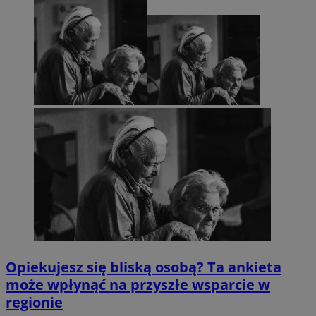
Opiekujesz się bliską osobą? Ta ankieta
może wpłynąć na przyszłe wsparcie w
regionie