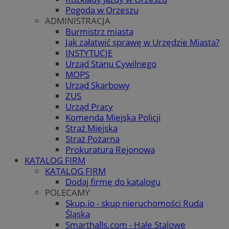
Pogoda w Orzeszu
ADMINISTRACJA
Burmistrz miasta
Jak załatwić sprawę w Urzędzie Miasta?
INSTYTUCJE
Urząd Stanu Cywilnego
MOPS
Urząd Skarbowy
ZUS
Urząd Pracy
Komenda Miejska Policji
Straż Miejska
Straż Pożarna
Prokuratura Rejonowa
KATALOG FIRM
KATALOG FIRM
Dodaj firmę do katalogu
POLECAMY
Skup.io - skup nieruchomości Ruda
Śląska
Smarthalls.com - Hale Stalowe