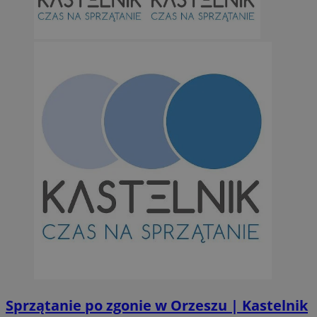
Niesklasyfikowane
Niezbędne
Wydajność
Targetowanie
Funkcjonalno
Niezbędne pliki cookie umożliwiają korzystanie z podstawowych fun
takich jak logowanie użytkownika i zarządzanie kontem. Bez niezb
można prawidłowo korzystać ze strony internetowej.
Provider
/
Okres
Nazwa
Domena
przechowywan
SessID
orzesze.com.pl
1 rok
QeSessID
orzesze.com.pl
1 rok
Sprzątanie po zgonie w Orzeszu | Kastelnik