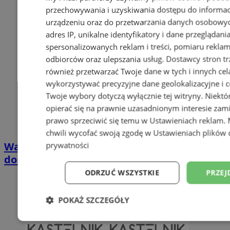
przechowywania i uzyskiwania dostępu do informac
urządzeniu oraz do przetwarzania danych osobowych
adres IP, unikalne identyfikatory i dane przeglądani
spersonalizowanych reklam i treści, pomiaru reklam i
odbiorców oraz ulepszania usług.
Dostawcy stron tr
również przetwarzać Twoje dane w tych i innych cel
wykorzystywać precyzyjne dane geolokalizacyjne i c
Twoje wybory dotyczą wyłącznie tej witryny. Niekt
opierać się na prawnie uzasadnionym interesie zami
prawo sprzeciwić się temu w
Ustawieniach reklam
.
chwili wycofać swoją zgodę w
Ustawieniach plików 
Wakacyjny wypoczynek nad Bałtykiem w
prywatności
domkach Szmaragdowe Morze
ODRZUĆ WSZYSTKIE
PRZEJ
POKAŻ SZCZEGÓŁY
Niezbędne
Wydajność
Targetowani