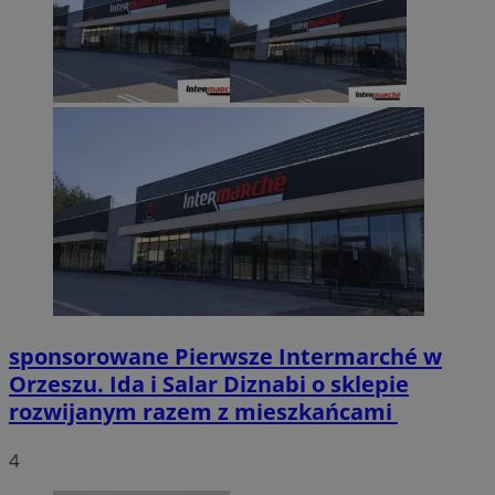
sponsorowane
Pierwsze Intermarché w
Orzeszu. Ida i Salar Diznabi o sklepie
rozwijanym razem z mieszkańcami
4