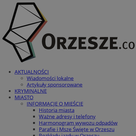
AKTUALNOŚCI
Wiadomości lokalne
Artykuły sponsorowane
KRYMINALNE
MIASTO
INFORMACJE O MIEŚCIE
Historia miasta
Ważne adresy i telefony
Harmonogram wywozu odpadów
Parafie i Msze Święte w Orzeszu
Rozkłady jazdy w Orzeszu