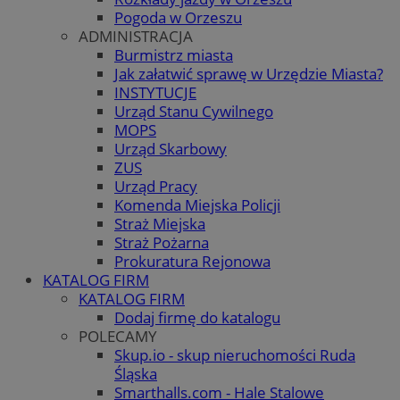
Pogoda w Orzeszu
ADMINISTRACJA
Burmistrz miasta
Jak załatwić sprawę w Urzędzie Miasta?
INSTYTUCJE
Urząd Stanu Cywilnego
MOPS
Urząd Skarbowy
ZUS
Urząd Pracy
Komenda Miejska Policji
Straż Miejska
Straż Pożarna
Prokuratura Rejonowa
KATALOG FIRM
KATALOG FIRM
Dodaj firmę do katalogu
POLECAMY
Skup.io - skup nieruchomości Ruda
Śląska
Smarthalls.com - Hale Stalowe