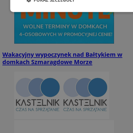
Niezbędne
Wydajność
Targetowani
Niesklasyfikowane
Wakacyjny wypoczynek nad Bałtykiem w
domkach Szmaragdowe Morze
Niezbędne
Wydajność
Targetowanie
Funkcjonalno
Niezbędne pliki cookie umożliwiają korzystanie z podstawowych fun
takich jak logowanie użytkownika i zarządzanie kontem. Bez niezb
można prawidłowo korzystać ze strony internetowej.
Provider
/
Okres
Nazwa
Domena
przechowywan
SessID
orzesze.com.pl
1 rok