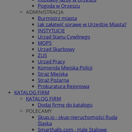
Pogoda w Orzeszu
ADMINISTRACJA
Burmistrz miasta
Jak załatwić sprawę w Urzędzie Miasta?
INSTYTUCJE
Urząd Stanu Cywilnego
MOPS
Urząd Skarbowy
ZUS
Urząd Pracy
Komenda Miejska Policji
Straż Miejska
Straż Pożarna
Prokuratura Rejonowa
KATALOG FIRM
KATALOG FIRM
Dodaj firmę do katalogu
POLECAMY
Skup.io - skup nieruchomości Ruda
Śląska
Smarthalls.com - Hale Stalowe