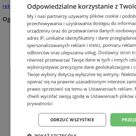
Odpowiedzialne korzystanie z Twoi
reklama
My i nasi partnerzy używamy plików cookie i podob
Ogłoszenia
przechowywania i uzyskiwania dostępu do informac
urządzeniu oraz do przetwarzania danych osobowych
adres IP, unikalne identyfikatory i dane przeglądani
spersonalizowanych reklam i treści, pomiaru reklam i
odbiorców oraz ulepszania usług.
Dostawcy stron tr
również przetwarzać Twoje dane w tych i innych cel
wykorzystywać precyzyjne dane geolokalizacyjne i c
Twoje wybory dotyczą wyłącznie tej witryny. Niekt
opierać się na prawnie uzasadnionym interesie zami
prawo sprzeciwić się temu w
Ustawieniach reklam
.
chwili wycofać swoją zgodę w
Ustawieniach plików 
prywatności
ODRZUĆ WSZYSTKIE
PRZEJ
POKAŻ SZCZEGÓŁY