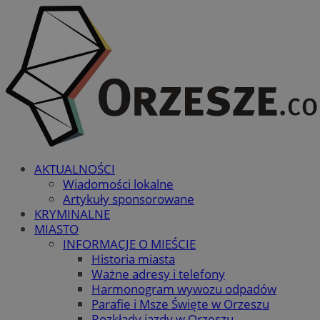
AKTUALNOŚCI
Wiadomości lokalne
Artykuły sponsorowane
KRYMINALNE
MIASTO
INFORMACJE O MIEŚCIE
Historia miasta
Ważne adresy i telefony
Harmonogram wywozu odpadów
Parafie i Msze Święte w Orzeszu
Rozkłady jazdy w Orzeszu